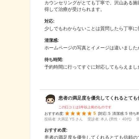
カウンセリングがとても丁寧で、沢山ある施
得して治療が受けられます。
対応
:
少しでもわからないことは質問したら丁寧に
清潔感
:
ホームページの写真とイメージは違いました
待ち時間
:
予約時間に行ってすぐに対応してもらえまし
患者の満足度を優先してくれるとても信頼
この口コミは1年以上前のものです
5
おすすめ度:
[
対応:
5
清潔感:
5
待ち時
投稿者: 大満足 YS さん
受診者: 本人 (男性・ 40代)
受
おすすめ度
:
患者の満足度を優先してくれるとても信頼の