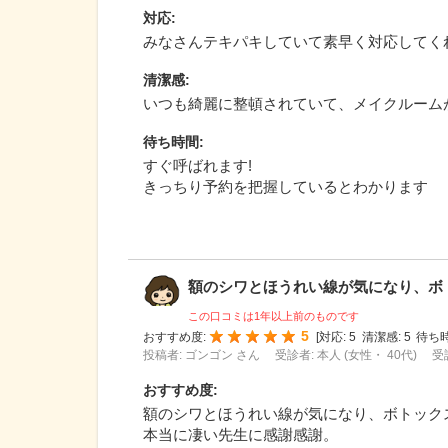
対応
:
みなさんテキパキしていて素早く対応してく
清潔感
:
いつも綺麗に整頓されていて、メイクルーム
待ち時間
:
すぐ呼ばれます!
きっちり予約を把握しているとわかります
額のシワとほうれい線が気になり、ボトッ
この口コミは1年以上前のものです
5
おすすめ度:
[
対応:
5
清潔感:
5
待ち時
投稿者: ゴンゴン さん
受診者: 本人 (女性・ 40代)
受
おすすめ度
:
額のシワとほうれい線が気になり、ボトック
本当に凄い先生に感謝感謝。