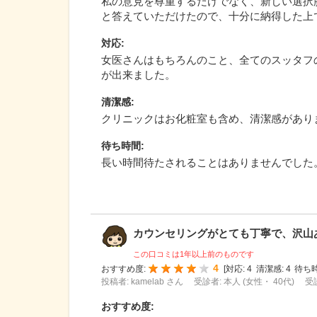
私の意見を尊重するだけでなく、新しい選択
と答えていただけたので、十分に納得した上
対応
:
女医さんはもちろんのこと、全てのスッタフ
が出来ました。
清潔感
:
クリニックはお化粧室も含め、清潔感があり
待ち時間
:
長い時間待たされることはありませんでした
カウンセリングがとても丁寧で、沢山ある
この口コミは1年以上前のものです
4
おすすめ度:
[
対応:
4
清潔感:
4
待ち時
投稿者: kamelab さん
受診者: 本人 (女性・ 40代)
受
おすすめ度
: