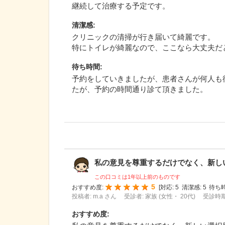
継続して治療する予定です。
清潔感
:
クリニックの清掃が行き届いて綺麗です。
特にトイレが綺麗なので、ここなら大丈夫だ
待ち時間
:
予約をしていきましたが、患者さんが何人も
たが、予約の時間通り診て頂きました。
私の意見を尊重するだけでなく、新しい選
この口コミは1年以上前のものです
5
おすすめ度:
[
対応:
5
清潔感:
5
待ち時
投稿者: m.a さん
受診者: 家族 (女性・ 20代)
受診時期:
おすすめ度
: