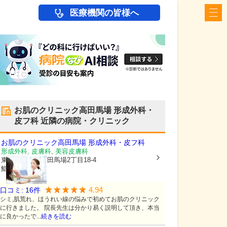
医療機関の皆様へ
お肌のクリニック高田馬場 形成外科・
皮フ科
近隣の病院・クリニック
お肌のクリニック高田馬場 形成外科・皮フ科
形成外科, 皮膚科, 美容皮膚科
東京都新宿区
高田馬場2丁目18-4
鮨源ビル6階
4.94
口コミ:
16
件
シミ,肌荒れ、ほうれい線の悩みで初めてお肌のクリニック
に行きました。 院長先生は分かり易く説明して頂き、本当
に良かったで...
続きを読む