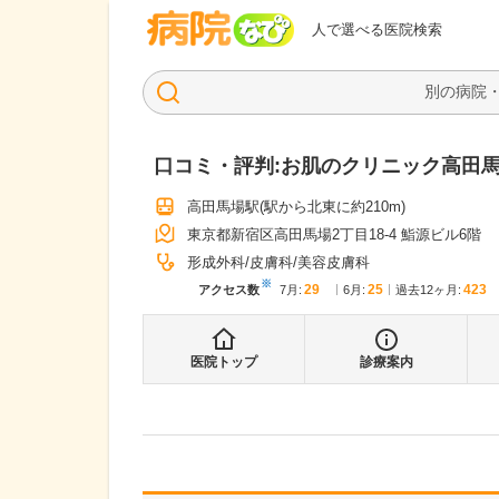
病院なび
人で選べる医院検索
口コミ・評判:
お肌のクリニック高田馬
高田馬場駅
(駅から
北東に約210m
)
東京都新宿区高田馬場2丁目18-4 鮨源ビル6階
形成外科
皮膚科
美容皮膚科
※
29
25
423
アクセス数
7月
:
6月
:
過去12ヶ月:
医院トップ
診療案内