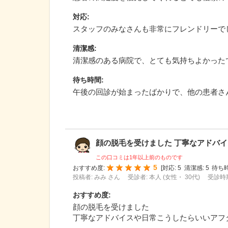
対応
:
スタッフのみなさんも非常にフレンドリーで
清潔感
:
清潔感のある病院で、とても気持ちよかった
待ち時間
:
午後の回診が始まったばかりで、他の患者さ
顔の脱毛を受けました 丁寧なアドバイス
この口コミは1年以上前のものです
5
おすすめ度:
[
対応:
5
清潔感:
5
待ち時
投稿者: みみ さん
受診者: 本人 (女性・ 30代)
受診時期
おすすめ度
:
顔の脱毛を受けました
丁寧なアドバイスや日常こうしたらいいアフ