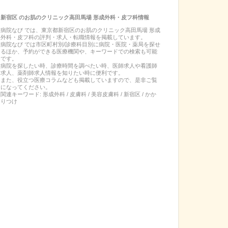
新宿区
の
お肌のクリニック高田馬場 形成外科・皮フ科
情報
病院なび では、
東京都
新宿区
の
お肌のクリニック高田馬場 形成
外科・皮フ科
の
評判・求人・転職
情報を掲載しています。
病院なび では市区町村別/診療科目別に病院・医院・薬局を探せ
るほか、予約ができる医療機関や、キーワードでの検索も可能
です。
病院を探したい時、診療時間を調べたい時、医師求人や看護師
求人、薬剤師求人情報を知りたい時に便利です。
また、役立つ医療コラムなども掲載していますので、是非ご覧
になってください。
関連キーワード:
形成外科 / 皮膚科 / 美容皮膚科 / 新宿区 / かか
りつけ