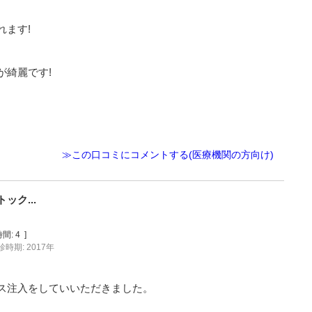
れます!
が綺麗です!
≫この口コミにコメントする(医療機関の方向け)
ク...
間:
4
]
診時期: 2017年
ス注入をしていいただきました。