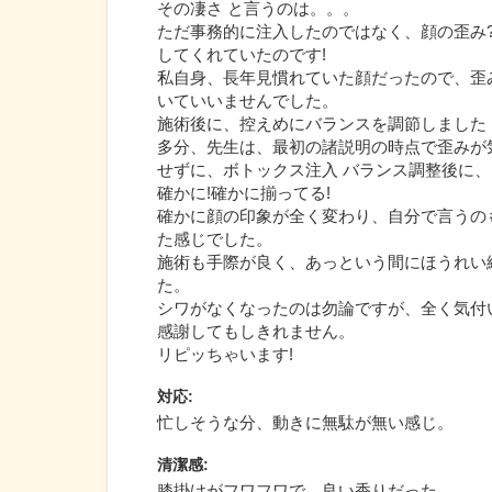
その凄さ と言うのは。。。
ただ事務的に注入したのではなく、顔の歪み
してくれていたのです!
私自身、長年見慣れていた顔だったので、歪
いていいませんでした。
施術後に、控えめにバランスを調節しました
多分、先生は、最初の諸説明の時点で歪みが
せずに、ボトックス注入 バランス調整後に
確かに!確かに揃ってる!
確かに顔の印象が全く変わり、自分で言うの
た感じでした。
施術も手際が良く、あっという間にほうれい
た。
シワがなくなったのは勿論ですが、全く気付
感謝してもしきれません。
リピッちゃいます!
対応
:
忙しそうな分、動きに無駄が無い感じ。
清潔感
:
膝掛けがフワフワで、良い香りだった。