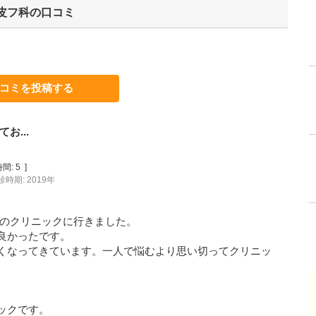
皮フ科
の口コミ
コミを投稿する
お...
間:
5
]
診時期: 2019年
肌のクリニックに行きました。
良かったです。
くなってきています。一人で悩むより思い切ってクリニッ
ックです。