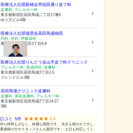
医療法人社団新穂会
早稲田通り皮フ科
皮膚科, アレルギー科
東京都新宿区
高田馬場二丁目17番6
ゆう文ビル4階
医療法人社団瑞雲会
高田馬場病院
内科, 外科, 呼吸器科, ...
東京都豊島区
高田3丁目8-9
医療法人社団りんどう会
山手皮フ科クリニック
アレルギー科, 形成外科, 皮膚科
東京都新宿区
高田馬場3丁目2-5
フレンドビル3階
高田馬場クリニック皮膚科
皮膚科, 美容皮膚科, アレルギー科
東京都新宿区
高田馬場2丁目14-27
3階
4.4
口コミ:
5
件
待ち時間も少なく、綺麗な病院です。 先生も穏やかですし
看護師の方やスタッフさんも親切です。 土日も対応してく