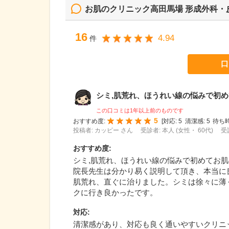
お肌のクリニック高田馬場 形成外科・
16
4.94
件
口
シミ,肌荒れ、ほうれい線の悩みで初めて
この口コミは1年以上前のものです
5
おすすめ度:
[
対応:
5
清潔感:
5
待ち時
投稿者: カッピー さん
受診者: 本人 (女性・ 60代)
受
おすすめ度
:
シミ,肌荒れ、ほうれい線の悩みで初めてお
院長先生は分かり易く説明して頂き、本当に
肌荒れ、直ぐに治りました。シミは徐々に薄
クに行き良かったです。
対応
:
清潔感があり、対応も良く通いやすいクリニ