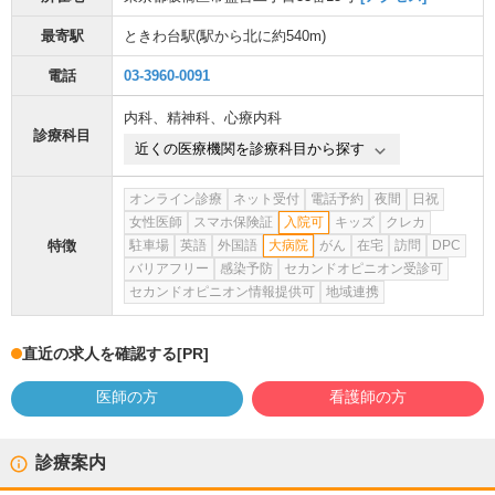
最寄駅
ときわ台駅
(駅から
北に約540m
)
電話
03-3960-0091
内科
、
精神科
、
心療内科
診療科目
近くの医療機関を診療科目から探す
オンライン診療
ネット受付
電話予約
夜間
日祝
女性医師
スマホ保険証
入院可
キッズ
クレカ
特徴
駐車場
英語
外国語
大病院
がん
在宅
訪問
DPC
バリアフリー
感染予防
セカンドオピニオン受診可
セカンドオピニオン情報提供可
地域連携
直近の求人を確認する
[PR]
医師の方
看護師の方
診療案内