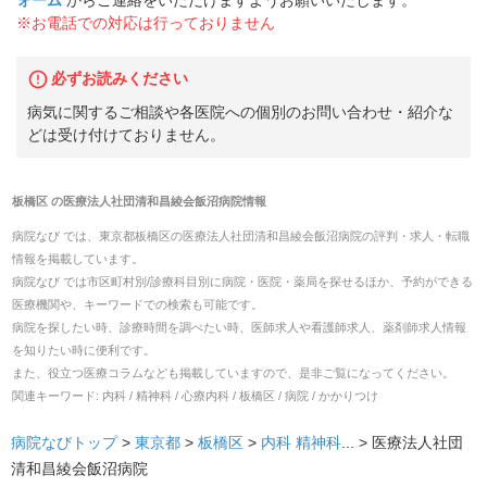
※お電話での対応は行っておりません
必ずお読みください
病気に関するご相談や各医院への個別のお問い合わせ・紹介な
どは受け付けておりません。
板橋区
の
医療法人社団清和昌綾会飯沼病院
情報
病院なび では、
東京都
板橋区
の
医療法人社団清和昌綾会飯沼病院
の
評判・求人・転職
情報を掲載しています。
病院なび では市区町村別/診療科目別に病院・医院・薬局を探せるほか、予約ができる
医療機関や、キーワードでの検索も可能です。
病院を探したい時、診療時間を調べたい時、医師求人や看護師求人、薬剤師求人情報
を知りたい時に便利です。
また、役立つ医療コラムなども掲載していますので、是非ご覧になってください。
関連キーワード:
内科 / 精神科 / 心療内科 / 板橋区 / 病院 / かかりつけ
病院なびトップ
>
東京都
>
板橋区
>
内科
精神科
... >
医療法人社団
清和昌綾会飯沼病院