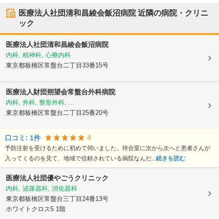
医療法人社団清和昌綾会飯沼病院
近隣の病院・クリニ
ック
医療法人社団清和昌綾会飯沼病院
内科, 精神科, 心療内科
東京都板橋区
常盤台二丁目33番15号
医療法人財団朔望会常盤台外科病院
内科, 外科, 整形外科, ...
東京都板橋区
常盤台二丁目25番20号
4
口コミ:
1
件
予防注射を受けるために初めて伺いました。待合室に次から次へと患者さんが
入ってくるのを見て、地域で信頼されている病院なんだ...
続きを読む
医療法人社団優やごうクリニック
内科, 泌尿器科, 消化器科
東京都板橋区
常盤台三丁目24番13号
ホワイトクロス5 1階