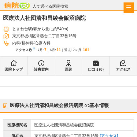
病院なび
人で選べる医院検索
医療法人社団清和昌綾会飯沼病院
ときわ台駅
(駅から
北に約540m
)
東京都板橋区常盤台二丁目33番15号
内科
精神科
心療内科
※
7
11
161
アクセス数
7月
:
6月
:
過去12ヶ月:
医院トップ
診療案内
医師
口コミ(
0
)
アクセス
医療法人社団清和昌綾会飯沼病院
の基本情報
医療機関名
医療法人社団清和昌綾会飯沼病院
所在地
東京都板橋区常盤台二丁目33番15号
[アクセス]