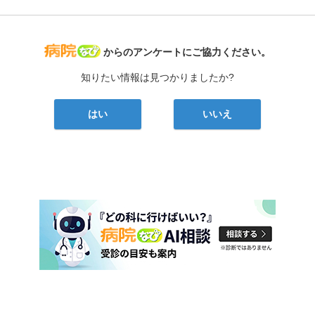
病院なび
からのアンケートにご協力ください。
知りたい情報は見つかりましたか?
はい
いいえ