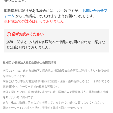
ものとします。
掲載情報に誤りがある場合には、お手数ですが、
お問い合わせフ
ォーム
からご連絡をいただけますようお願いいたします。
※お電話での対応は行っておりません
必ずお読みください
病気に関するご相談や各医院への個別のお問い合わせ・紹介な
どは受け付けておりません。
板橋区
の
医療法人社団山愛会山倉医院
情報
病院なび では、
東京都
板橋区
の
医療法人社団山愛会山倉医院
の
評判・求人・転職
情報
を掲載しています。
病院なび では市区町村別/診療科目別に病院・医院・薬局を探せるほか、予約ができる
医療機関や、キーワードでの検索も可能です。
病院を探したい時、診療時間を調べたい時、医師求人や看護師求人、薬剤師求人情報
を知りたい時に便利です。
また、役立つ医療コラムなども掲載していますので、是非ご覧になってください。
関連キーワード:
内科 / 小児科 / 胃腸科 / 外科 / 医院 / かかりつけ