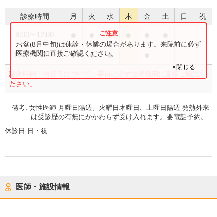
診療時間
月
火
水
木
金
土
日
祝
●
●
●
●
●
●
9:00
〜
12:00
お盆(8月中旬)は休診・休業の場合があります。来院前に必ず
●
●
●
●
医療機関に直接ご確認ください。
16:00
〜
19:00
×閉じる
診療時間・内容等について、事前に必ず医療機関に直接ご確認く
ださい。
備考:
女性医師 月曜日隔週、火曜日木曜日、土曜日隔週 発熱外来
は受診歴の有無にかかわらず受け入れます。要電話予約。
休診日:
日・祝
医師・施設情報