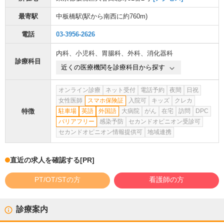
最寄駅
中板橋駅
(駅から
南西に約760m
)
電話
03-3956-2626
内科
、
小児科
、
胃腸科
、
外科
、
消化器科
診療科目
近くの医療機関を診療科目から探す
オンライン診療
ネット受付
電話予約
夜間
日祝
女性医師
スマホ保険証
入院可
キッズ
クレカ
特徴
駐車場
英語
外国語
大病院
がん
在宅
訪問
DPC
バリアフリー
感染予防
セカンドオピニオン受診可
セカンドオピニオン情報提供可
地域連携
直近の求人を確認する
[PR]
PT/OT/STの方
看護師の方
診療案内