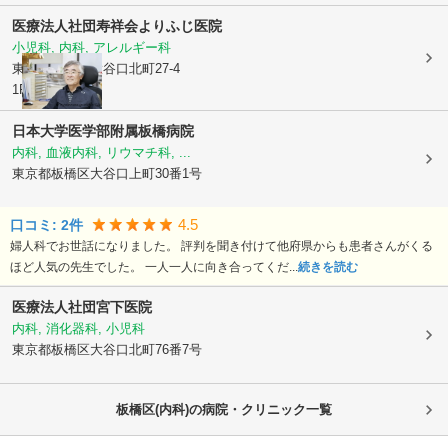
医療法人社団寿祥会
よりふじ医院
小児科, 内科, アレルギー科
東京都板橋区
大谷口北町27-4
1F
日本大学医学部附属板橋病院
内科, 血液内科, リウマチ科, ...
東京都板橋区
大谷口上町30番1号
4.5
口コミ:
2
件
婦人科でお世話になりました。 評判を聞き付けて他府県からも患者さんがくる
ほど人気の先生でした。 一人一人に向き合ってくだ...
続きを読む
医療法人社団宮下医院
内科, 消化器科, 小児科
東京都板橋区
大谷口北町76番7号
板橋区(内科)の病院・クリニック一覧