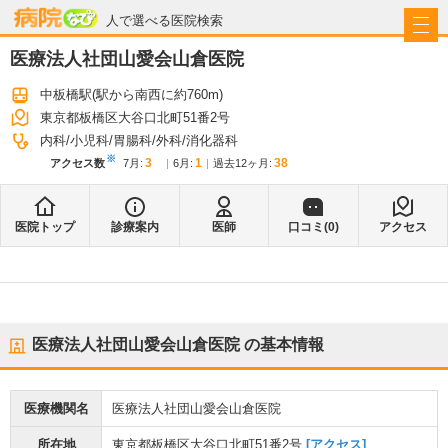
病院なび
人で選べる医院検索
医療法人社団山愛会山倉医院
中板橋駅
(駅から
南西に約760m
)
東京都板橋区大谷口北町51番2号
内科
小児科
胃腸科
外科
消化器科
※
3
1
38
アクセス数
7月
:
6月
:
過去12ヶ月:
医院トップ
診療案内
医師
口コミ(
0
)
アクセス
医療法人社団山愛会山倉医院
の基本情報
医療機関名
医療法人社団山愛会山倉医院
所在地
東京都板橋区大谷口北町51番2号
[アクセス]