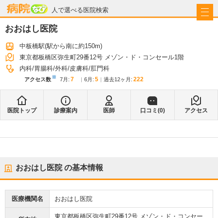
病院なび
人で選べる医院検索
おおはし医院
中板橋駅
(駅から
南に約150m
)
東京都板橋区弥生町29番12号 メゾン・ド・コンセール1階
内科
胃腸科
外科
皮膚科
肛門科
※
7
5
222
アクセス数
7月
:
6月
:
過去12ヶ月:
医院トップ
診療案内
医師
口コミ(
0
)
アクセス
おおはし医院
の基本情報
医療機関名
おおはし医院
東京都板橋区弥生町29番12号 メゾン・ド・コンセー