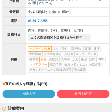
所在地
ル1階
[アクセス]
最寄駅
中板橋駅
(駅から
南に約150m
)
電話
03-5917-2255
内科
、
胃腸科
、
外科
、
皮膚科
、
肛門科
診療科目
近くの医療機関を診療科目から探す
オンライン診療
ネット受付
電話予約
夜間
日祝
女性医師
スマホ保険証
入院可
キッズ
クレカ
特徴
駐車場
英語
外国語
大病院
がん
在宅
訪問
DPC
バリアフリー
感染予防
セカンドオピニオン受診可
セカンドオピニオン情報提供可
地域連携
直近の求人を確認する
[PR]
医師の方
看護師の方
診療案内