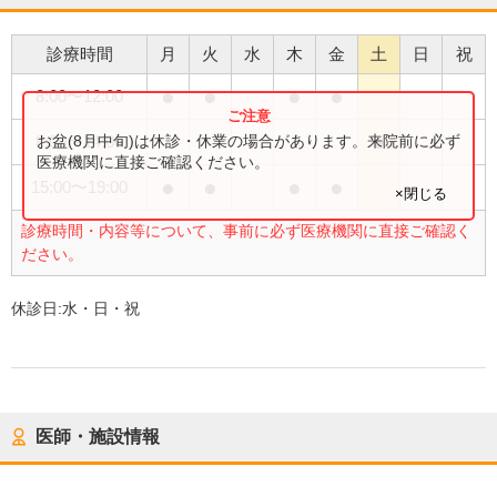
診療時間
月
火
水
木
金
土
日
祝
●
●
●
●
8:00
〜
12:00
●
お盆(8月中旬)は休診・休業の場合があります。来院前に必ず
8:00
〜
14:00
医療機関に直接ご確認ください。
●
●
●
●
15:00
〜
19:00
×閉じる
診療時間・内容等について、事前に必ず医療機関に直接ご確認く
ださい。
休診日:
水・日・祝
医師・施設情報