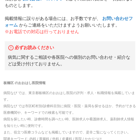
ものとします。
掲載情報に誤りがある場合には、お手数ですが、
お問い合わせフ
ォーム
からご連絡をいただけますようお願いいたします。
※お電話での対応は行っておりません
必ずお読みください
病気に関するご相談や各医院への個別のお問い合わせ・紹介な
どは受け付けておりません。
板橋区
の
おおはし医院
情報
病院なび では、
東京都
板橋区
の
おおはし医院
の
評判・求人・転職
情報を掲載していま
す。
病院なび では市区町村別/診療科目別に病院・医院・薬局を探せるほか、予約ができる
医療機関や、キーワードでの検索も可能です。
病院を探したい時、診療時間を調べたい時、医師求人や看護師求人、薬剤師求人情報
を知りたい時に便利です。
また、役立つ医療コラムなども掲載していますので、是非ご覧になってください。
関連キーワード:
内科 / 胃腸科 / 外科 / 皮膚科 / 医院 / かかりつけ