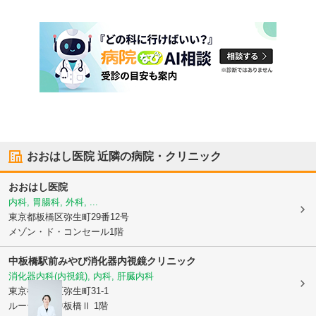
おおはし医院
近隣の病院・クリニック
おおはし医院
内科, 胃腸科, 外科, ...
東京都板橋区
弥生町29番12号
メゾン・ド・コンセール1階
中板橋駅前みやび消化器内視鏡クリニック
消化器内科(内視鏡), 内科, 肝臓内科
東京都板橋区
弥生町31-1
ルーデンス中板橋Ⅱ 1階