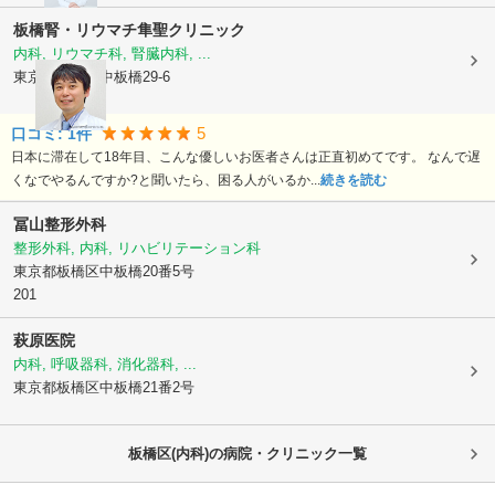
板橋腎・リウマチ隼聖クリニック
内科, リウマチ科, 腎臓内科, ...
東京都板橋区
中板橋29-6
5
口コミ:
1
件
日本に滞在して18年目、こんな優しいお医者さんは正直初めてです。 なんで遅
くなでやるんですか?と聞いたら、困る人がいるか...
続きを読む
冨山整形外科
整形外科, 内科, リハビリテーション科
東京都板橋区
中板橋20番5号
201
萩原医院
内科, 呼吸器科, 消化器科, ...
東京都板橋区
中板橋21番2号
板橋区(内科)の病院・クリニック一覧