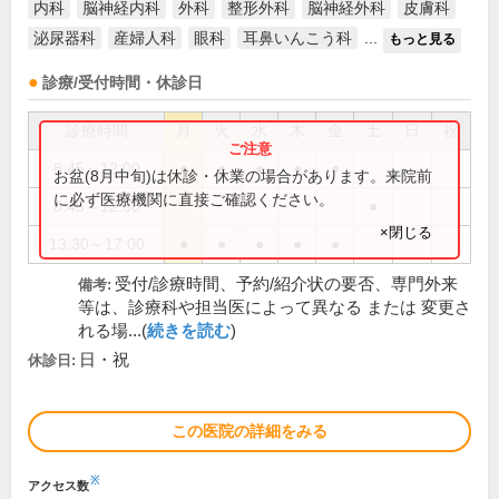
内科
脳神経内科
外科
整形外科
脳神経外科
皮膚科
泌尿器科
産婦人科
眼科
耳鼻いんこう科
...
もっと見る
診療/受付時間・休診日
診療時間
月
火
水
木
金
土
日
祝
8:45～12:00
●
●
●
●
●
お盆(8月中旬)は休診・休業の場合があります。来院前
に必ず医療機関に直接ご確認ください。
8:45～12:30
●
×閉じる
13:30～17:00
●
●
●
●
●
受付/診療時間、予約/紹介状の要否、専門外来
備考:
等は、診療科や担当医によって異なる または 変更さ
れる場...(
続きを読む
)
日・祝
休診日:
この医院の詳細をみる
※
アクセス数