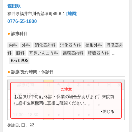
森田駅
福井県福井市川合鷲塚町49-6-1
[地図]
0776-55-1800
診療科目
内科
外科
消化器外科
消化器内科
整形外科
呼吸器外
科
眼科
耳鼻いんこう科
循環器内科
呼吸器内科
...
もっと見る
診療/受付時間・休診日
診療時間
月
火
水
木
金
土
日
祝
8:50～12:00
●
●
●
●
●
●
お盆(8月中旬)は休診・休業の場合があります。来院前
に必ず医療機関に直接ご確認ください。
14:00～17:30
●
●
●
●
●
×閉じる
17:30～18:30
●
●
●
●
日、祝
休診日: