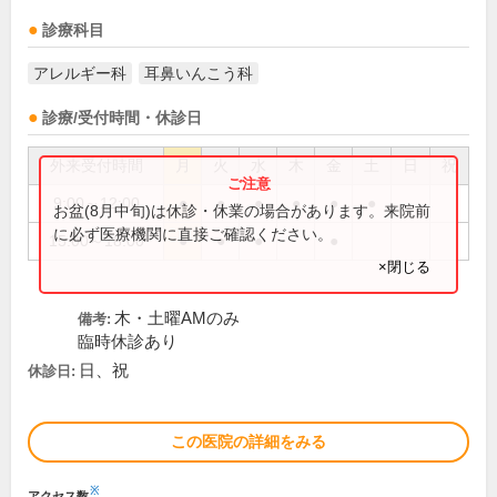
診療科目
アレルギー科
耳鼻いんこう科
診療/受付時間・休診日
外来受付時間
月
火
水
木
金
土
日
祝
9:00～12:00
●
●
●
●
●
●
お盆(8月中旬)は休診・休業の場合があります。来院前
に必ず医療機関に直接ご確認ください。
15:00～18:00
●
●
●
●
×閉じる
木・土曜AMのみ
備考:
臨時休診あり
日、祝
休診日:
この医院の詳細をみる
※
アクセス数