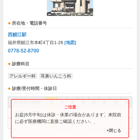
所在地・電話番号
西鯖江駅
福井県鯖江市本町4丁目1-28
[地図]
0778-52-8700
診療科目
アレルギー科
耳鼻いんこう科
診療/受付時間・休診日
外来受付時間
月
火
水
木
金
土
日
祝
9:00～12:00
●
●
●
●
●
●
お盆(8月中旬)は休診・休業の場合があります。来院前
に必ず医療機関に直接ご確認ください。
14:00～18:00
●
●
●
●
×閉じる