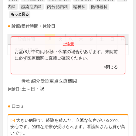
内科
感染症内科
内分泌内科
精神科
循環器科
...
もっと見る
診療/受付時間・休診日
診療時間
月
火
水
木
金
土
日
祝
8:30～13:00
●
●
●
●
●
お盆(8月中旬)は休診・休業の場合があります。来院前
に必ず医療機関に直接ご確認ください。
×閉じる
紹介受診重点医療機関
備考:
土～日・祝
休診日:
口コミ
大きい病院で、経験を積んだ、立派な伝声がいるので、
安心です。的確な治療が受けられます。看護師さんも質が高
いです。