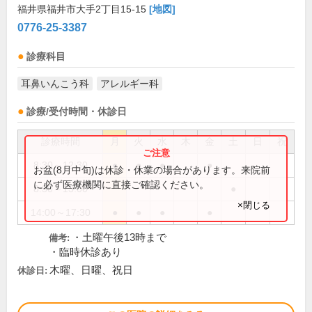
福井県福井市大手2丁目15-15
[地図]
0776-25-3387
診療科目
耳鼻いんこう科
アレルギー科
診療/受付時間・休診日
診療時間
月
火
水
木
金
土
日
祝
8:30～12:30
●
●
●
●
お盆(8月中旬)は休診・休業の場合があります。来院前
に必ず医療機関に直接ご確認ください。
8:30～13:00
●
×閉じる
14:00～17:30
●
●
●
●
・土曜午後13時まで
備考:
・臨時休診あり
木曜、日曜、祝日
休診日: