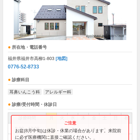
所在地・電話番号
福井県福井市高柳1-803
[地図]
0776-52-8733
診療科目
耳鼻いんこう科
アレルギー科
診療/受付時間・休診日
診療時間
月
火
水
木
金
土
日
祝
9:00～12:00
●
●
●
●
●
お盆(8月中旬)は休診・休業の場合があります。来院前
に必ず医療機関に直接ご確認ください。
15:00～18:00
●
●
●
●