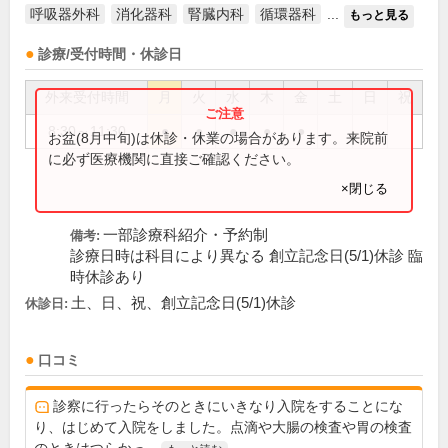
呼吸器外科
消化器科
腎臓内科
循環器科
...
もっと見る
診療/受付時間・休診日
外来受付時間
月
火
水
木
金
土
日
祝
8:30～11:30
●
●
●
●
●
お盆(8月中旬)は休診・休業の場合があります。来院前
に必ず医療機関に直接ご確認ください。
×閉じる
一部診療科紹介・予約制
備考:
診療日時は科目により異なる 創立記念日(5/1)休診 臨
時休診あり
土、日、祝、創立記念日(5/1)休診
休診日:
口コミ
診察に行ったらそのときにいきなり入院をすることにな
り、はじめて入院をしました。点滴や大腸の検査や胃の検査