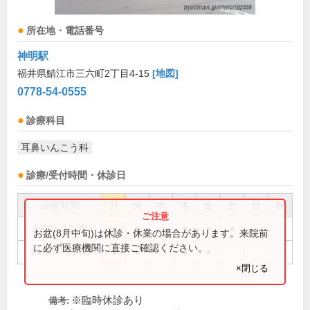
所在地・電話番号
神明駅
福井県鯖江市三六町2丁目4-15
[地図]
0778-54-0555
診療科目
耳鼻いんこう科
診療/受付時間・休診日
診療時間
月
火
水
木
金
土
日
祝
9:00～12:30
●
●
●
●
●
お盆(8月中旬)は休診・休業の場合があります。来院前
に必ず医療機関に直接ご確認ください。
14:30～18:00
●
●
●
●
×閉じる
※臨時休診あり
備考: