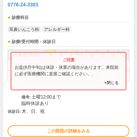
0776-24-3303
診療科目
耳鼻いんこう科
アレルギー科
診療/受付時間・休診日
外来受付時間
月
火
水
木
金
土
日
祝
9:00～12:00
●
●
●
●
●
お盆(8月中旬)は休診・休業の場合があります。来院前
に必ず医療機関に直接ご確認ください。
14:00～17:00
●
●
●
●
×閉じる
土曜12:00まで
備考:
臨時休診あり
木、日、祝
休診日:
この医院の詳細をみる