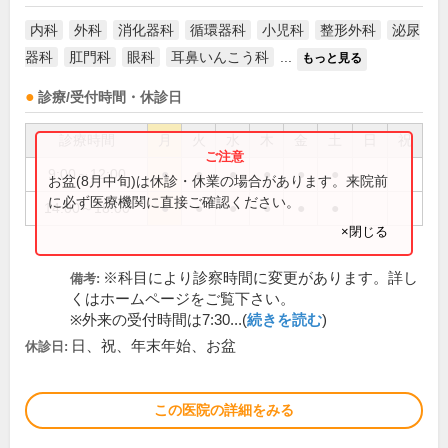
内科
外科
消化器科
循環器科
小児科
整形外科
泌尿
器科
肛門科
眼科
耳鼻いんこう科
...
もっと見る
診療/受付時間・休診日
診療時間
月
火
水
木
金
土
日
祝
9:00～12:00
●
●
●
●
●
●
お盆(8月中旬)は休診・休業の場合があります。来院前
に必ず医療機関に直接ご確認ください。
14:00～18:00
●
●
●
●
●
●
×閉じる
※科目により診察時間に変更があります。詳し
備考:
くはホームページをご覧下さい。
※外来の受付時間は7:30...(
続きを読む
)
日、祝、年末年始、お盆
休診日:
この医院の詳細をみる