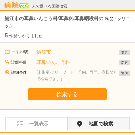
病院なび
人で選べる医院検索
鯖江市の耳鼻いんこう科/耳鼻科/耳鼻咽喉科の
病院・クリニ
ック
5
件見つかりました
鯖江市
エリア/駅
変更
耳鼻いんこう科
診療科目
変更
(未指定)フリーワード、予約、専門、症状など
詳細条件
追加
で検索できます
検索する
一覧表示
地図で検索