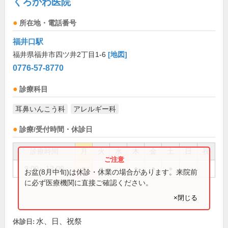
くろかわ医院
所在地・電話番号
福井口駅
福井県福井市四ツ井2丁目1-6
[地図]
0776-57-8770
診療科目
耳鼻いんこう科
アレルギー科
診療/受付時間・休診日
診療時間
月
火
水
木
金
土
日
祝
9:00～13:00
●
●
●
●
●
お盆(8月中旬)は休診・休業の場合があります。来院前
に必ず医療機関に直接ご確認ください。
×閉じる
水、日、祝祭
休診日: