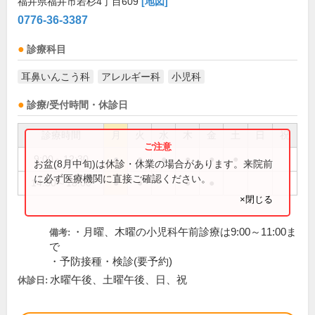
福井県福井市若杉4丁目609
[地図]
0776-36-3387
診療科目
耳鼻いんこう科
アレルギー科
小児科
診療/受付時間・休診日
診療時間
月
火
水
木
金
土
日
祝
9:00～12:30
●
●
●
●
●
●
お盆(8月中旬)は休診・休業の場合があります。来院前
に必ず医療機関に直接ご確認ください。
14:30～18:00
●
●
●
●
×閉じる
・月曜、木曜の小児科午前診療は9:00～11:00ま
備考:
で
・予防接種・検診(要予約)
水曜午後、土曜午後、日、祝
休診日: