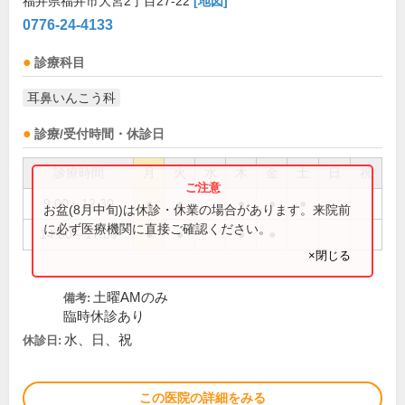
福井県福井市大宮2丁目27-22
[地図]
0776-24-4133
診療科目
耳鼻いんこう科
診療/受付時間・休診日
診療時間
月
火
水
木
金
土
日
祝
9:00～12:30
●
●
●
●
●
お盆(8月中旬)は休診・休業の場合があります。来院前
に必ず医療機関に直接ご確認ください。
14:00～17:00
●
●
●
●
×閉じる
土曜AMのみ
備考:
臨時休診あり
水、日、祝
休診日:
この医院の詳細をみる