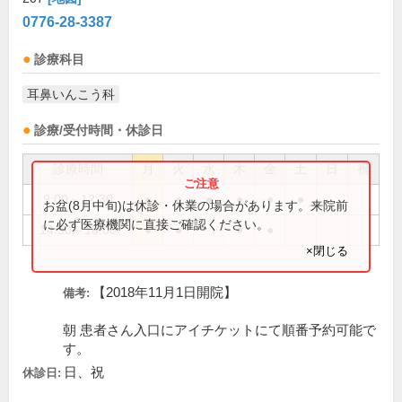
0776-28-3387
診療科目
耳鼻いんこう科
診療/受付時間・休診日
診療時間
月
火
水
木
金
土
日
祝
9:00～12:30
●
●
●
●
●
●
お盆(8月中旬)は休診・休業の場合があります。来院前
に必ず医療機関に直接ご確認ください。
14:30～18:00
●
●
●
●
×閉じる
【2018年11月1日開院】
備考:
朝 患者さん入口にアイチケットにて順番予約可能で
す。
日、祝
休診日: