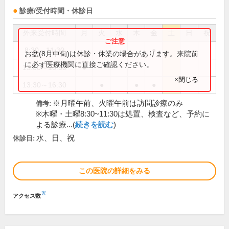
診療/受付時間・休診日
外来受付時間
月
火
水
木
金
土
日
祝
8:30～11:30
●
お盆(8月中旬)は休診・休業の場合があります。来院前
に必ず医療機関に直接ご確認ください。
13:00～16:30
●
×閉じる
13:30～16:30
●
●
●
※月曜午前、火曜午前は訪問診療のみ
備考:
※木曜・土曜8:30~11:30は処置、検査など、予約に
よる診療...(
続きを読む
)
水、日、祝
休診日:
この医院の詳細をみる
※
アクセス数