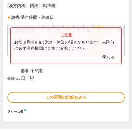
漢方内科
内科
精神科
診療/受付時間・休診日
診療時間
月
火
水
木
金
土
日
祝
9:00～12:00
●
お盆(8月中旬)は休診・休業の場合があります。来院前
に必ず医療機関に直接ご確認ください。
9:00～19:00
●
●
●
●
●
×閉じる
予約制
備考:
日、祝
休診日:
この医院の詳細をみる
※
アクセス数