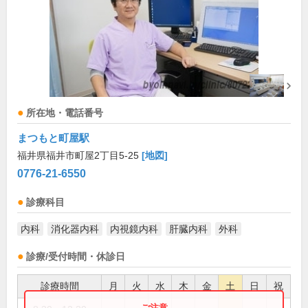
所在地・電話番号
まつもと町屋駅
福井県福井市町屋2丁目5-25
[地図]
0776-21-6550
診療科目
内科
消化器内科
内視鏡内科
肝臓内科
外科
診療/受付時間・休診日
診療時間
月
火
水
木
金
土
日
祝