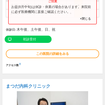
8:30～12:00
●
●
●
●
●
●
お盆(8月中旬)は休診・休業の場合があります。来院前
に必ず医療機関に直接ご確認ください。
14:00～17:00
●
●
●
●
×閉じる
木午後、土午後、日、祝
休診日:
初診受付
この医院の詳細をみる
※
アクセス数
まつだ内科クリニック