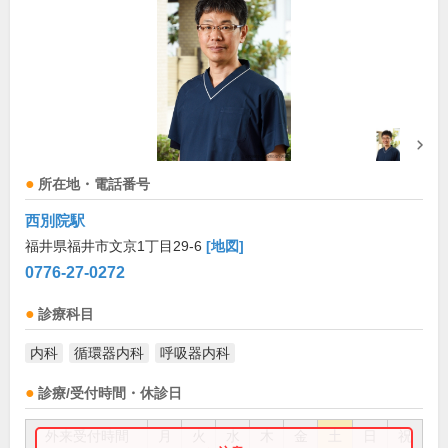
所在地・電話番号
西別院駅
福井県福井市文京1丁目29-6
[地図]
0776-27-0272
診療科目
内科
循環器内科
呼吸器内科
診療/受付時間・休診日
外来受付時間
月
火
水
木
金
土
日
祝