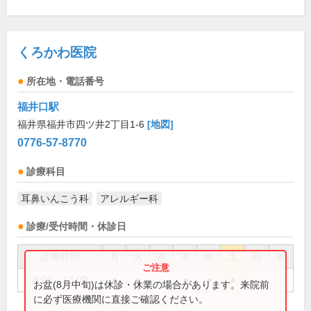
くろかわ医院
所在地・電話番号
福井口駅
福井県福井市四ツ井2丁目1-6
[地図]
0776-57-8770
診療科目
耳鼻いんこう科
アレルギー科
診療/受付時間・休診日
診療時間
月
火
水
木
金
土
日
祝
9:00～13:00
●
●
●
●
●
お盆(8月中旬)は休診・休業の場合があります。来院前
に必ず医療機関に直接ご確認ください。