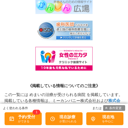
《掲載している情報についてのご注意》
この一覧には めまいの治療が受けられる病院 を掲載しています。
掲載している各種情報は、ミーカンパニー株式会社および
株式会
社eヘルスケア
が調査した情報をもとにしています。 正確な情報掲
条件変更
載に努めておりますが、内容を完全に保証するものではありませ
1
予約/受付
現在診療
現在地
ん。