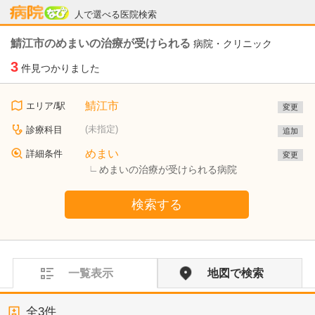
病院なび
人で選べる医院検索
鯖江市のめまいの治療が受けられる
病院・クリニック
3
件見つかりました
鯖江市
エリア/駅
変更
(未指定)
診療科目
追加
めまい
詳細条件
変更
めまいの治療が受けられる病院
検索する
一覧表示
地図で検索
全
3
件