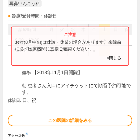
耳鼻いんこう科
診療/受付時間・休診日
診療時間
月
火
水
木
金
土
日
祝
9:00～12:30
●
●
●
●
●
●
お盆(8月中旬)は休診・休業の場合があります。来院前
に必ず医療機関に直接ご確認ください。
14:30～18:00
●
●
●
●
×閉じる
【2018年11月1日開院】
備考:
朝 患者さん入口にアイチケットにて順番予約可能で
す。
日、祝
休診日:
この医院の詳細をみる
※
アクセス数