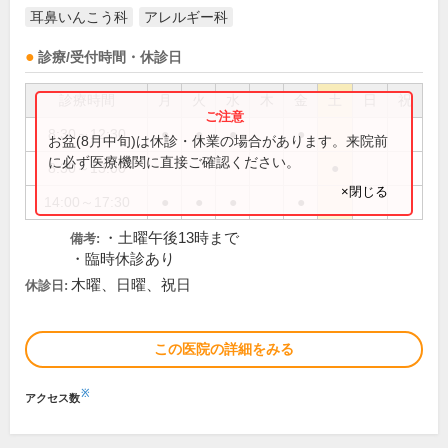
耳鼻いんこう科
アレルギー科
診療/受付時間・休診日
診療時間
月
火
水
木
金
土
日
祝
8:30～12:30
●
●
●
●
お盆(8月中旬)は休診・休業の場合があります。来院前
に必ず医療機関に直接ご確認ください。
8:30～13:00
●
×閉じる
14:00～17:30
●
●
●
●
・土曜午後13時まで
備考:
・臨時休診あり
木曜、日曜、祝日
休診日:
この医院の詳細をみる
※
アクセス数