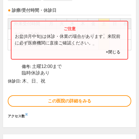
診療/受付時間・休診日
外来受付時間
月
火
水
木
金
土
日
祝
9:00～12:00
●
●
●
●
●
お盆(8月中旬)は休診・休業の場合があります。来院前
に必ず医療機関に直接ご確認ください。
14:00～17:00
●
●
●
●
×閉じる
土曜12:00まで
備考:
臨時休診あり
木、日、祝
休診日:
この医院の詳細をみる
※
アクセス数