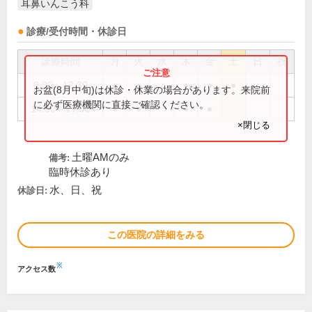
耳鼻いんこう科
診療/受付時間・休診日
診療時間
月
火
水
木
金
土
日
祝
9:00～12:30
●
●
●
●
●
お盆(8月中旬)は休診・休業の場合があります。来院前
に必ず医療機関に直接ご確認ください。
14:00～17:00
●
●
●
●
×閉じる
土曜AMのみ
備考:
臨時休診あり
水、日、祝
休診日:
この医院の詳細をみる
※
アクセス数