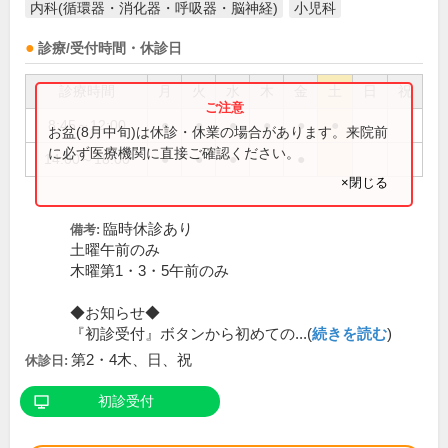
内科(循環器・消化器・呼吸器・脳神経)
小児科
診療/受付時間・休診日
診療時間
月
火
水
木
金
土
日
祝
8:45～12:00
●
●
●
●
●
●
お盆(8月中旬)は休診・休業の場合があります。来院前
に必ず医療機関に直接ご確認ください。
14:00～18:00
●
●
●
●
×閉じる
臨時休診あり
備考:
土曜午前のみ
木曜第1・3・5午前のみ
◆お知らせ◆
『初診受付』ボタンから初めての...(
続きを読む
)
第2・4木、日、祝
休診日:
初診受付