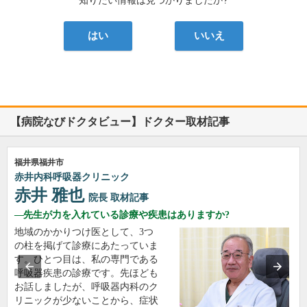
知りたい情報は見つかりましたか?
はい
いいえ
【病院なびドクタビュー】ドクター取材記事
福井県福井市
赤井内科呼吸器クリニック
赤井 雅也
院長
取材記事
先生が力を入れている診療や疾患はありますか?
地域のかかりつけ医として、3つ
の柱を掲げて診療にあたっていま
す。ひとつ目は、私の専門である
呼吸器疾患の診療です。先ほども
お話しましたが、呼吸器内科のク
リニックが少ないことから、症状