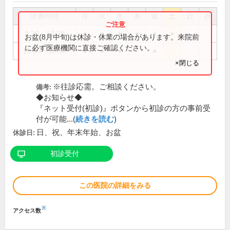
診療時間
月
火
水
木
金
土
日
祝
8:30～12:30
●
●
●
●
●
●
お盆(8月中旬)は休診・休業の場合があります。来院前
に必ず医療機関に直接ご確認ください。
15:00～18:30
●
●
●
●
×閉じる
※往診応需。ご相談ください。
備考:
◆お知らせ◆
『ネット受付(初診)』ボタンから初診の方の事前受
付が可能...(
続きを読む
)
日、祝、年末年始、お盆
休診日:
初診受付
この医院の詳細をみる
※
アクセス数