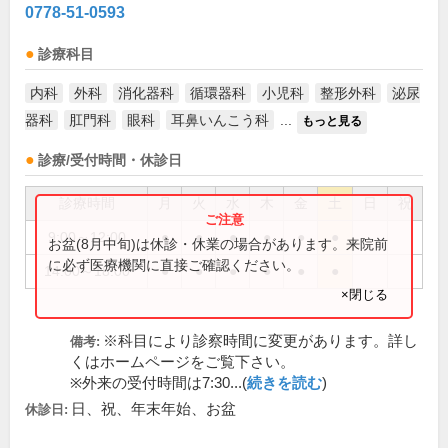
0778-51-0593
診療科目
内科
外科
消化器科
循環器科
小児科
整形外科
泌尿
器科
肛門科
眼科
耳鼻いんこう科
...
もっと見る
診療/受付時間・休診日
診療時間
月
火
水
木
金
土
日
祝
9:00～12:00
●
●
●
●
●
●
お盆(8月中旬)は休診・休業の場合があります。来院前
に必ず医療機関に直接ご確認ください。
14:00～18:00
●
●
●
●
●
●
×閉じる
※科目により診察時間に変更があります。詳し
備考:
くはホームページをご覧下さい。
※外来の受付時間は7:30...(
続きを読む
)
日、祝、年末年始、お盆
休診日: