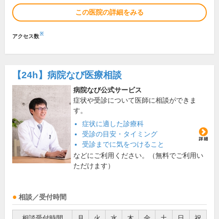
この医院の詳細をみる
※
アクセス数
【24h】
病院なび医療相談
病院なび公式サービス
症状や受診について医師に相談ができま
す。
症状に適した診療科
受診の目安・タイミング
受診までに気をつけること
などにご利用ください。（無料でご利用い
ただけます）
相談／受付時間
相談受付時間
月
火
水
木
金
土
日
祝