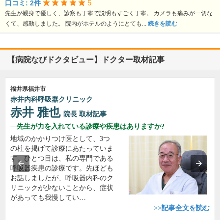
5
口コミ: 2件
先生が親身で優しく、診察も丁寧で説明もすごく丁寧。 カメラも痛みが一切な
くて、感動しました。 院内がホテルのようにとても...
続きを読む
【病院なびドクタビュー】ドクター取材記事
福井県福井市
赤井内科呼吸器クリニック
赤井 雅也
院長
取材記事
先生が力を入れている診療や疾患はありますか?
地域のかかりつけ医として、3つ
の柱を掲げて診療にあたっていま
す。ひとつ目は、私の専門である
呼吸器疾患の診療です。先ほども
お話しましたが、呼吸器内科のク
リニックが少ないことから、症状
があっても我慢してい…
>>記事全文を読む