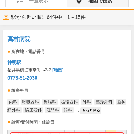
一覧表示
地図で検索
駅から近い順に
64
件中、
1～15件
高村病院
所在地・電話番号
神明駅
福井県鯖江市幸町1-2-2
[地図]
0778-51-2030
診療科目
内科
呼吸器科
胃腸科
循環器科
外科
整形外科
脳神
経外科
泌尿器科
肛門科
眼科
...
もっと見る
診療/受付時間・休診日