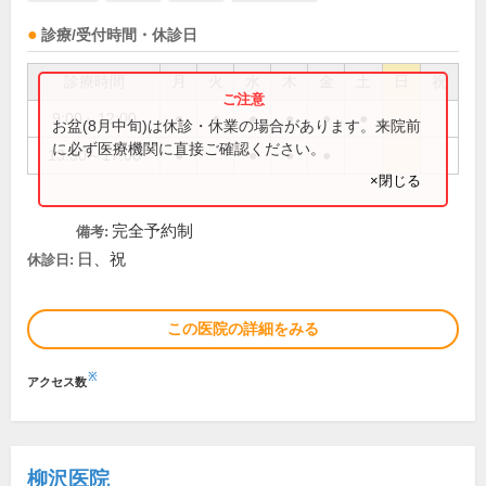
診療/受付時間・休診日
診療時間
月
火
水
木
金
土
日
祝
9:00～12:00
●
●
●
●
●
●
お盆(8月中旬)は休診・休業の場合があります。来院前
に必ず医療機関に直接ご確認ください。
13:30～17:00
●
●
●
●
×閉じる
完全予約制
備考:
日、祝
休診日:
この医院の詳細をみる
※
アクセス数
柳沢医院