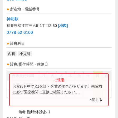
所在地・電話番号
神明駅
福井県鯖江市三六町1丁目2-50
[地図]
0778-52-6100
診療科目
内科
小児科
診療/受付時間・休診日
外来受付時間
月
火
水
木
金
土
日
祝
9:00～12:00
●
●
●
●
●
●
お盆(8月中旬)は休診・休業の場合があります。来院前
に必ず医療機関に直接ご確認ください。
15:00～18:00
●
●
●
●
×閉じる
臨時休診あり
備考: