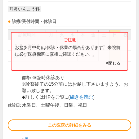
耳鼻いんこう科
診療/受付時間・休診日
診療時間
月
火
水
木
金
土
日
祝
9:00～12:30
●
●
●
●
●
お盆(8月中旬)は休診・休業の場合があります。来院前
に必ず医療機関に直接ご確認ください。
14:30～18:00
●
●
●
●
×閉じる
※臨時休診あり
備考:
※診察終了の15分前にはお越し下さいますよう、お
願い致します。
◆詳しくはHPをご覧...(
続きを読む
)
水曜日、土曜午後、日曜、祝日
休診日:
この医院の詳細をみる
※