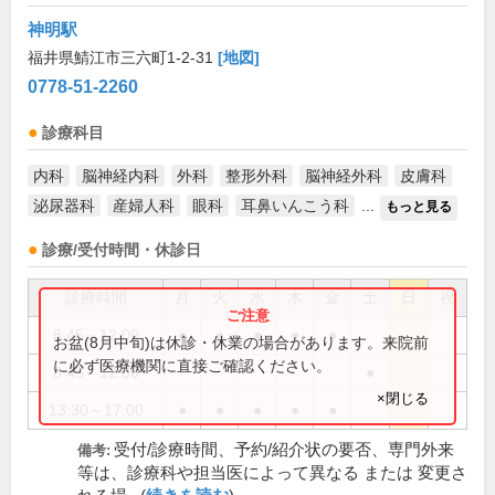
神明駅
福井県鯖江市三六町1-2-31
[地図]
0778-51-2260
診療科目
内科
脳神経内科
外科
整形外科
脳神経外科
皮膚科
泌尿器科
産婦人科
眼科
耳鼻いんこう科
...
もっと見る
診療/受付時間・休診日
診療時間
月
火
水
木
金
土
日
祝
8:45～12:00
●
●
●
●
●
お盆(8月中旬)は休診・休業の場合があります。来院前
に必ず医療機関に直接ご確認ください。
8:45～12:30
●
×閉じる
13:30～17:00
●
●
●
●
●
受付/診療時間、予約/紹介状の要否、専門外来
備考:
等は、診療科や担当医によって異なる または 変更さ