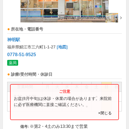
所在地・電話番号
神明駅
福井県鯖江市三六町1-1-27
[地図]
0778-51-9525
薬局
診療/受付時間・休診日
営業時間
月
火
水
木
金
土
日
祝
8:30～12:30
●
お盆(8月中旬)は休診・休業の場合があります。来院前
に必ず医療機関に直接ご確認ください。
8:30～17:30
●
●
●
●
●
×閉じる
※第2・4土のみ13:30まで営業
備考: