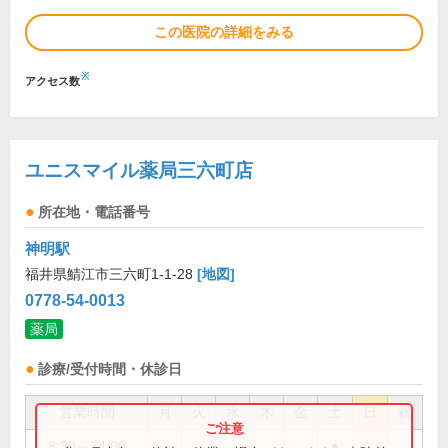
この医院の詳細をみる
※
アクセス数
ユニスマイル薬局三六町店
所在地・電話番号
神明駅
福井県鯖江市三六町1-1-28
[地図]
0778-54-0013
薬局
診療/受付時間・休診日
営業時間
月
火
水
木
金
土
日
祝
8:30～14:00
●