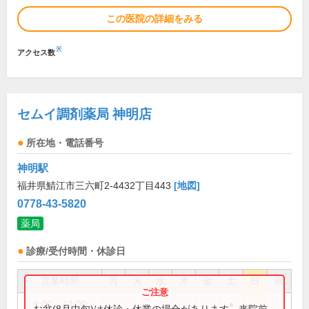
この医院の詳細をみる
※
アクセス数
セムイ調剤薬局 神明店
所在地・電話番号
神明駅
福井県鯖江市三六町2-4432丁目443
[地図]
0778-43-5820
薬局
診療/受付時間・休診日
営業時間
月
火
水
木
金
土
日
祝
9:00～13:00
●
お盆(8月中旬)は休診・休業の場合があります。来院前