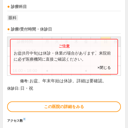
診療科目
眼科
診療/受付時間・休診日
診療時間
月
火
水
木
金
土
日
祝
8:30～12:30
●
●
●
●
●
●
お盆(8月中旬)は休診・休業の場合があります。来院前
に必ず医療機関に直接ご確認ください。
15:00～18:00
●
●
×閉じる
16:00～18:00
●
●
お盆、年末年始は休診。詳細は要確認。
備考:
日・祝
休診日:
この医院の詳細をみる
※
アクセス数