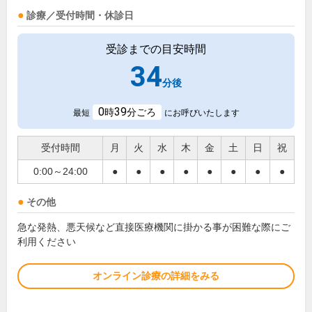
診療／受付時間・休診日
受診までの目安時間
34
分後
0
39
時
分ごろ
最短
にお呼びいたします
受付時間
月
火
水
木
金
土
日
祝
0:00～24:00
●
●
●
●
●
●
●
●
その他
急な発熱、悪天候など直接医療機関に掛かる事が困難な際にご
利用ください
オンライン診療の詳細をみる