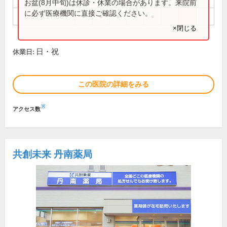
お盆(8月中旬)は休診・休業の場合があります。来院前
に必ず医療機関に直接ご確認ください。
8:30～17:30
●
●
●
●
●
×閉じる
日・祝
休業日:
この医院の詳細をみる
※
アクセス数
共創未来 丹南薬局