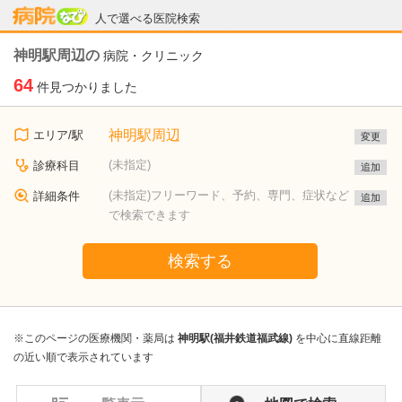
病院なび
人で選べる医院検索
神明駅周辺の
病院・クリニック
64
件見つかりました
神明駅周辺
エリア/駅
変更
(未指定)
診療科目
追加
(未指定)フリーワード、予約、専門、症状など
詳細条件
追加
で検索できます
検索する
※このページの医療機関・薬局は
神明駅(福井鉄道福武線)
を中心に直線距離
の近い順で表示されています