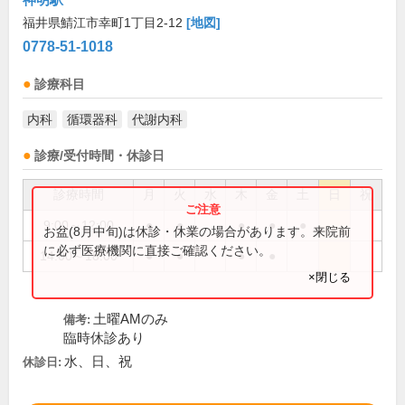
福井県鯖江市幸町1丁目2-12
[地図]
0778-51-1018
診療科目
内科
循環器科
代謝内科
診療/受付時間・休診日
診療時間
月
火
水
木
金
土
日
祝
9:00～12:00
●
●
●
●
●
お盆(8月中旬)は休診・休業の場合があります。来院前
に必ず医療機関に直接ご確認ください。
14:00～18:00
●
●
●
●
×閉じる
土曜AMのみ
備考:
臨時休診あり
水、日、祝
休診日: