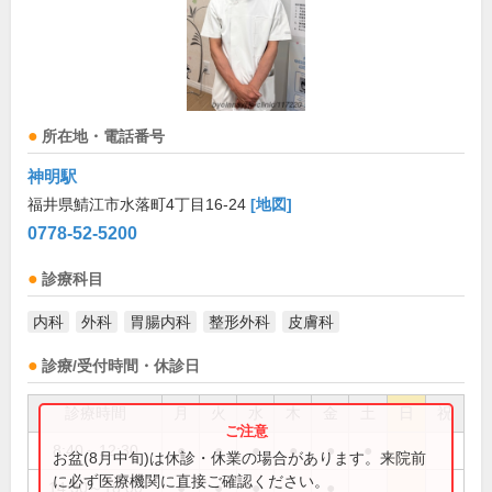
所在地・電話番号
神明駅
福井県鯖江市水落町4丁目16-24
[地図]
0778-52-5200
診療科目
内科
外科
胃腸内科
整形外科
皮膚科
診療/受付時間・休診日
診療時間
月
火
水
木
金
土
日
祝
8:40～12:30
●
●
●
●
●
●
お盆(8月中旬)は休診・休業の場合があります。来院前
に必ず医療機関に直接ご確認ください。
14:30～18:00
●
●
●
●