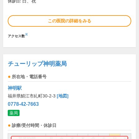
日、祝
休診日:
この医院の詳細をみる
※
アクセス数
チューリップ神明薬局
所在地・電話番号
神明駅
福井県鯖江市糺町30-2-3
[地図]
0778-42-7663
薬局
診療/受付時間・休診日
営業時間
月
火
水
木
金
土
日
祝