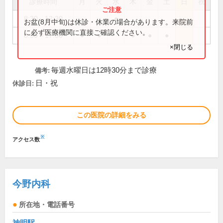
診療時間
月
火
水
木
金
土
日
祝
8:30～12:30
●
お盆(8月中旬)は休診・休業の場合があります。来院前
に必ず医療機関に直接ご確認ください。
8:30～17:30
●
●
●
●
●
×閉じる
毎週水曜日は12時30分まで診療
備考:
日・祝
休診日:
この医院の詳細をみる
※
アクセス数
今野内科
所在地・電話番号
神明駅