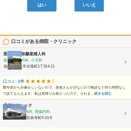
はい
いいえ
口コミがある病院・クリニック
医療法人
加藤産婦人科
産婦人科, 内科, 小児科
福井県鯖江市水落町1丁目4-21
5
口コミ: 2件
数年前から分娩をしいないので、患者さんが少ないので検診など待ち時間なし
で診てもらえます。私は里帰り出産だったので、それま...
続きを読む
品川クリニック
内科, 消化器内科, 胃腸内科, ...
福井県鯖江市長泉寺町4-10-8