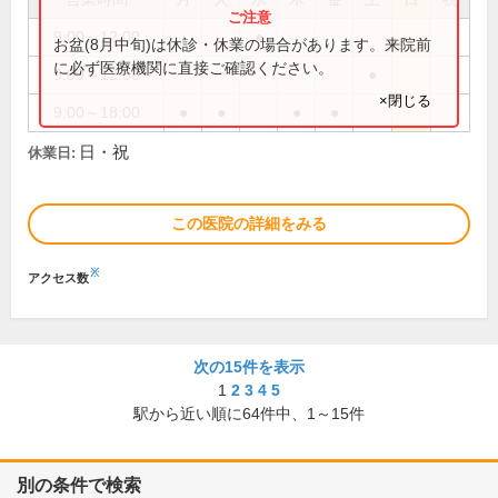
9:00～12:00
●
お盆(8月中旬)は休診・休業の場合があります。来院前
に必ず医療機関に直接ご確認ください。
9:00～12:30
●
×閉じる
9:00～18:00
●
●
●
●
日・祝
休業日:
この医院の詳細をみる
※
アクセス数
次の15件を表示
1
2
3
4
5
駅から近い順に
64
件中、
1～15件
別の条件で検索