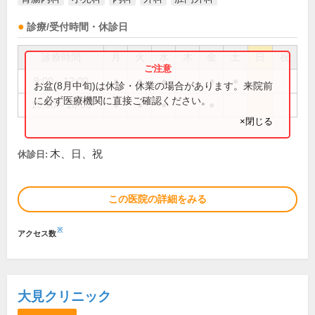
診療/受付時間・休診日
診療時間
月
火
水
木
金
土
日
祝
9:00～12:00
●
●
●
●
●
お盆(8月中旬)は休診・休業の場合があります。来院前
に必ず医療機関に直接ご確認ください。
15:00～18:00
●
●
●
●
×閉じる
木、日、祝
休診日:
この医院の詳細をみる
※
アクセス数
大見クリニック