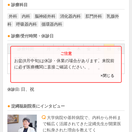
診療科目
外科
内科
脳神経外科
消化器内科
肛門外科
乳腺外
科
呼吸器内科
循環器内科
診療/受付時間・休診日
診療時間
月
火
水
木
金
土
日
祝
8:30～12:00
●
●
●
●
●
●
お盆(8月中旬)は休診・休業の場合があります。来院前
に必ず医療機関に直接ご確認ください。
14:00～17:30
●
●
●
●
×閉じる
日、祝
休診日:
淀縄聡
副院長
にインタビュー
大学病院や基幹病院で、内科から外科ま
で幅広く活躍されてきた淀縄先生が開業医
に転身された理由を教えてく