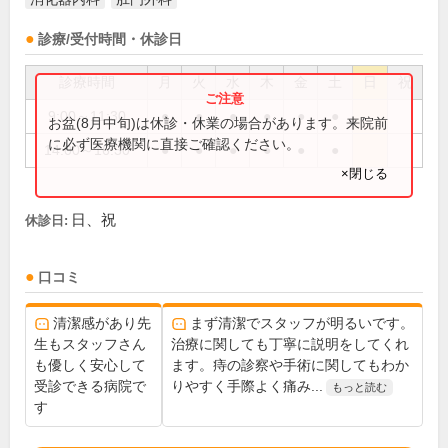
診療/受付時間・休診日
診療時間
月
火
水
木
金
土
日
祝
9:00～11:30
●
●
●
●
●
●
お盆(8月中旬)は休診・休業の場合があります。来院前
に必ず医療機関に直接ご確認ください。
14:00～16:30
●
●
●
●
●
●
×閉じる
日、祝
休診日:
口コミ
清潔感があり先
まず清潔でスタッフが明るいです。
生もスタッフさん
治療に関しても丁寧に説明をしてくれ
も優しく安心して
ます。痔の診察や手術に関してもわか
受診できる病院で
りやすく手際よく痛み...
もっと読む
す