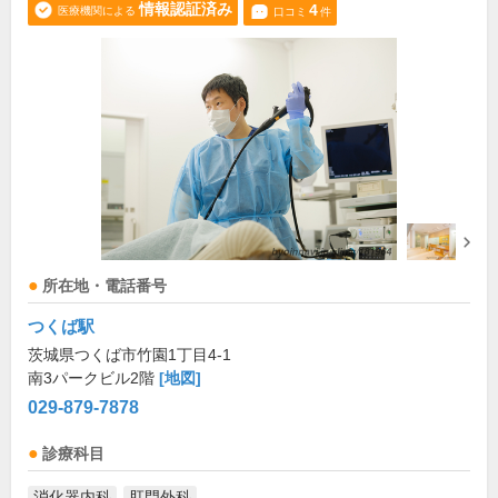
情報認証済み
4
医療機関による
口コミ
件
所在地・電話番号
つくば駅
茨城県つくば市竹園1丁目4-1
南3パークビル2階
[地図]
029-879-7878
診療科目
消化器内科
肛門外科