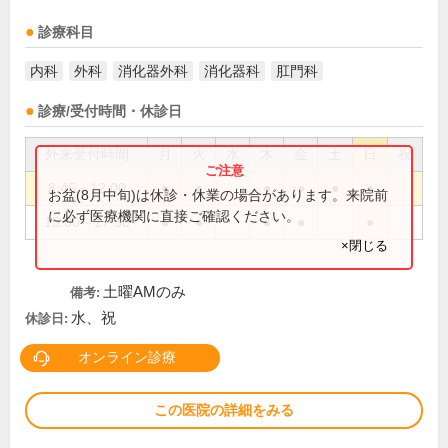
診療科目
内科
外科
消化器外科
消化器科
肛門科
診療/受付時間・休診日
外来受付時間
月
火
水
木
金
土
日
祝
8:45～12:00
●
●
●
●
●
●
お盆(8月中旬)は休診・休業の場合があります。来院前
に必ず医療機関に直接ご確認ください。
15:00～17:30
●
●
●
●
●
×閉じる
土曜AMのみ
備考:
水、祝
休診日:
オンライン診療
この医院の詳細をみる