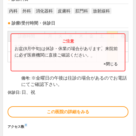
内科
外科
消化器科
皮膚科
肛門科
放射線科
診療/受付時間・休診日
診療時間
月
火
水
木
金
土
日
祝
9:00～12:00
●
●
●
●
●
●
お盆(8月中旬)は休診・休業の場合があります。来院前
に必ず医療機関に直接ご確認ください。
14:00～17:00
●
●
●
●
×閉じる
※金曜日の午後は往診の場合があるのでお電話
備考:
にてご確認下さい。
日、祝
休診日:
この医院の詳細をみる
※
アクセス数