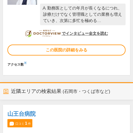
勤務医としての年月が長くなるにつれ、
診療だけでなく管理職としての業務も増え
ていき、次第に多忙を極める…
DOCTORVIEW
でインタビュー全文を読む
この医院の詳細をみる
※
アクセス数
近隣エリアの検索結果
(石岡市・つくば市など)
山王台病院
1
口コミ
件