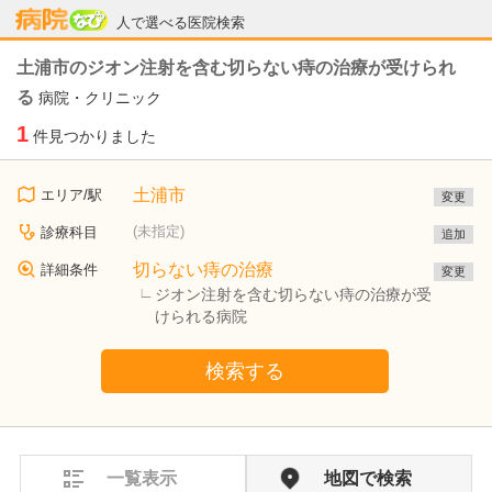
病院なび
人で選べる医院検索
土浦市のジオン注射を含む切らない痔の治療が受けられ
る
病院・クリニック
1
件見つかりました
土浦市
エリア/駅
変更
(未指定)
診療科目
追加
切らない痔の治療
詳細条件
変更
ジオン注射を含む切らない痔の治療が受
けられる病院
検索する
一覧表示
地図で検索