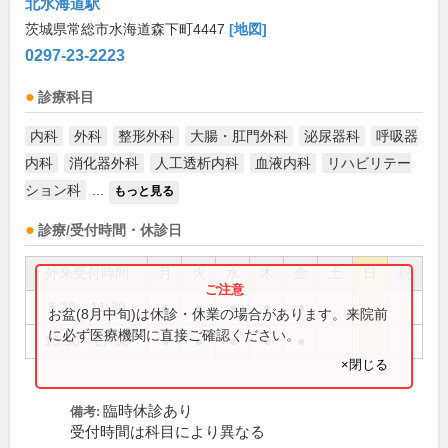
北水海道駅
茨城県常総市水海道森下町4447
[地図]
0297-23-2223
診療科目
内科
外科
整形外科
大腸・肛門外科
泌尿器科
呼吸器
内科
消化器外科
人工透析内科
血液内科
リハビリテー
ション科
...
もっと見る
診療/受付時間・休診日
外来受付時間
月
火
水
木
金
土
日
祝
8:30～11:30
●
●
●
●
●
お盆(8月中旬)は休診・休業の場合があります。来院前
に必ず医療機関に直接ご確認ください。
13:30～17:00
●
●
●
●
●
×閉じる
臨時休診あり
備考:
受付時間は科目により異なる