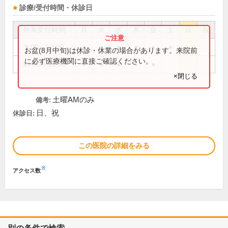
診療/受付時間・休診日
外来受付時間
月
火
水
木
金
土
日
祝
9:00～12:00
●
●
●
●
●
●
お盆(8月中旬)は休診・休業の場合があります。来院前
に必ず医療機関に直接ご確認ください。
14:00～18:00
●
●
●
●
●
×閉じる
土曜AMのみ
備考:
日、祝
休診日:
この医院の詳細をみる
※
アクセス数