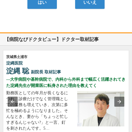
はい
いいえ
【病院なびドクタビュー】ドクター取材記事
茨城県土浦市
淀縄医院
淀縄 聡
副院長
取材記事
大学病院や基幹病院で、内科から外科まで幅広く活躍されてき
た淀縄先生が開業医に転身された理由を教えてく
勤務医としての年月が長くなるに
つれ、診療だけでなく管理職とし
ての業務も増えていき、次第に多
忙を極めるようになりました。そ
んなとき、妻から「ちょっと忙し
すぎるんじゃない?」と一言、釘
を刺されたんです。5…