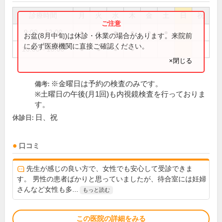
診療時間
月
火
水
木
金
土
日
祝
9:00～12:00
●
●
●
●
●
●
お盆(8月中旬)は休診・休業の場合があります。来院前
に必ず医療機関に直接ご確認ください。
16:00～18:00
●
●
●
●
×閉じる
※金曜日は予約の検査のみです。
備考:
※土曜日の午後(月1回)も内視鏡検査を行っておりま
す。
日、祝
休診日:
口コミ
先生が感じの良い方で、女性でも安心して受診できま
す。 男性の患者ばかりと思っていましたが、待合室には妊婦
さんなど女性も多...
もっと読む
この医院の詳細をみる