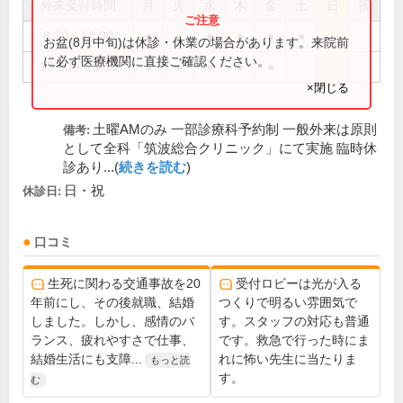
外来受付時間
月
火
水
木
金
土
日
祝
8:30～12:00
●
●
●
●
●
●
お盆(8月中旬)は休診・休業の場合があります。来院前
に必ず医療機関に直接ご確認ください。
13:30～16:30
●
●
●
●
●
×閉じる
土曜AMのみ 一部診療科予約制 一般外来は原則
備考:
として全科「筑波総合クリニック」にて実施 臨時休
診あり...(
続きを読む
)
日・祝
休診日:
口コミ
生死に関わる交通事故を20
受付ロビーは光が入る
年前にし、その後就職、結婚
つくりで明るい雰囲気で
しました。しかし、感情のバ
す。スタッフの対応も普通
ランス、疲れやすさで仕事、
です。救急で行った時にま
結婚生活にも支障...
れに怖い先生に当たりま
もっと読
す。
む