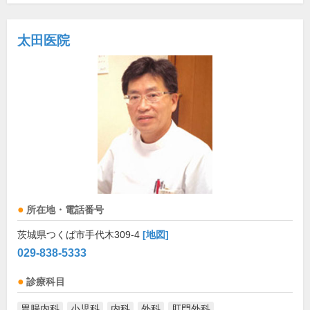
太田医院
所在地・電話番号
茨城県つくば市手代木309-4
[地図]
029-838-5333
診療科目
胃腸内科
小児科
内科
外科
肛門外科