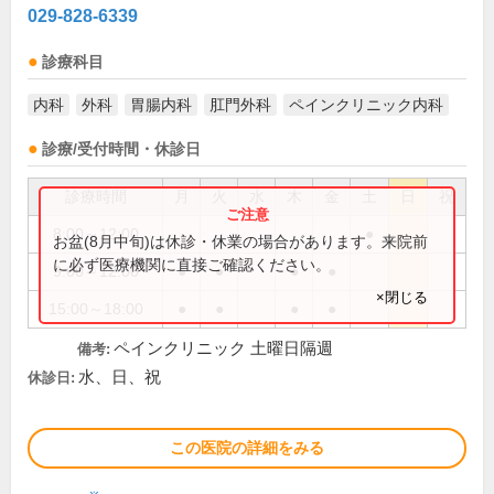
029-828-6339
診療科目
内科
外科
胃腸内科
肛門外科
ペインクリニック内科
診療/受付時間・休診日
診療時間
月
火
水
木
金
土
日
祝
8:00～12:00
●
お盆(8月中旬)は休診・休業の場合があります。来院前
に必ず医療機関に直接ご確認ください。
9:00～12:00
●
●
●
●
×閉じる
15:00～18:00
●
●
●
●
ペインクリニック 土曜日隔週
備考:
水、日、祝
休診日:
この医院の詳細をみる