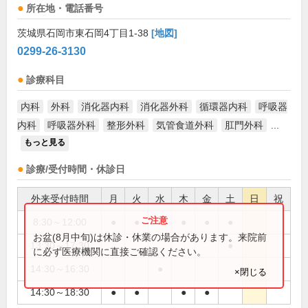
所在地・電話番号
茨城県石岡市東石岡4丁目1-38
[地図]
0299-26-3130
診療科目
内科
外科
消化器内科
消化器外科
循環器内科
呼吸器
内科
呼吸器外科
整形外科
気管食道外科
肛門外科
...
もっと見る
診療/受付時間・休診日
外来受付時間
月
火
水
木
金
土
日
祝
8:30～12:00
●
●
●
●
●
●
お盆(8月中旬)は休診・休業の場合があります。来院前
13:30～17:30
●
に必ず医療機関に直接ご確認ください。
14:30～16:30
●
×閉じる
14:30～18:30
●
●
●
●