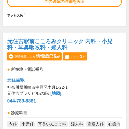
この医院の詳細をみる
※
アクセス数
元住吉駅前こころみクリニック 内科・小児
科・耳鼻咽喉科・婦人科
情報認証済み
1
医療機関による
口コミ
件
所在地・電話番号
元住吉駅
神奈川県川崎市中原区木月1-22-1
元住吉プラザビル2/3階
[地図]
044-789-8881
診療科目
内科
小児科
耳鼻いんこう科
婦人科
産婦人科
心療内