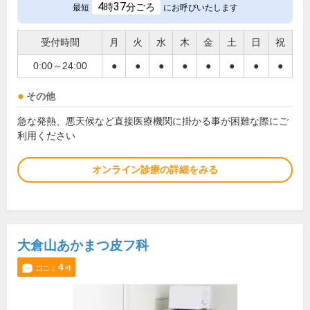
4
37
時
分ごろ
最短
にお呼びいたします
受付時間
月
火
水
木
金
土
日
祝
0:00～24:00
●
●
●
●
●
●
●
●
その他
急な発熱、悪天候など直接医療機関に掛かる事が困難な際にご
利用ください
オンライン診療の詳細をみる
大倉山あかまつ皮フ科
4
口コミ
件