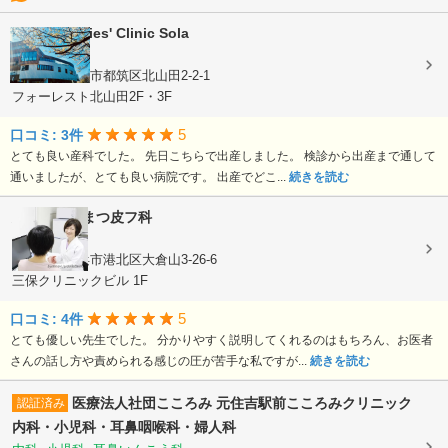
Birth & Ladies' Clinic Sola
産科, 婦人科
神奈川県横浜市都筑区北山田2-2-1
フォーレスト北山田2F・3F
5
口コミ: 3件
とても良い産科でした。 先日こちらで出産しました。 検診から出産まで通して
通いましたが、とても良い病院です。 出産でどこ...
続きを読む
大倉山あかまつ皮フ科
皮膚科
神奈川県横浜市港北区大倉山3-26-6
三保クリニックビル 1F
5
口コミ: 4件
とても優しい先生でした。 分かりやすく説明してくれるのはもちろん、お医者
さんの話し方や責められる感じの圧が苦手な私ですが...
続きを読む
医療法人社団こころみ
元住吉駅前こころみクリニック
認証済み
内科・小児科・耳鼻咽喉科・婦人科