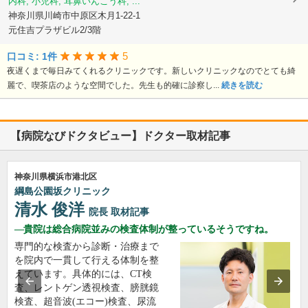
内科, 小児科, 耳鼻いんこう科, ...
神奈川県川崎市中原区木月1-22-1
元住吉プラザビル2/3階
5
口コミ: 1件
夜遅くまで毎日みてくれるクリニックです。新しいクリニックなのでとても綺
麗で、喫茶店のような空間でした。先生も的確に診察し...
続きを読む
【病院なびドクタビュー】ドクター取材記事
神奈川県横浜市港北区
綱島公園坂クリニック
清水 俊洋
院長
取材記事
貴院は総合病院並みの検査体制が整っているそうですね。
専門的な検査から診断・治療まで
を院内で一貫して行える体制を整
えています。具体的には、CT検
査、レントゲン透視検査、膀胱鏡
検査、超音波(エコー)検査、尿流