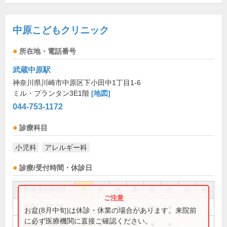
中原こどもクリニック
所在地・電話番号
武蔵中原駅
神奈川県川崎市中原区下小田中1丁目1-6
ミル・プランタン3E1階
[地図]
044-753-1172
診療科目
小児科
アレルギー科
診療/受付時間・休診日
外来受付時間
月
火
水
木
金
土
日
祝
9:00～12:00
●
●
●
●
●
●
お盆(8月中旬)は休診・休業の場合があります。来院前
に必ず医療機関に直接ご確認ください。
16:00～18:30
●
●
●
●
●