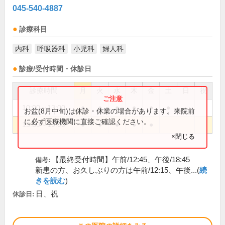
045-540-4887
診療科目
内科
呼吸器科
小児科
婦人科
診療/受付時間・休診日
診療時間
月
火
水
木
金
土
日
祝
10:00～13:00
●
●
●
●
●
●
お盆(8月中旬)は休診・休業の場合があります。来院前
に必ず医療機関に直接ご確認ください。
15:30～19:00
●
●
●
●
●
×閉じる
【最終受付時間】午前/12:45、午後/18:45
備考:
新患の方、お久しぶりの方は午前/12:15、午後...(
続
きを読む
)
日、祝
休診日: