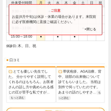
外来受付時間
月
火
水
木
金
土
日
祝
9:00～11:30
●
お盆(8月中旬)は休診・休業の場合があります。来院前
9:00～12:30
●
●
●
に必ず医療機関に直接ご確認ください。
9:00～13:00
●
×閉じる
15:00～18:00
●
●
●
木、日、祝
休診日:
口コミ
とても優しい先生でし
帯状疱疹、AGA治療、背
た。 分かりやすく説明して
中、頭部の出来物について
くれるのはもちろん、お医者
診てもらいました。 当初は
さんの話し方や責められる感
別件で伺っていたのです。
じの圧が苦手な私ですが...
あまりの話のしやすさ...
も
もっと読む
っと読む