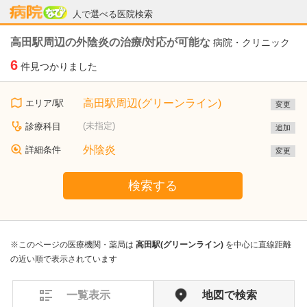
病院なび
人で選べる医院検索
高田駅周辺の外陰炎の治療/対応が可能な
病院・クリニック
6
件見つかりました
高田駅周辺(グリーンライン)
エリア/駅
変更
(未指定)
診療科目
追加
外陰炎
詳細条件
変更
検索する
※このページの医療機関・薬局は
高田駅(グリーンライン)
を中心に直線距離
の近い順で表示されています
一覧表示
地図で検索