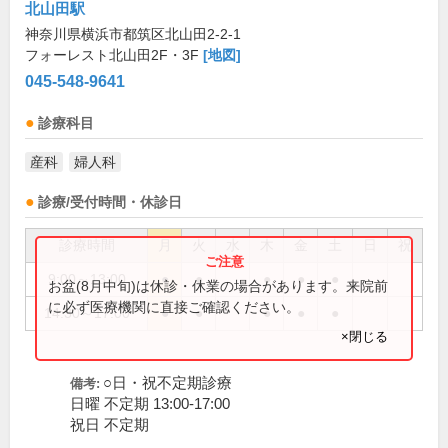
北山田駅
神奈川県横浜市都筑区北山田2-2-1
フォーレスト北山田2F・3F
[地図]
045-548-9641
診療科目
産科
婦人科
診療/受付時間・休診日
診療時間
月
火
水
木
金
土
日
祝
9:00～13:00
●
●
●
●
●
お盆(8月中旬)は休診・休業の場合があります。来院前
に必ず医療機関に直接ご確認ください。
14:30～17:00
●
●
●
●
●
×閉じる
○日・祝不定期診療
備考:
日曜 不定期 13:00-17:00
祝日 不定期