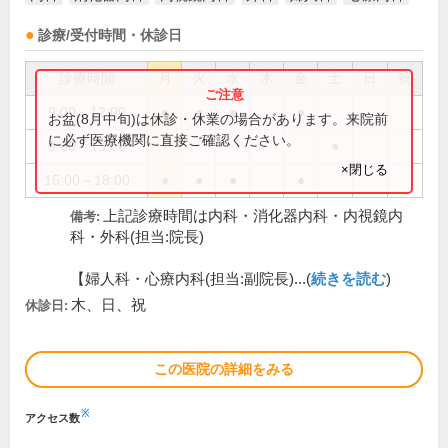
診療/受付時間・休診日
診療時間
月
火
水
木
金
土
日
祝
9:00～12:00
●
●
●
●
お盆(8月中旬)は休診・休業の場合があります。来院前
に必ず医療機関に直接ご確認ください。
9:00～13:00
●
×閉じる
15:00～18:00
●
●
●
●
上記診療時間は内科・消化器内科・内視鏡内
備考:
科・外科(担当:院長)
【婦人科・心療内科(担当:副院長)...(
続きを読む
)
木、日、祝
休診日:
この医院の詳細をみる
※
アクセス数