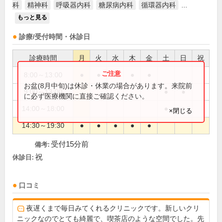
科
精神科
呼吸器内科
糖尿病内科
循環器内科
...
もっと見る
診療/受付時間・休診日
診療時間
月
火
水
木
金
土
日
祝
8:00～13:00
●
●
●
●
●
お盆(8月中旬)は休診・休業の場合があります。来院前
9:00～13:00
●
●
に必ず医療機関に直接ご確認ください。
14:00～18:00
●
●
×閉じる
14:30～19:30
●
●
●
●
●
受付15分前
備考:
祝
休診日:
口コミ
夜遅くまで毎日みてくれるクリニックです。新しいクリ
ニックなのでとても綺麗で、喫茶店のような空間でした。先