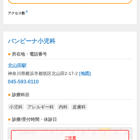
※
アクセス数
バンビーナ小児科
所在地・電話番号
北山田駅
神奈川県横浜市都筑区北山田2-17-2
[地図]
045-593-0110
診療科目
小児科
アレルギー科
内科
皮膚科
診療/受付時間・休診日
診療時間
月
火
水
木
金
土
日
祝