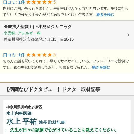
5
口コミ: 1件
内科にご用があり行きました。午前中は混んでる方だと思います。午後に行っ
てないので分かりませんがどの病院でもやはり午後の方...
続きを読む
医療法人聖愛
山下小児科クリニック
小児科, アレルギー科
神奈川県横浜市都筑区北山田3丁目18-15
5
口コミ: 1件
ちゃんと話も聞いてくれて、早くてサバサバしている。フレンドリーで親切で
すし、夜の8時まで診察しており、何度も助けられた。
続きを読む
【病院なびドクタビュー】ドクター取材記事
神奈川県川崎市多摩区
水上内科医院
水上 平祐
院長
取材記事
先生が日々の診療で心がけていることを教えてください。