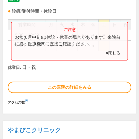
診療/受付時間・休診日
営業時間
月
火
水
木
金
土
日
祝
9:00～12:30
●
●
●
●
●
●
お盆(8月中旬)は休診・休業の場合があります。来院前
に必ず医療機関に直接ご確認ください。
15:00～18:30
●
●
●
●
×閉じる
日・祝
休業日:
この医院の詳細をみる
※
アクセス数
やまびこクリニック