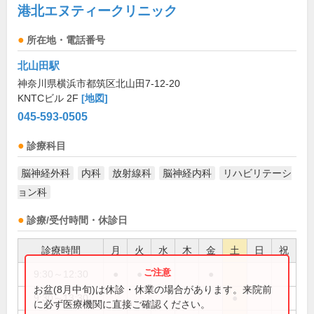
港北エヌティークリニック
所在地・電話番号
北山田駅
神奈川県横浜市都筑区北山田7-12-20
KNTCビル 2F
[地図]
045-593-0505
診療科目
脳神経外科
内科
放射線科
脳神経内科
リハビリテーシ
ョン科
診療/受付時間・休診日
診療時間
月
火
水
木
金
土
日
祝
9:30～12:30
●
●
●
●
お盆(8月中旬)は休診・休業の場合があります。来院前
9:30～13:30
●
に必ず医療機関に直接ご確認ください。