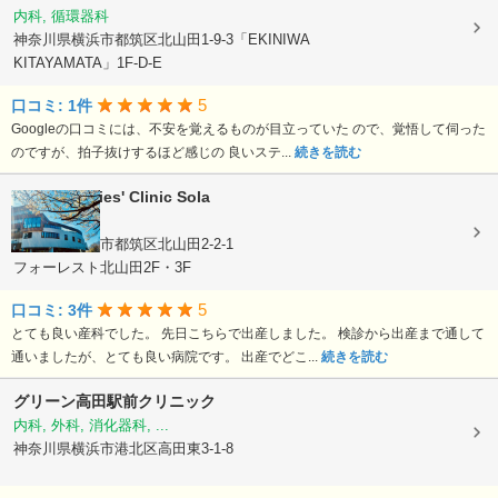
内科, 循環器科
神奈川県横浜市都筑区北山田1-9-3「EKINIWA
KITAYAMATA」1F-D-E
5
口コミ: 1件
Googleの口コミには、不安を覚えるものが目立っていた ので、覚悟して伺った
のですが、拍子抜けするほど感じの 良いステ...
続きを読む
Birth & Ladies' Clinic Sola
産科, 婦人科
神奈川県横浜市都筑区北山田2-2-1
フォーレスト北山田2F・3F
5
口コミ: 3件
とても良い産科でした。 先日こちらで出産しました。 検診から出産まで通して
通いましたが、とても良い病院です。 出産でどこ...
続きを読む
グリーン高田駅前クリニック
内科, 外科, 消化器科, ...
神奈川県横浜市港北区高田東3-1-8