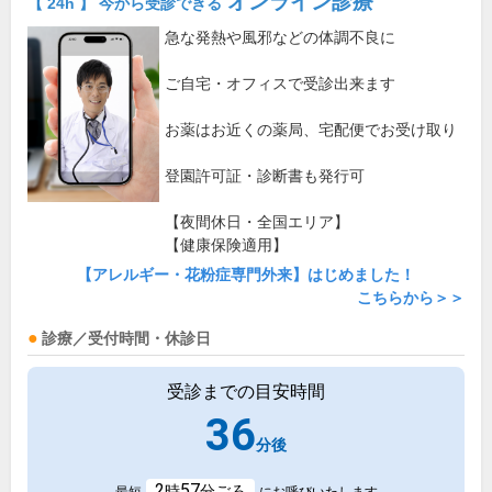
オンライン診療
【 24h 】 今から受診できる
急な発熱や風邪などの体調不良に
ご自宅・オフィスで受診出来ます
お薬はお近くの薬局、宅配便でお受け取り
登園許可証・診断書も発行可
【夜間休日・全国エリア】
【健康保険適用】
【アレルギー・花粉症専門外来】はじめました！
こちらから＞＞
診療／受付時間・休診日
受診までの目安時間
36
分後
2
57
時
分ごろ