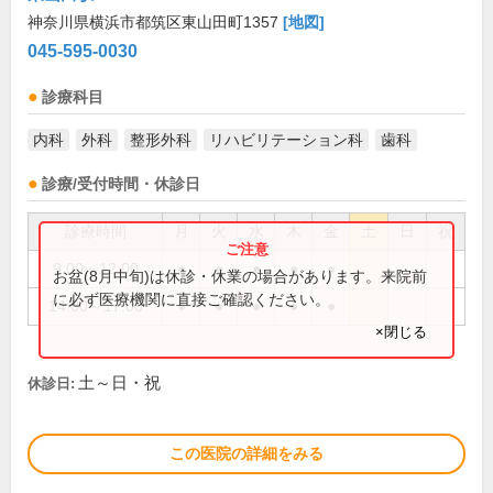
神奈川県横浜市都筑区東山田町1357
[地図]
045-595-0030
診療科目
内科
外科
整形外科
リハビリテーション科
歯科
診療/受付時間・休診日
診療時間
月
火
水
木
金
土
日
祝
9:00～12:00
●
●
●
●
●
お盆(8月中旬)は休診・休業の場合があります。来院前
に必ず医療機関に直接ご確認ください。
14:00～17:00
●
●
●
●
●
×閉じる
土～日・祝
休診日:
この医院の詳細をみる