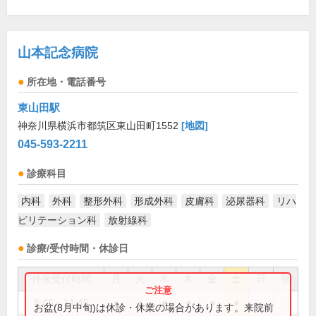
山本記念病院
所在地・電話番号
東山田駅
神奈川県横浜市都筑区東山田町1552
[地図]
045-593-2211
診療科目
内科
外科
整形外科
形成外科
皮膚科
泌尿器科
リハ
ビリテーション科
放射線科
診療/受付時間・休診日
外来受付時間
月
火
水
木
金
土
日
祝
8:45～11:45
●
●
●
●
●
●
お盆(8月中旬)は休診・休業の場合があります。来院前