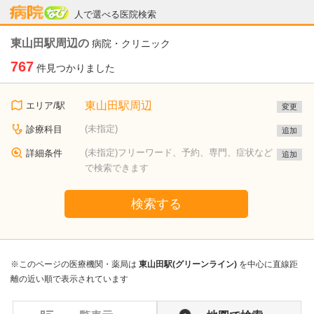
病院なび
人で選べる医院検索
東山田駅周辺の
病院・クリニック
767
件見つかりました
東山田駅周辺
エリア/駅
変更
(未指定)
診療科目
追加
(未指定)フリーワード、予約、専門、症状など
詳細条件
追加
で検索できます
検索する
※このページの医療機関・薬局は
東山田駅(グリーンライン)
を中心に直線距
離の近い順で表示されています