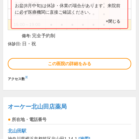
9:00～12:00
●
●
●
●
●
●
お盆(8月中旬)は休診・休業の場合があります。来院前
に必ず医療機関に直接ご確認ください。
14:00～15:00
●
●
●
●
●
●
×閉じる
15:00～19:00
●
●
●
●
●
●
完全予約制
備考:
日・祝
休診日:
この医院の詳細をみる
※
アクセス数
オーケー北山田店薬局
所在地・電話番号
北山田駅
神奈川県横浜市都筑区北山田1-14-1
[地図]