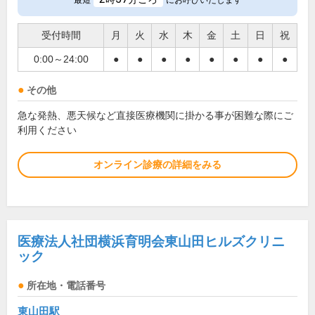
最短
にお呼びいたします
受付時間
月
火
水
木
金
土
日
祝
0:00～24:00
●
●
●
●
●
●
●
●
その他
急な発熱、悪天候など直接医療機関に掛かる事が困難な際にご
利用ください
オンライン診療の詳細をみる
医療法人社団横浜育明会東山田ヒルズクリニ
ック
所在地・電話番号
東山田駅