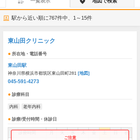
一覧表示
地図で検索
駅から近い順に
767
件中、
1～15件
東山田クリニック
所在地・電話番号
東山田駅
神奈川県横浜市都筑区東山田町281
[地図]
045-591-4273
診療科目
内科
老年内科
診療/受付時間・休診日
診療時間
月
火
水
木
金
土
日
祝