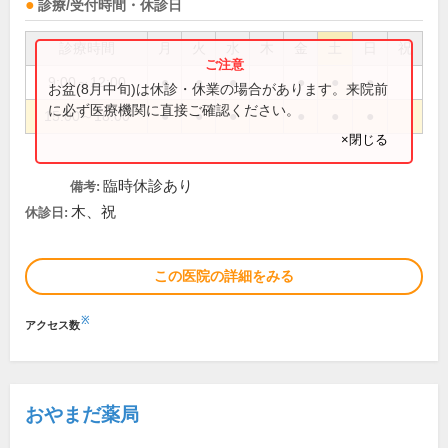
診療/受付時間・休診日
診療時間
月
火
水
木
金
土
日
祝
9:00～12:00
●
●
●
●
●
●
お盆(8月中旬)は休診・休業の場合があります。来院前
に必ず医療機関に直接ご確認ください。
15:00～18:00
●
●
●
●
●
●
×閉じる
臨時休診あり
備考:
木、祝
休診日:
この医院の詳細をみる
※
アクセス数
おやまだ薬局