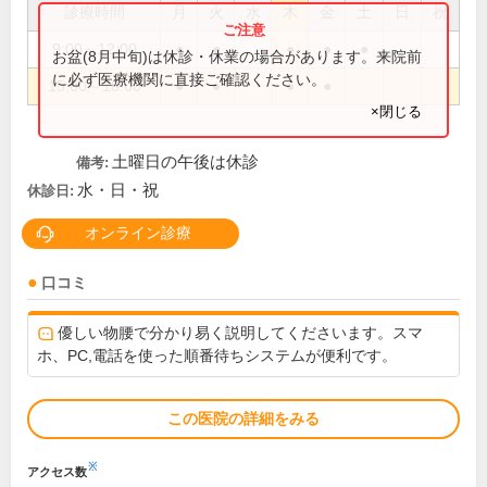
診療時間
月
火
水
木
金
土
日
祝
9:00～12:00
●
●
●
●
●
お盆(8月中旬)は休診・休業の場合があります。来院前
に必ず医療機関に直接ご確認ください。
15:00～18:00
●
●
●
●
×閉じる
土曜日の午後は休診
備考:
水・日・祝
休診日:
オンライン診療
口コミ
優しい物腰で分かり易く説明してくださいます。スマ
ホ、PC,電話を使った順番待ちシステムが便利です。
この医院の詳細をみる
※
アクセス数