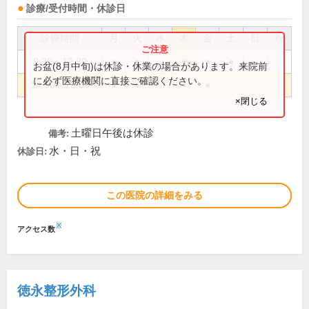
診療/受付時間・休診日
診療時間
月
火
水
木
金
土
日
祝
9:30～12:30
●
●
●
●
●
お盆(8月中旬)は休診・休業の場合があります。来院前
に必ず医療機関に直接ご確認ください。
14:30～18:00
●
●
●
●
×閉じる
土曜日午後は休診
備考:
水・日・祝
休診日:
この医院の詳細をみる
※
アクセス数
徳永整形外科