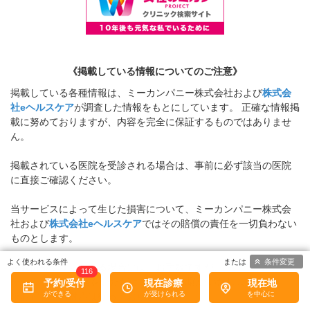
《掲載している情報についてのご注意》
掲載している各種情報は、ミーカンパニー株式会社および
株式会
社eヘルスケア
が調査した情報をもとにしています。 正確な情報掲
載に努めておりますが、内容を完全に保証するものではありませ
ん。
掲載されている医院を受診される場合は、事前に必ず該当の医院
に直接ご確認ください。
当サービスによって生じた損害について、ミーカンパニー株式会
社および
株式会社eヘルスケア
ではその賠償の責任を一切負わない
ものとします。
条件変更
掲載情報に誤りがある場合には、お手数ですが、
お問い合わせフ
116
ォーム
からご連絡をいただけますようお願いいたします。
予約/受付
現在診療
現在地
※お電話での対応は行っておりません