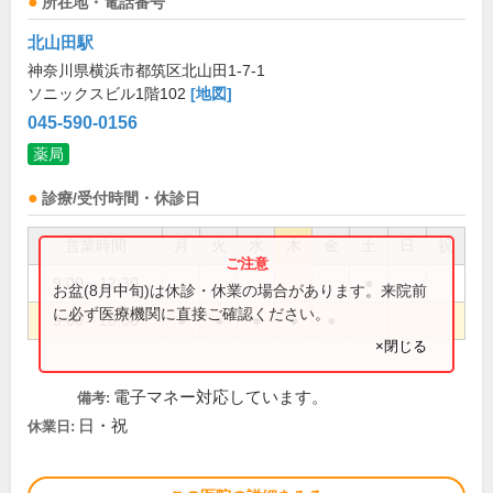
所在地・電話番号
北山田駅
神奈川県横浜市都筑区北山田1-7-1
ソニックスビル1階102
[地図]
045-590-0156
薬局
診療/受付時間・休診日
営業時間
月
火
水
木
金
土
日
祝
9:00～12:30
●
お盆(8月中旬)は休診・休業の場合があります。来院前
に必ず医療機関に直接ご確認ください。
9:00～18:00
●
●
●
●
●
×閉じる
電子マネー対応しています。
備考:
日・祝
休業日: