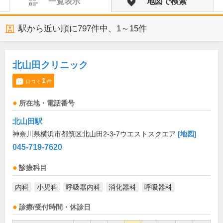
一覧表示
地図で検索
駅から近い順に
797
件中、
1～15件
北山田クリニック
1
口コミ
件
所在地・電話番号
北山田駅
神奈川県横浜市都筑区北山田2-3-7ウエストスクエア
[地図]
045-719-7620
診療科目
内科
小児科
呼吸器内科
消化器科
呼吸器科
診療/受付時間・休診日