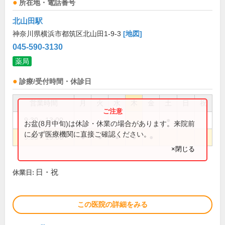
所在地・電話番号
北山田駅
神奈川県横浜市都筑区北山田1-9-3
[地図]
045-590-3130
薬局
診療/受付時間・休診日
営業時間
月
火
水
木
金
土
日
祝
9:30～13:00
●
お盆(8月中旬)は休診・休業の場合があります。来院前
に必ず医療機関に直接ご確認ください。
9:30～19:00
●
●
●
●
●
×閉じる
日・祝
休業日:
この医院の詳細をみる