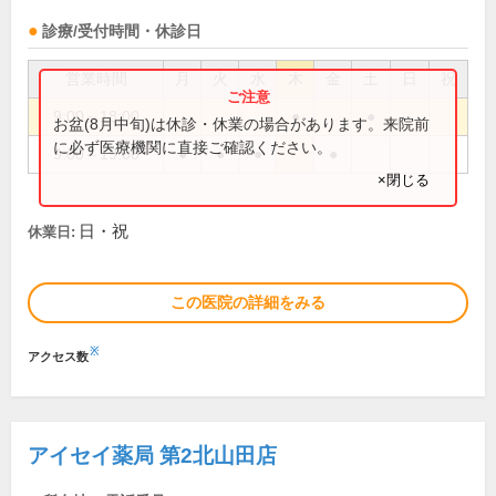
診療/受付時間・休診日
営業時間
月
火
水
木
金
土
日
祝
9:00～18:00
●
●
お盆(8月中旬)は休診・休業の場合があります。来院前
に必ず医療機関に直接ご確認ください。
9:00～19:00
●
●
●
●
×閉じる
日・祝
休業日:
この医院の詳細をみる
※
アクセス数
アイセイ薬局 第2北山田店