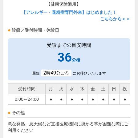
【健康保険適用】
【アレルギー・花粉症専門外来】はじめました！
こちらから＞＞
診療／受付時間・休診日
受診までの目安時間
36
分後
2
49
時
分ごろ
最短
にお呼びいたします
受付時間
月
火
水
木
金
土
日
祝
0:00～24:00
●
●
●
●
●
●
●
●
その他
急な発熱、悪天候など直接医療機関に掛かる事が困難な際にご
利用ください