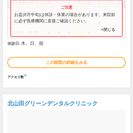
外来受付時間
月
火
水
木
金
土
日
祝
9:00～12:00
●
●
●
●
お盆(8月中旬)は休診・休業の場合があります。来院前
に必ず医療機関に直接ご確認ください。
9:00～13:00
●
×閉じる
15:00～19:00
●
●
●
●
木、日、祝
休診日:
この医院の詳細をみる
※
アクセス数
北山田グリーンデンタルクリニック