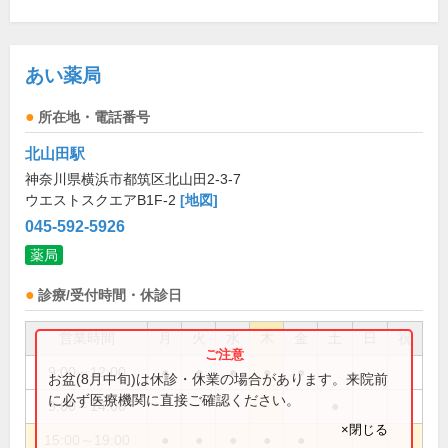
あい薬局
所在地・電話番号
北山田駅
神奈川県横浜市都筑区北山田2-3-7
ウエストスクエアB1F-2
[地図]
045-592-5926
薬局
診療/受付時間・休診日
営業時間
月
火
水
木
金
土
日
祝
9:00～12:00
●
●
●
●
●
お盆(8月中旬)は休診・休業の場合があります。来院前
に必ず医療機関に直接ご確認ください。
9:00～14:00
●
×閉じる
15:00～19:00
●
●
●
●
●