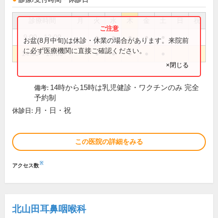
診療時間
月
火
水
木
金
土
日
祝
9:00～12:00
●
●
●
●
●
お盆(8月中旬)は休診・休業の場合があります。来院前
に必ず医療機関に直接ご確認ください。
14:00～18:00
●
●
●
●
●
×閉じる
14時から15時は乳児健診・ワクチンのみ 完全
備考:
予約制
月・日・祝
休診日:
この医院の詳細をみる
※
アクセス数
北山田耳鼻咽喉科