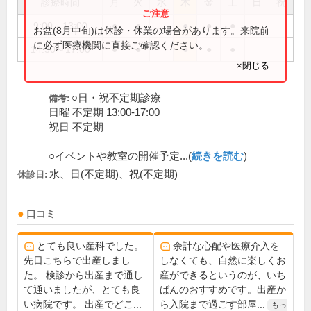
診療時間
月
火
水
木
金
土
日
祝
9:00～13:00
●
●
●
●
●
お盆(8月中旬)は休診・休業の場合があります。来院前
に必ず医療機関に直接ご確認ください。
14:30～17:00
●
●
●
●
●
×閉じる
○日・祝不定期診療
備考:
日曜 不定期 13:00-17:00
祝日 不定期
○イベントや教室の開催予定...(
続きを読む
)
水、日(不定期)、祝(不定期)
休診日:
口コミ
とても良い産科でした。
余計な心配や医療介入を
先日こちらで出産しまし
しなくても、自然に楽しくお
た。 検診から出産まで通し
産ができるというのが、いち
て通いましたが、とても良
ばんのおすすめです。出産か
い病院です。 出産でどこ...
ら入院まで過ごす部屋...
もっ