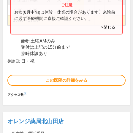
外来受付時間
月
火
水
木
金
土
日
祝
9:00～12:00
●
●
●
●
●
●
お盆(8月中旬)は休診・休業の場合があります。来院前
に必ず医療機関に直接ご確認ください。
15:00～19:00
●
●
●
●
●
×閉じる
土曜AMのみ
備考:
受付は上記の15分前まで
臨時休診あり
日・祝
休診日:
この医院の詳細をみる
※
アクセス数
オレンジ薬局北山田店