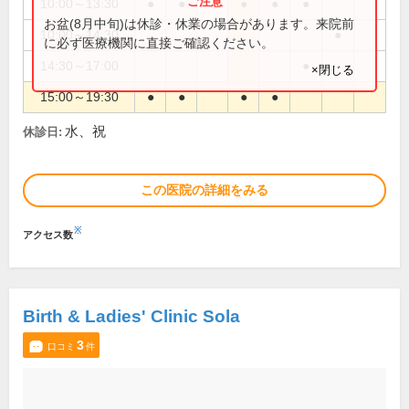
10:00～13:30
●
●
●
●
●
お盆(8月中旬)は休診・休業の場合があります。来院前
10:00～14:30
●
に必ず医療機関に直接ご確認ください。
14:30～17:00
●
×閉じる
15:00～19:30
●
●
●
●
水、祝
休診日:
この医院の詳細をみる
※
アクセス数
Birth & Ladies' Clinic Sola
3
口コミ
件