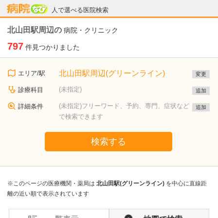
病院なび
人で選べる医院検索
北山田駅周辺の
病院・クリニック
797
件見つかりました
北山田駅周辺(グリーンライン)
エリア/駅
変更
(未指定)
診療科目
追加
(未指定)フリーワード、予約、専門、症状など
詳細条件
追加
で検索できます
検索する
※このページの医療機関・薬局は
北山田駅(グリーンライン)
を中心に直線距
離の近い順で表示されています