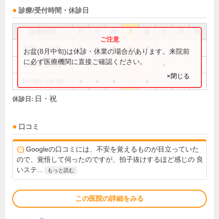
診療/受付時間・休診日
診療時間
月
火
水
木
金
土
日
祝
9:00～12:30
●
●
●
●
●
お盆(8月中旬)は休診・休業の場合があります。来院前
に必ず医療機関に直接ご確認ください。
9:00～13:30
●
×閉じる
15:00～18:30
●
●
●
●
日・祝
休診日:
口コミ
Googleの口コミには、不安を覚えるものが目立っていた
ので、覚悟して伺ったのですが、拍子抜けするほど感じの 良
いステ...
もっと読む
この医院の詳細をみる