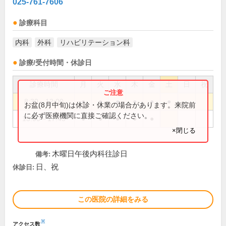
025-761-7606
診療科目
内科
外科
リハビリテーション科
診療/受付時間・休診日
診療時間
月
火
水
木
金
土
日
祝
8:30～12:00
●
●
●
●
●
●
お盆(8月中旬)は休診・休業の場合があります。来院前
に必ず医療機関に直接ご確認ください。
15:00～17:45
●
●
●
●
●
×閉じる
木曜日午後内科往診日
備考:
日、祝
休診日:
この医院の詳細をみる
※
アクセス数