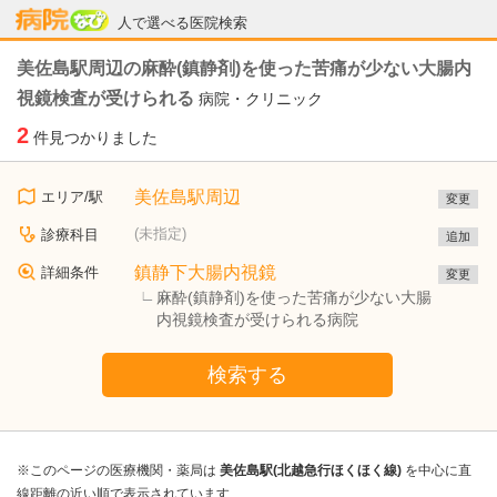
病院なび
人で選べる医院検索
美佐島駅周辺の麻酔(鎮静剤)を使った苦痛が少ない大腸内
視鏡検査が受けられる
病院・クリニック
2
件見つかりました
美佐島駅周辺
エリア/駅
変更
(未指定)
診療科目
追加
鎮静下大腸内視鏡
詳細条件
変更
麻酔(鎮静剤)を使った苦痛が少ない大腸
内視鏡検査が受けられる病院
検索する
※このページの医療機関・薬局は
美佐島駅(北越急行ほくほく線)
を中心に直
線距離の近い順で表示されています