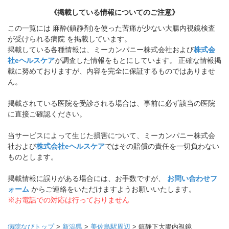
《掲載している情報についてのご注意》
この一覧には 麻酔(鎮静剤)を使った苦痛が少ない大腸内視鏡検査
が受けられる病院 を掲載しています。
掲載している各種情報は、ミーカンパニー株式会社および
株式会
社eヘルスケア
が調査した情報をもとにしています。 正確な情報掲
載に努めておりますが、内容を完全に保証するものではありませ
ん。
掲載されている医院を受診される場合は、事前に必ず該当の医院
に直接ご確認ください。
当サービスによって生じた損害について、ミーカンパニー株式会
社および
株式会社eヘルスケア
ではその賠償の責任を一切負わない
ものとします。
掲載情報に誤りがある場合には、お手数ですが、
お問い合わせフ
ォーム
からご連絡をいただけますようお願いいたします。
※お電話での対応は行っておりません
病院なびトップ
>
新潟県
>
美佐島駅周辺
>
鎮静下大腸内視鏡