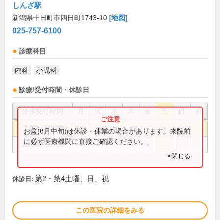
しんざ駅
新潟県十日町市四日町1743-10
[地図]
025-757-6100
診療科目
内科
小児科
診療/受付時間・休診日
外来受付時間
月
火
水
木
金
土
日
祝
9:00～12:30
●
●
●
●
●
●
お盆(8月中旬)は休診・休業の場合があります。来院前
に必ず医療機関に直接ご確認ください。
15:00～17:30
●
●
●
●
×閉じる
第2・第4土曜、日、祝
休診日:
この医院の詳細をみる