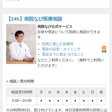
【24h】
病院なび医療相談
病院なび公式サービス
症状や受診について医師に相談ができま
す。
症状に適した診療科
受診の目安・タイミング
受診までに気をつけること
などにご利用ください。（無料でご利用い
ただけます）
相談／受付時間
相談受付時間
月
火
水
木
金
土
日
祝
0:00～24:00
●
●
●
●
●
●
●
●
※24時間365日、受け付けています。休日深夜時間帯の回答には