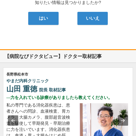
知りたい情報は見つかりましたか?
はい
いいえ
【病院なびドクタビュー】ドクター取材記事
長野県松本市
やまだ内科クリニック
山田 重徳
院長
取材記事
力を入れている診療がありましたら教えてください。
私の専門である消化器疾患は、患
者さんへの問診、血液検査、胃カ
メラ、大腸カメラ、腹部超音波検
査を駆使して早期発見・早期治療
に力を注いでいます。消化器疾患
は、食道・胃・大腸をはじめ肝