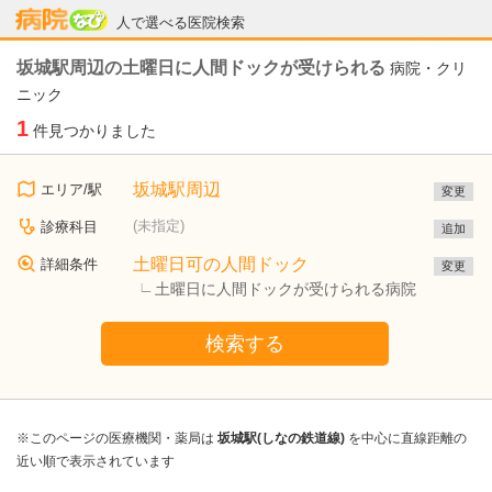
病院なび
人で選べる医院検索
坂城駅周辺の土曜日に人間ドックが受けられる
病院・クリ
ニック
1
件見つかりました
坂城駅周辺
エリア/駅
変更
(未指定)
診療科目
追加
土曜日可の人間ドック
詳細条件
変更
土曜日に人間ドックが受けられる病院
検索する
※このページの医療機関・薬局は
坂城駅(しなの鉄道線)
を中心に直線距離の
近い順で表示されています