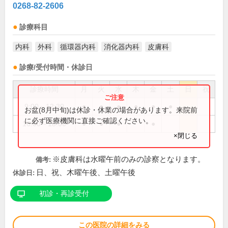
0268-82-2606
診療科目
内科
外科
循環器内科
消化器内科
皮膚科
診療/受付時間・休診日
診療時間
月
火
水
木
金
土
日
祝
9:00～12:30
●
●
●
●
●
●
お盆(8月中旬)は休診・休業の場合があります。来院前
に必ず医療機関に直接ご確認ください。
16:00～18:00
●
●
●
●
×閉じる
※皮膚科は水曜午前のみの診察となります。
備考:
日、祝、木曜午後、土曜午後
休診日:
初診・再診受付
この医院の詳細をみる