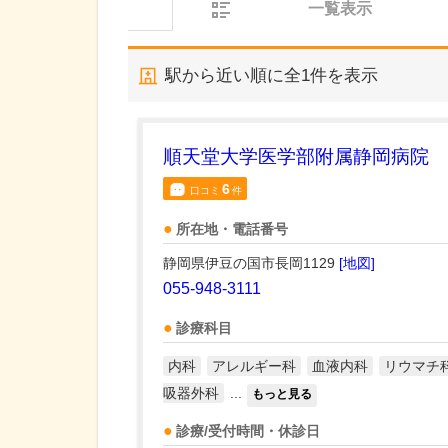
一覧表示
駅から近い順に全
1
件を表示
順天堂大学医学部附属静岡病院
6
口コミ
件
所在地・電話番号
静岡県伊豆の国市長岡1129
[地図]
055-948-3111
診療科目
内科
アレルギー科
血液内科
リウマチ
吸器外科
...
もっと見る
診療/受付時間・休診日