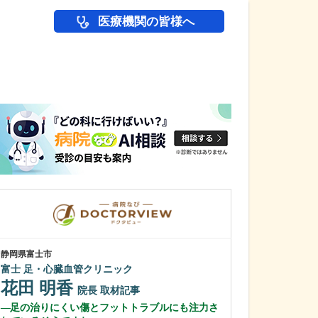
医療機関の皆様へ
医師(ドクター)の
静岡県富士市
東京都武蔵野市
富士 足・心臓血管クリニック
三鷹通り中町ク
花田 明香
吉﨑 智也
院長
取材記事
足の治りにくい傷とフットトラブルにも注力さ
診療に際して、