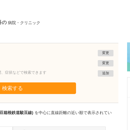
科の
病院・クリニック
変更
変更
門、症状などで検索できます
追加
検索する
静岡県静岡市葵区
ひびのクリニック
伊豆箱根鉄道駿豆線)
を中心に直線距離の近い順で表示されてい
日比野 正幸
院長
取材記事
幅広い診療に対応されている中でも、特に力を