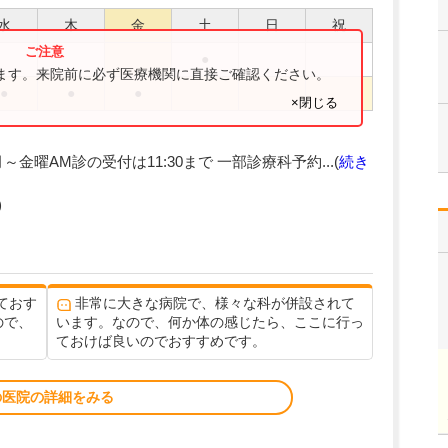
水
木
金
土
日
祝
●
ります。来院前に必ず医療機関に直接ご確認ください。
●
●
●
×閉じる
:30 月～金曜AM診の受付は11:30まで 一部診療科予約...(
続き
)
ておす
非常に大きな病院で、様々な科が併設されて
ので、
います。なので、何か体の感じたら、ここに行っ
ておけば良いのでおすすめです。
の医院の詳細をみる