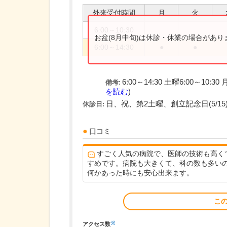
外来受付時間
月
火
6:00～10:30
お盆(8月中旬)は休診・休業の場合があ
6:00～14:30
●
●
6:00～14:30 土曜6:00～10
備考:
を読む
)
日、祝、第2土曜、創立記念日(5/15
休診日:
口コミ
すごく人気の病院で、医師の技術も高く
すめです。病院も大きくて、科の数も多い
何かあった時にも安心出来ます。
こ
※
アクセス数