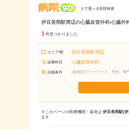
病院なび
人で選べる医院検索
伊豆長岡駅周辺の心臓血管外科/心臓外
1
件見つかりました
伊豆長岡駅周辺
エリア/駅
心臓血管外科
診療科目
(未指定)フリーワード、予約、専
詳細条件
※このページの医療機関・薬局は
伊豆長岡駅(
ます