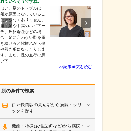
れているそうですね。
っしゃいますか?
はい。足のトラブルは、
予防医療と心血
靴が原因となっているこ
患者さんのケア
とが少なくありません。
たいと考えてい
扁平足や甲高のハイアー
環器疾患の多く
チ、外反母趾などの場
圧、糖尿病、脂
合、足に合わない靴を履
などの生活習慣
き続けると靴擦れから傷
で動脈硬化が進
や巻き爪になったりしま
梗塞や心不全を
す。また、足の血行の悪
します。診療で
い下…
習…
>>記事全文を読む
別の条件で検索
伊豆長岡駅の周辺駅から病院・クリニ
ックを探す
機能・特徴(女性医師など)から病院・