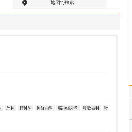
入れている分野があれば教えてください。
地図で検索
勤務医時代、がんで苦し
む多くの患者さんと向き
合ってきた経験から、が
んをはじめとする重篤な
疾患をできるだけ早期に
発見し、適切な治療につ
なげることに特に力を入
れています。例えば「他
院で過敏性腸炎と診断さ
れ…
>>記事全文を読む
科
外科
精神科
神経内科
脳神経外科
呼吸器科
呼