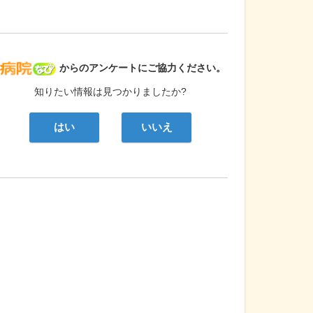
病院なび
からのアンケートにご協力ください。
知りたい情報は見つかりましたか?
はい
いいえ