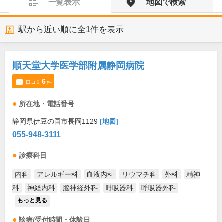
一覧表示
地図で検索
駅から近い順に全
1
件を表示
順天堂大学医学部附属静岡病院
6
口コミ
件
所在地・電話番号
静岡県伊豆の国市長岡1129
[地図]
055-948-3111
診療科目
内科
アレルギー科
血液内科
リウマチ科
外科
精神
科
神経内科
脳神経外科
呼吸器科
呼吸器外科
...
もっと見る
診療/受付時間・休診日