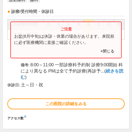
診療/受付時間・休診日
外来受付時間
月
火
水
木
金
土
日
祝
8:00～11:00
●
●
●
●
●
お盆(8月中旬)は休診・休業の場合があります。来院前
に必ず医療機関に直接ご確認ください。
×閉じる
8:00～11:00 一部診療科予約制 診療9:00開始 科
備考:
により異なる PMは全て予約診療(再診予...(
続きを読
む
)
土～日・祝
休診日:
この医院の詳細をみる
※
アクセス数