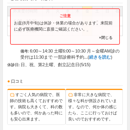
外来受付時間
月
火
水
木
金
土
日
祝
6:00～10:30
●
お盆(8月中旬)は休診・休業の場合があります。来院前
に必ず医療機関に直接ご確認ください。
6:00～14:30
●
●
●
●
●
×閉じる
6:00～14:30 土曜6:00～10:30 月～金曜AM診の
備考:
受付は11:30まで 一部診療科予約...(
続きを読む
)
日、祝、第2土曜、創立記念日(5/15)
休診日:
口コミ
すごく人気の病院で、医
非常に大きな病院で、
師の技術も高くておすすめで
様々な科が併設されていま
す。病院も大きくて、科の数
す。なので、何か体の感じ
も多いので、何かあった時に
たら、ここに行っておけば
も安心出来ます。
良いのでおすすめです。