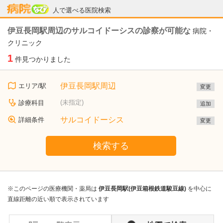
病院なび
人で選べる医院検索
伊豆長岡駅周辺のサルコイドーシスの診察が可能な
病院・
クリニック
1
件見つかりました
伊豆長岡駅周辺
エリア/駅
変更
(未指定)
診療科目
追加
サルコイドーシス
詳細条件
変更
検索する
※このページの医療機関・薬局は
伊豆長岡駅(伊豆箱根鉄道駿豆線)
を中心に
直線距離の近い順で表示されています