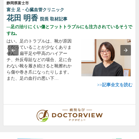
静岡県富士市
富士 足・心臓血管クリニック
花田 明香
院長
取材記事
足の治りにくい傷とフットトラブルにも注力されているそうで
すね。
はい。足のトラブルは、靴が原因
となっていることが少なくありま
せん。扁平足や甲高のハイアー
チ、外反母趾などの場合、足に合
わない靴を履き続けると靴擦れか
ら傷や巻き爪になったりします。
また、足の血行の悪い下…
>>記事全文を読む