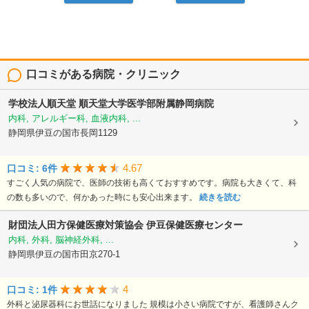
口コミがある病院・クリニック
学校法人順天堂
順天堂大学医学部附属静岡病院
内科, アレルギー科, 血液内科, ...
静岡県伊豆の国市長岡1129
4.67
口コミ: 6件
すごく人気の病院で、医師の技術も高くておすすめです。病院も大きくて、科
の数も多いので、何かあった時にも安心出来ます。
続きを読む
財団法人田方保健医療対策協会
伊豆保健医療センター
内科, 外科, 脳神経外科, ...
静岡県伊豆の国市田京270-1
4
口コミ: 1件
外科と泌尿器科にお世話になりました 規模は小さい病院ですが、看護師さんク