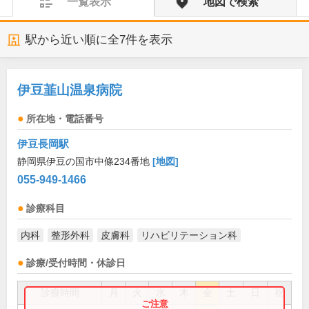
一覧表示
地図で検索
駅から近い順に全
7
件を表示
伊豆韮山温泉病院
所在地・電話番号
伊豆長岡駅
静岡県伊豆の国市中條234番地
[地図]
055-949-1466
診療科目
内科
整形外科
皮膚科
リハビリテーション科
診療/受付時間・休診日
診療時間
月
火
水
木
金
土
日
祝