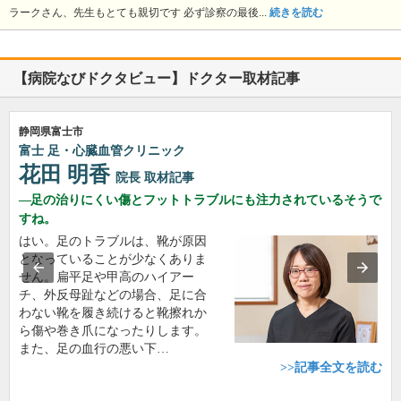
ラークさん、先生もとても親切です 必ず診察の最後...
続きを読む
【病院なびドクタビュー】ドクター取材記事
静岡県富士市
富士 足・心臓血管クリニック
花田 明香
院長
取材記事
足の治りにくい傷とフットトラブルにも注力されているそうで
すね。
はい。足のトラブルは、靴が原因
となっていることが少なくありま
せん。扁平足や甲高のハイアー
チ、外反母趾などの場合、足に合
わない靴を履き続けると靴擦れか
ら傷や巻き爪になったりします。
また、足の血行の悪い下…
>>記事全文を読む