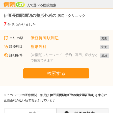
病院なび
人で選べる医院検索
伊豆長岡駅周辺の整形外科の
病院・クリニック
7
件見つかりました
伊豆長岡駅周辺
エリア/駅
変更
整形外科
診療科目
変更
(未指定)フリーワード、予約、専門、症状など
詳細条件
追加
で検索できます
検索する
※このページの医療機関・薬局は
伊豆長岡駅(伊豆箱根鉄道駿豆線)
を中心に
直線距離の近い順で表示されています