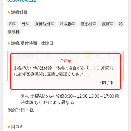
0558-76-0111
診療科目
内科
外科
脳神経外科
呼吸器科
整形外科
皮膚科
泌
尿器科
診療/受付時間・休診日
外来受付時間
月
火
水
木
金
土
日
祝
7:30～11:00
●
●
●
●
●
●
お盆(8月中旬)は休診・休業の場合があります。来院前
に必ず医療機関に直接ご確認ください。
13:00～16:00
●
●
●
●
●
×閉じる
土曜AMのみ 診療8:30～12:00 13:00～17:00 臨
備考:
時休診あり 科により異なる
日・祝
休診日:
口コミ