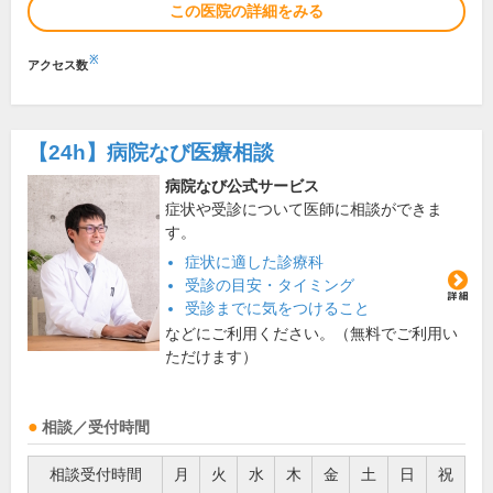
この医院の詳細をみる
※
アクセス数
【24h】
病院なび医療相談
病院なび公式サービス
症状や受診について医師に相談ができま
す。
症状に適した診療科
受診の目安・タイミング
受診までに気をつけること
などにご利用ください。（無料でご利用い
ただけます）
相談／受付時間
相談受付時間
月
火
水
木
金
土
日
祝