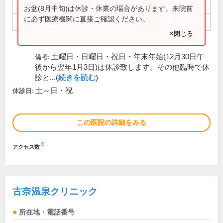
9:00～12:00
●
●
●
●
●
お盆(8月中旬)は休診・休業の場合があります。来院前
に必ず医療機関に直接ご確認ください。
14:00～18:00
●
●
●
●
×閉じる
土曜日・日曜日・祝日・年末年始(12月30日午
備考:
後から翌年1月3日)は休診致します。その他臨時で休
診と...(
続きを読む
)
土～日・祝
休診日:
この医院の詳細をみる
※
アクセス数
古奈温泉クリニック
所在地・電話番号