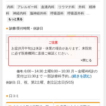
内科
アレルギー科
血液内科
リウマチ科
外科
精神
科
神経内科
脳神経外科
呼吸器科
呼吸器外科
...
もっと見る
診療/受付時間・休診日
外来受付時間
月
火
水
木
金
土
日
祝
6:00～10:30
●
お盆(8月中旬)は休診・休業の場合があります。来院前
に必ず医療機関に直接ご確認ください。
6:00～14:30
●
●
●
●
●
×閉じる
6:00～14:30 土曜6:00～10:30 月～金曜AM診の
備考:
受付は11:30まで 一部診療科予約...(
続きを読む
)
日、祝、第2土曜、創立記念日(5/15)
休診日:
口コミ