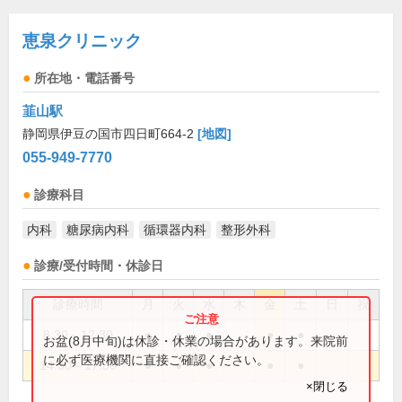
恵泉クリニック
所在地・電話番号
韮山駅
静岡県伊豆の国市四日町664-2
[地図]
055-949-7770
診療科目
内科
糖尿病内科
循環器内科
整形外科
診療/受付時間・休診日
診療時間
月
火
水
木
金
土
日
祝
8:30～12:30
●
●
●
●
●
お盆(8月中旬)は休診・休業の場合があります。来院前
に必ず医療機関に直接ご確認ください。
14:30～17:30
●
●
●
●
●
×閉じる