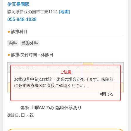
伊豆長岡駅
静岡県伊豆の国市古奈1112
[地図]
055-948-1038
診療科目
内科
整形外科
診療/受付時間・休診日
外来受付時間
月
火
水
木
金
土
日
祝
9:00～12:00
●
●
●
●
●
●
お盆(8月中旬)は休診・休業の場合があります。来院前
に必ず医療機関に直接ご確認ください。
13:30～18:00
●
●
●
●
●
×閉じる
土曜AMのみ 臨時休診あり
備考:
日・祝
休診日: