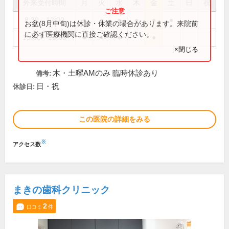
外来受付時間
月
火
水
木
金
土
日
祝
8:30～12:00
●
●
●
●
●
●
お盆(8月中旬)は休診・休業の場合があります。来院前
に必ず医療機関に直接ご確認ください。
15:00～18:30
●
●
●
●
×閉じる
木・土曜AMのみ 臨時休診あり
備考:
日・祝
休診日:
この医院の詳細をみる
※
アクセス数
まきの歯科クリニック
2
口コミ
件