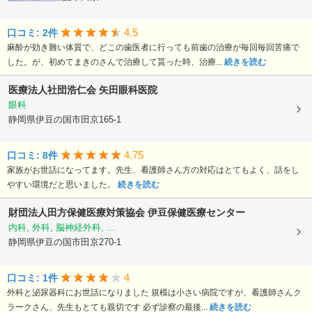
4.5
口コミ: 2件
麻酔が効き難い体質で、どこの歯医者に行っても前歯の治療が毎回毎回苦痛で
した。が、初めてまきのさんで治療して貰った時、治療...
続きを読む
医療法人社団浩仁会
矢田眼科医院
眼科
静岡県伊豆の国市田京165-1
4.75
口コミ: 8件
家族がお世話になってます。先生、看護師さん方の対応はとてもよく、話をし
やすい環境だと思いました。
続きを読む
財団法人田方保健医療対策協会
伊豆保健医療センター
内科, 外科, 脳神経外科, ...
静岡県伊豆の国市田京270-1
4
口コミ: 1件
外科と泌尿器科にお世話になりました 規模は小さい病院ですが、看護師さんク
ラークさん、先生もとても親切です 必ず診察の最後...
続きを読む