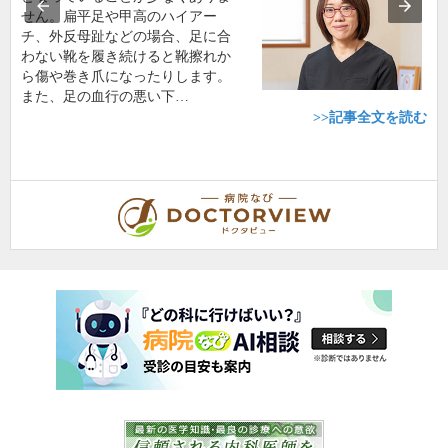
せん。扁平足や甲高のハイアー
チ、外反母趾などの場合、足に合
わない靴を履き続けると靴擦れか
ら傷や巻き爪になったりします。
また、足の血行の悪い下…
>>記事全文を読む