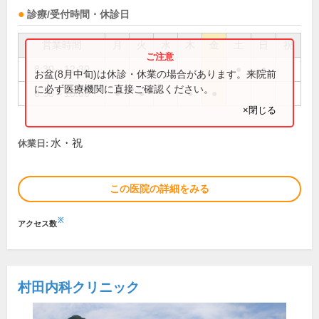
診療/受付時間・休診日
営業時間
月
火
水
木
金
土
日
祝
8:30～12:30
●
●
お盆(8月中旬)は休診・休業の場合があります。来院前
に必ず医療機関に直接ご確認ください。
8:30～18:00
●
●
●
●
×閉じる
水・祝
休業日:
この医院の詳細をみる
※
アクセス数
村田内科クリニック