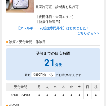
登園許可証・診断書も発行可
【夜間休日・全国エリア】
【健康保険適用】
【アレルギー・花粉症専門外来】はじめました！
こちらから＞＞
診療／受付時間・休診日
受診までの目安時間
21
分後
9
21
時
分ごろ
最短
にお呼びいたします
受付時間
月
火
水
木
金
土
日
祝
0:00～24:00
●
●
●
●
●
●
●
●
その他