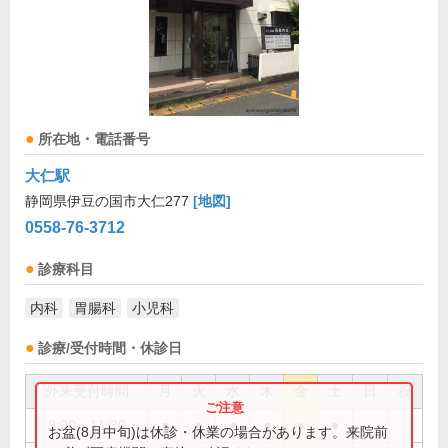
所在地・電話番号
大仁駅
静岡県伊豆の国市大仁277
[地図]
0558-76-3712
診療科目
内科
胃腸科
小児科
診療/受付時間・休診日
外来受付時間
月
火
水
木
金
土
日
祝
9:00～11:30
●
●
●
●
●
●
お盆(8月中旬)は休診・休業の場合があります。来院前