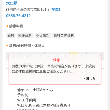
大仁駅
静岡県伊豆の国市吉田151-7
[地図]
0558-76-4212
診療科目
歯科
矯正歯科
小児歯科
歯科口腔外科
診療/受付時間・休診日
外来受付時間
月
火
水
木
金
土
日
祝
8:30～12:00
●
●
●
●
●
●
お盆(8月中旬)は休診・休業の場合があります。来院前
に必ず医療機関に直接ご確認ください。
13:30～18:30
●
●
●
●
×閉じる
木・土曜AMのみ
備考:
予約制
WEB予約可
祝日がある週は木曜PM診療あり