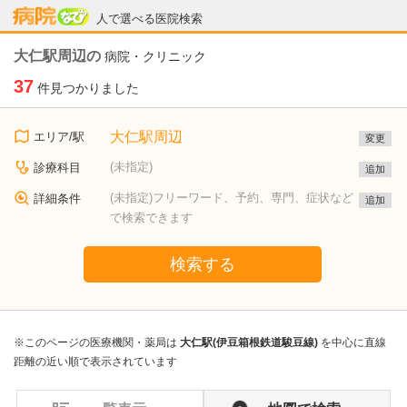
病院なび
人で選べる医院検索
大仁駅周辺の
病院・クリニック
37
件見つかりました
大仁駅周辺
エリア/駅
変更
(未指定)
診療科目
追加
(未指定)フリーワード、予約、専門、症状など
詳細条件
追加
で検索できます
検索する
※このページの医療機関・薬局は
大仁駅(伊豆箱根鉄道駿豆線)
を中心に直線
距離の近い順で表示されています