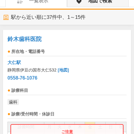
一覧表示
地図で検索
駅から近い順に
37
件中、
1～15件
鈴木歯科医院
所在地・電話番号
大仁駅
静岡県伊豆の国市大仁532
[地図]
0558-76-1076
診療科目
歯科
診療/受付時間・休診日
診療時間
月
火
水
木
金
土
日
祝