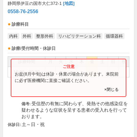
静岡県伊豆の国市大仁372-1
[地図]
0558-76-2556
診療科目
内科
外科
整形外科
リハビリテーション科
循環器科
診療/受付時間・休診日
診療時間
月
火
水
木
金
土
日
祝
16:00～20:30
●
●
●
●
●
お盆(8月中旬)は休診・休業の場合があります。来院前
に必ず医療機関に直接ご確認ください。
×閉じる
受信歴の有無に関わらず、発熱その他感染症を
備考:
疑わせるような症状を呈する患者の受入れを行って
おります。
土～日・祝
休診日: