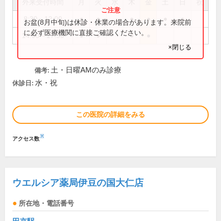
外来受付時間
月
火
水
木
金
土
日
祝
8:30～12:00
●
●
●
●
●
●
お盆(8月中旬)は休診・休業の場合があります。来院前
に必ず医療機関に直接ご確認ください。
14:00～17:30
●
●
●
●
×閉じる
土・日曜AMのみ診療
備考:
水・祝
休診日:
この医院の詳細をみる
※
アクセス数
ウエルシア薬局伊豆の国大仁店
所在地・電話番号