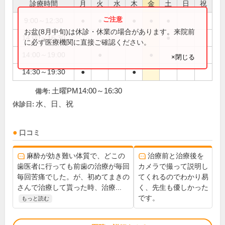
診療時間
月
火
水
木
金
土
日
祝
9:00～12:30
●
●
●
●
●
お盆(8月中旬)は休診・休業の場合があります。来院前
14:00～16:30
●
に必ず医療機関に直接ご確認ください。
14:00～19:00
●
●
×閉じる
14:30～19:30
●
●
土曜PM14:00～16:30
備考:
水、日、祝
休診日:
口コミ
麻酔が効き難い体質で、どこの
治療前と治療後を
歯医者に行っても前歯の治療が毎回
カメラで撮って説明し
毎回苦痛でした。が、初めてまきの
てくれるのでわかり易
さんで治療して貰った時、治療...
く、先生も優しかった
です。
もっと読む