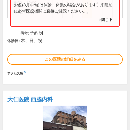
8:00～12:00
●
●
●
●
●
お盆(8月中旬)は休診・休業の場合があります。来院前
に必ず医療機関に直接ご確認ください。
15:00～19:00
●
●
×閉じる
予約制
備考:
木、日、祝
休診日:
この医院の詳細をみる
※
アクセス数
大仁医院 西脇内科