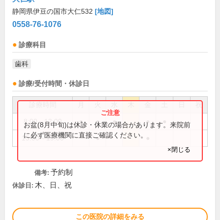
静岡県伊豆の国市大仁532
[地図]
0558-76-1076
診療科目
歯科
診療/受付時間・休診日
診療時間
月
火
水
木
金
土
日
祝
8:00～12:00
●
●
●
●
●
お盆(8月中旬)は休診・休業の場合があります。来院前
に必ず医療機関に直接ご確認ください。
15:00～19:00
●
●
×閉じる
予約制
備考:
木、日、祝
休診日:
この医院の詳細をみる