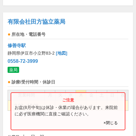
有限会社田方協立薬局
所在地・電話番号
修善寺駅
静岡県伊豆市小立野83-2
[地図]
0558-72-3999
薬局
診療/受付時間・休診日
営業時間
月
火
水
木
金
土
日
祝
9:00～18:00
●
●
●
●
●
お盆(8月中旬)は休診・休業の場合があります。来院前
に必ず医療機関に直接ご確認ください。
×閉じる