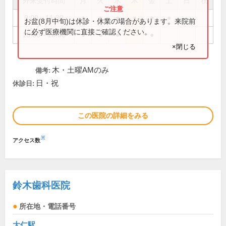
外来受付時間
月
火
水
木
金
土
日
祝
9:00～11:30
●
●
●
●
●
●
お盆(8月中旬)は休診・休業の場合があります。来院前
に必ず医療機関に直接ご確認ください。
15:00～18:00
●
●
●
●
×閉じる
木・土曜AMのみ
備考:
日・祝
休診日:
この医院の詳細をみる
※
アクセス数
鈴木歯科医院
所在地・電話番号
大仁駅