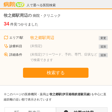
病院なび
人で選べる医院検索
牧之郷駅周辺の
病院・クリニック
34
件見つかりました
牧之郷駅周辺
エリア/駅
変更
(未指定)
診療科目
追加
(未指定)フリーワード、予約、専門、症状など
詳細条件
追加
で検索できます
検索する
※このページの医療機関・薬局は
牧之郷駅(伊豆箱根鉄道駿豆線)
を中心に直
線距離の近い順で表示されています