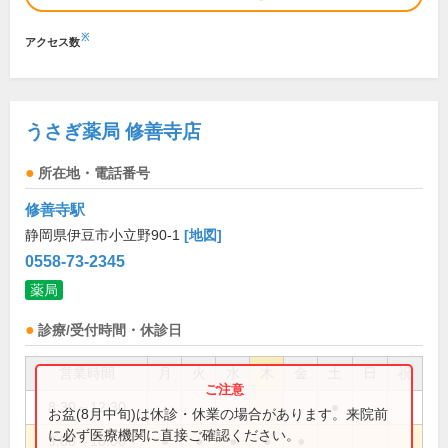
※
アクセス数
うさぎ薬局 修善寺店
所在地・電話番号
修善寺駅
静岡県伊豆市小立野90-1
[地図]
0558-73-2345
薬局
診療/受付時間・休診日
営業時間
月
火
水
木
金
土
日
祝
8:30～12:30
●
お盆(8月中旬)は休診・休業の場合があります。来院前
に必ず医療機関に直接ご確認ください。
9:00～18:00
●
●
●
●
●