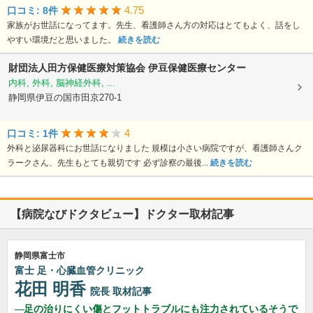
4.75
口コミ: 8件
家族がお世話になってます。先生、看護師さん方の対応はとてもよく、話をし
やすい環境だと思いました。
続きを読む
財団法人田方保健医療対策協会
伊豆保健医療センター
内科, 外科, 脳神経外科, ...
静岡県伊豆の国市田京270-1
4
口コミ: 1件
外科と泌尿器科にお世話になりました 規模は小さい病院ですが、看護師さんク
ラークさん、先生もとても親切です 必ず診察の最後...
続きを読む
【病院なびドクタビュー】ドクター取材記事
静岡県富士市
富士 足・心臓血管クリニック
花田 明香
院長
取材記事
足の治りにくい傷とフットトラブルにも注力されているそうで