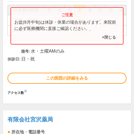
外来受付時間
月
火
水
木
金
土
日
祝
9:00～12:00
●
●
●
●
●
●
お盆(8月中旬)は休診・休業の場合があります。来院前
に必ず医療機関に直接ご確認ください。
14:30～17:30
●
●
●
●
×閉じる
水・土曜AMのみ
備考:
日・祝
休診日:
この医院の詳細をみる
※
アクセス数
有限会社宮沢薬局
所在地・電話番号