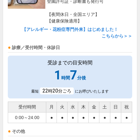
登園許可証・診断書も発行可
【夜間休日・全国エリア】
【健康保険適用】
【アレルギー・花粉症専門外来】はじめました！
こちらから＞＞
診療／受付時間・休診日
受診までの目安時間
1
7
時間
分後
22
20
時
分ごろ
最短
にお呼びいたします
受付時間
月
火
水
木
金
土
日
祝
0:00～24:00
●
●
●
●
●
●
●
●
その他