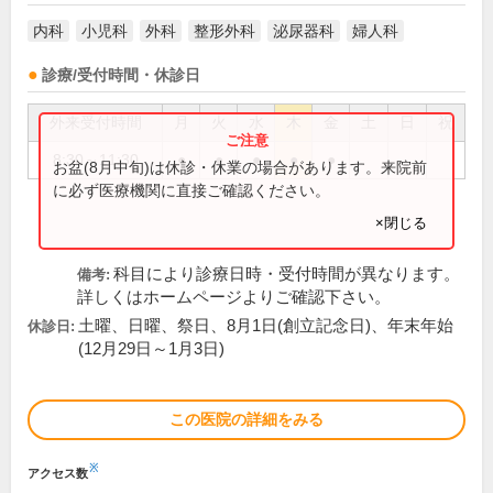
内科
小児科
外科
整形外科
泌尿器科
婦人科
診療/受付時間・休診日
外来受付時間
月
火
水
木
金
土
日
祝
8:30～11:30
●
●
●
●
●
お盆(8月中旬)は休診・休業の場合があります。来院前
に必ず医療機関に直接ご確認ください。
×閉じる
科目により診療日時・受付時間が異なります。
備考:
詳しくはホームページよりご確認下さい。
土曜、日曜、祭日、8月1日(創立記念日)、年末年始
休診日:
(12月29日～1月3日)
この医院の詳細をみる
※
アクセス数