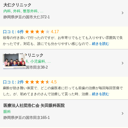
大仁クリニック
内科, 外科, 整形外科, ...
静岡県伊豆の国市大仁372-1
4.17
口コミ: 6件
祖母の付き添いで行ったのですが、お年寄りでもとても入りやすい雰囲気で良
かったです。対応も、誰にでも分かりやすい感じなので...
続きを読む
まきの歯科クリニック
歯科, 矯正歯科, 小児歯科, ...
静岡県伊豆の国市田京38-2
4.5
口コミ: 2件
麻酔が効き難い体質で、どこの歯医者に行っても前歯の治療が毎回毎回苦痛で
した。が、初めてまきのさんで治療して貰った時、治療...
続きを読む
医療法人社団浩仁会
矢田眼科医院
眼科
静岡県伊豆の国市田京165-1