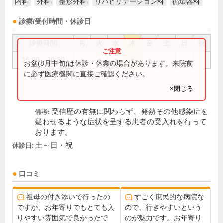
内科
外科
整形外科
リハビリテーション科
循環器科
診療/受付時間・休診日
診療時間
月
火
水
木
金
土
日
祝
16:00～20:30
●
●
●
●
●
お盆(8月中旬)は休診・休業の場合があります。来院前
に必ず医療機関に直接ご確認ください。
×閉じる
受信歴の有無に関わらず、発熱その他感染症を
備考:
疑わせるような症状を呈する患者の受入れを行って
おります。
土～日・祝
休診日:
口コミ
祖母の付き添いで行ったの
すごく庶民的な病院な
ですが、お年寄りでもとても入
ので、行きやすいという
りやすい雰囲気で良かったで
のが魅力です。お年寄り