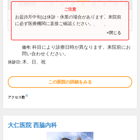
診療時間
月
火
水
木
金
土
日
祝
9:00～12:00
●
●
●
●
●
お盆(8月中旬)は休診・休業の場合があります。来院前
に必ず医療機関に直接ご確認ください。
14:30～17:00
●
●
●
●
●
×閉じる
科目により診療日時が異なります。来院前にお
備考:
問い合わせください。
木、日、祝
休診日:
この医院の詳細をみる
※
アクセス数
大仁医院 西脇内科