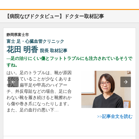
【病院なびドクタビュー】ドクター取材記事
静岡県富士市
富士 足・心臓血管クリニック
花田 明香
院長
取材記事
足の治りにくい傷とフットトラブルにも注力されているそうで
すね。
はい。足のトラブルは、靴が原因
となっていることが少なくありま
せん。扁平足や甲高のハイアー
チ、外反母趾などの場合、足に合
わない靴を履き続けると靴擦れか
ら傷や巻き爪になったりします。
また、足の血行の悪い下…
>>記事全文を読む