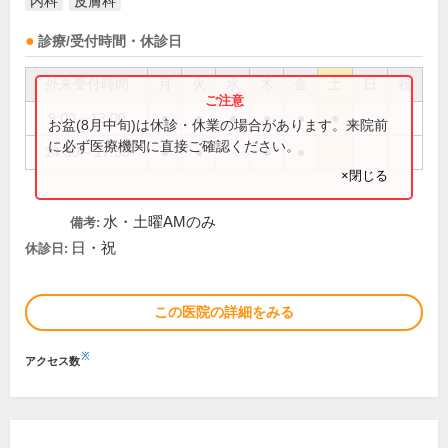
内科
皮膚科
診療/受付時間・休診日
外来受付時間
月
火
水
木
金
土
日
祝
9:00～12:00
●
●
●
●
●
●
お盆(8月中旬)は休診・休業の場合があります。来院前
に必ず医療機関に直接ご確認ください。
14:30～17:30
●
●
●
●
×閉じる
水・土曜AMのみ
備考:
日・祝
休診日:
この医院の詳細をみる
※
アクセス数