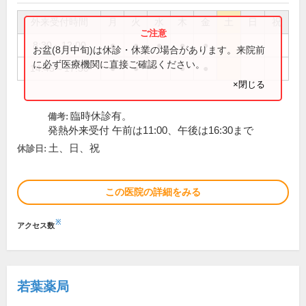
外来受付時間
月
火
水
木
金
土
日
祝
8:30～12:00
●
●
●
●
●
お盆(8月中旬)は休診・休業の場合があります。来院前
に必ず医療機関に直接ご確認ください。
14:45～17:30
●
●
●
●
×閉じる
臨時休診有。
備考:
発熱外来受付 午前は11:00、午後は16:30まで
土、日、祝
休診日:
この医院の詳細をみる
※
アクセス数
若葉薬局