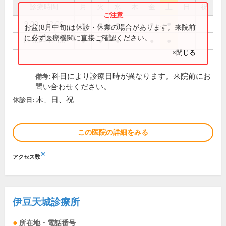
診療時間
月
火
水
木
金
土
日
祝
9:00～12:00
●
●
●
●
●
お盆(8月中旬)は休診・休業の場合があります。来院前
に必ず医療機関に直接ご確認ください。
14:30～17:00
●
●
●
●
●
×閉じる
科目により診療日時が異なります。来院前にお
備考:
問い合わせください。
木、日、祝
休診日:
この医院の詳細をみる
※
アクセス数
伊豆天城診療所
所在地・電話番号