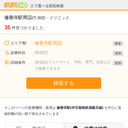
病院なび
人で選べる医院検索
修善寺駅周辺の
病院・クリニック
35
件見つかりました
修善寺駅周辺
エリア/駅
変更
(未指定)
診療科目
追加
(未指定)フリーワード、予約、専門、症状など
詳細条件
追加
で検索できます
検索する
※このページの医療機関・薬局は
修善寺駅(伊豆箱根鉄道駿豆線)
を中心に直
線距離の近い順で表示されています