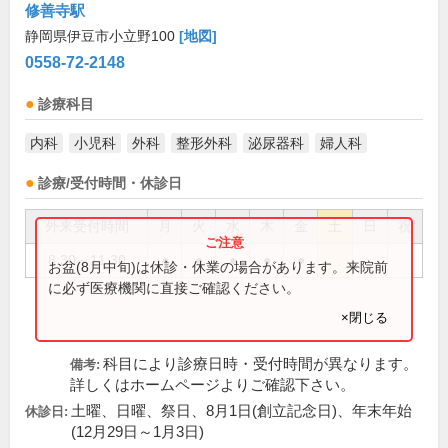
修善寺駅
静岡県伊豆市小立野100
[地図]
0558-72-2148
診療科目
内科
小児科
外科
整形外科
泌尿器科
婦人科
診療/受付時間・休診日
外来受付時間
月
火
水
木
金
土
日
祝
8:30～11:30
●
●
●
●
●
お盆(8月中旬)は休診・休業の場合があります。来院前
に必ず医療機関に直接ご確認ください。
×閉じる
科目により診療日時・受付時間が異なります。
備考:
詳しくはホームページよりご確認下さい。
土曜、日曜、祭日、8月1日(創立記念日)、年末年始
休診日:
(12月29日～1月3日)