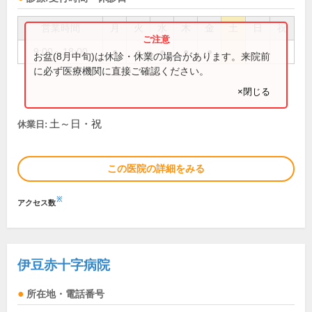
営業時間
月
火
水
木
金
土
日
祝
9:00～18:00
●
●
●
●
●
お盆(8月中旬)は休診・休業の場合があります。来院前
に必ず医療機関に直接ご確認ください。
×閉じる
土～日・祝
休業日:
この医院の詳細をみる
※
アクセス数
伊豆赤十字病院
所在地・電話番号