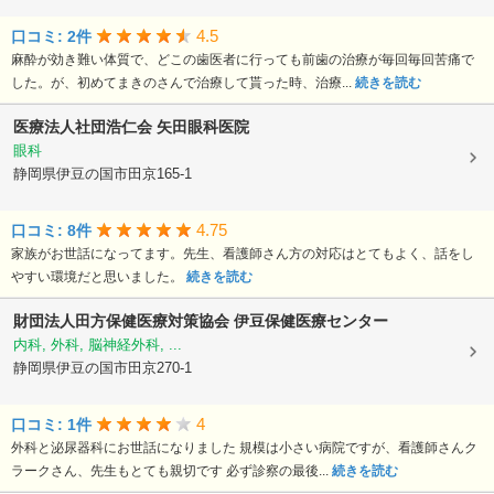
4.5
口コミ: 2件
麻酔が効き難い体質で、どこの歯医者に行っても前歯の治療が毎回毎回苦痛で
した。が、初めてまきのさんで治療して貰った時、治療...
続きを読む
医療法人社団浩仁会
矢田眼科医院
眼科
静岡県伊豆の国市田京165-1
4.75
口コミ: 8件
家族がお世話になってます。先生、看護師さん方の対応はとてもよく、話をし
やすい環境だと思いました。
続きを読む
財団法人田方保健医療対策協会
伊豆保健医療センター
内科, 外科, 脳神経外科, ...
静岡県伊豆の国市田京270-1
4
口コミ: 1件
外科と泌尿器科にお世話になりました 規模は小さい病院ですが、看護師さんク
ラークさん、先生もとても親切です 必ず診察の最後...
続きを読む