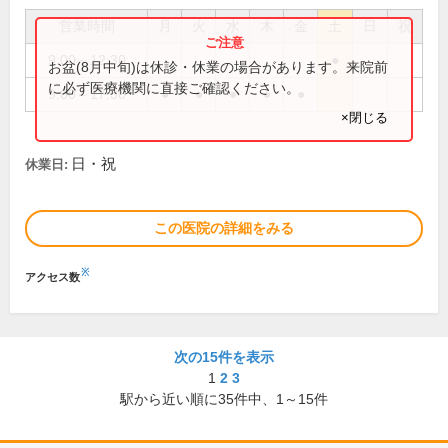
営業時間
月
火
水
木
金
土
日
祝
9:00～12:30
●
お盆(8月中旬)は休診・休業の場合があります。来院前
に必ず医療機関に直接ご確認ください。
9:00～17:30
●
●
●
●
●
×閉じる
日・祝
休業日:
この医院の詳細をみる
※
アクセス数
次の15件を表示
1
2
3
駅から近い順に
35
件中、
1～15件