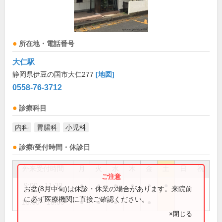
所在地・電話番号
大仁駅
静岡県伊豆の国市大仁277
[地図]
0558-76-3712
診療科目
内科
胃腸科
小児科
診療/受付時間・休診日
外来受付時間
月
火
水
木
金
土
日
祝
9:00～11:30
●
●
●
●
●
●
お盆(8月中旬)は休診・休業の場合があります。来院前
に必ず医療機関に直接ご確認ください。
15:00～18:00
●
●
●
●
×閉じる