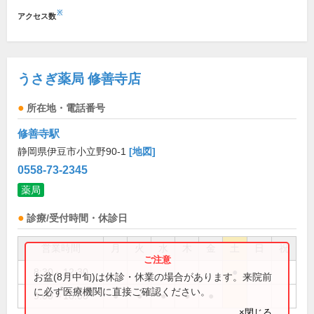
※
アクセス数
うさぎ薬局 修善寺店
所在地・電話番号
修善寺駅
静岡県伊豆市小立野90-1
[地図]
0558-73-2345
薬局
診療/受付時間・休診日
営業時間
月
火
水
木
金
土
日
祝
8:30～12:30
●
お盆(8月中旬)は休診・休業の場合があります。来院前
に必ず医療機関に直接ご確認ください。
9:00～18:00
●
●
●
●
●
×閉じる