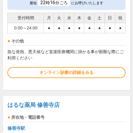
22
16
時
分ごろ
最短
にお呼びいたします
受付時間
月
火
水
木
金
土
日
祝
0:00～24:00
●
●
●
●
●
●
●
●
その他
急な発熱、悪天候など直接医療機関に掛かる事が困難な際にご
利用ください
オンライン診療の詳細をみる
はるな薬局 修善寺店
所在地・電話番号
修善寺駅