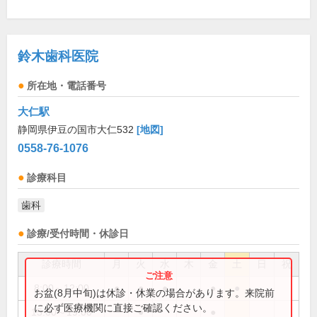
鈴木歯科医院
所在地・電話番号
大仁駅
静岡県伊豆の国市大仁532
[地図]
0558-76-1076
診療科目
歯科
診療/受付時間・休診日
診療時間
月
火
水
木
金
土
日
祝
8:00～12:00
●
●
●
●
●
お盆(8月中旬)は休診・休業の場合があります。来院前
に必ず医療機関に直接ご確認ください。
15:00～19:00
●
●