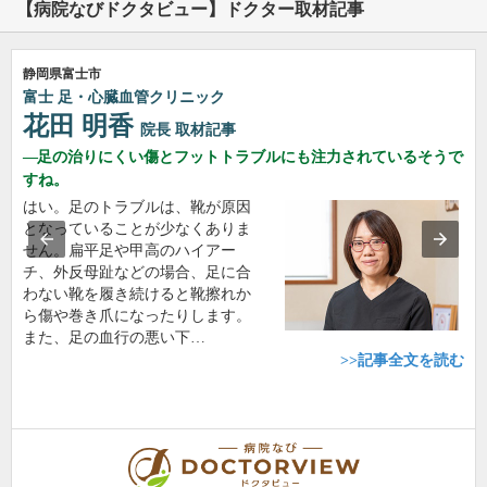
【病院なびドクタビュー】ドクター取材記事
静岡県富士市
富士 足・心臓血管クリニック
花田 明香
院長
取材記事
足の治りにくい傷とフットトラブルにも注力されているそうで
すね。
はい。足のトラブルは、靴が原因
となっていることが少なくありま
せん。扁平足や甲高のハイアー
チ、外反母趾などの場合、足に合
わない靴を履き続けると靴擦れか
ら傷や巻き爪になったりします。
また、足の血行の悪い下…
>>記事全文を読む