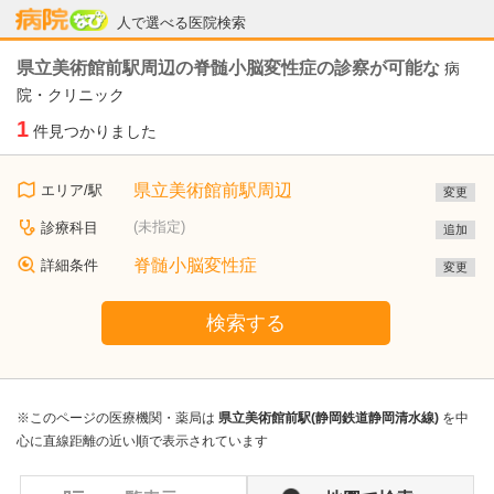
病院なび
人で選べる医院検索
県立美術館前駅周辺の脊髄小脳変性症の診察が可能な
病
院・クリニック
1
件見つかりました
県立美術館前駅周辺
エリア/駅
変更
(未指定)
診療科目
追加
脊髄小脳変性症
詳細条件
変更
検索する
※このページの医療機関・薬局は
県立美術館前駅(静岡鉄道静岡清水線)
を中
心に直線距離の近い順で表示されています