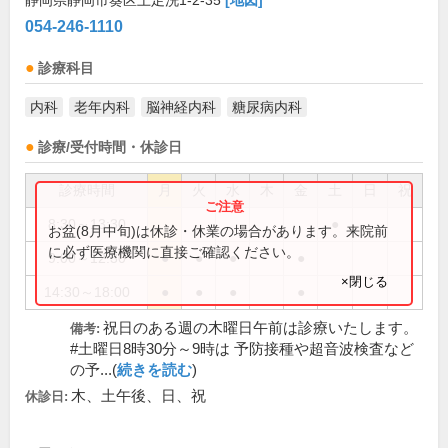
静岡県静岡市葵区上足洗1-2-35
[地図]
054-246-1110
診療科目
内科
老年内科
脳神経内科
糖尿病内科
診療/受付時間・休診日
診療時間
月
火
水
木
金
土
日
祝
8:30～13:30
●
お盆(8月中旬)は休診・休業の場合があります。来院前
に必ず医療機関に直接ご確認ください。
9:00～12:30
●
●
●
●
×閉じる
14:30～18:00
●
●
●
●
祝日のある週の木曜日午前は診療いたします。
備考:
#土曜日8時30分～9時は 予防接種や超音波検査など
の予...(
続きを読む
)
木、土午後、日、祝
休診日: