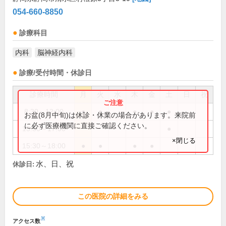
054-660-8850
診療科目
内科
脳神経内科
診療/受付時間・休診日
診療時間
月
火
水
木
金
土
日
祝
8:30～12:00
●
●
●
●
●
お盆(8月中旬)は休診・休業の場合があります。来院前
に必ず医療機関に直接ご確認ください。
15:30～17:00
●
×閉じる
15:30～18:00
●
●
●
●
水、日、祝
休診日:
この医院の詳細をみる
※
アクセス数