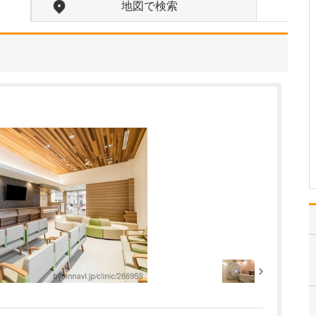
ださい。
地図で検索
ここ最近、増加傾向にあ
る「下痢」や「便秘」な
ど排便異常に悩んでいる
患者さんの診療に、特に
力を入れています。 下痢
や便秘は、誰もが経験す
るありふれた症状のため
軽く考えがちですが、そ
れらの症状の原因には、
…
>>記事全文を読む