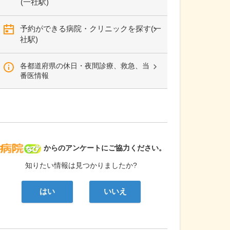
(一社駅)
予約ができる病院・クリニックを探す(一
社駅)
各都道府県の休日・夜間診療、救急、当
番医情報
病院なび
からのアンケートにご協力ください。
知りたい情報は見つかりましたか?
はい
いいえ