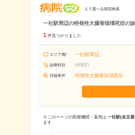
病院なび
人で選べる医院検索
一社駅周辺の特発性大腿骨頭壊死症の
1
件見つかりました
一社駅周辺
エリア/駅
(未指定)
診療科目
特発性大腿骨頭壊死症
詳細条件
※このページの医療機関・薬局は
一社駅(名古
ます