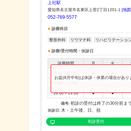
上社駅
愛知県名古屋市名東区上菅2丁目1201-1
[地図
052-769-5577
診療科目
整形外科
リウマチ科
リハビリテーショ
診療/受付時間・休診日
診療時間
月
火
9:00～12:00
●
●
お盆(8月中旬)は休診・休業の場合があ
9:00～13:00
16:00～19:00
●
●
初診の受付は終了の30分前ま
備考:
木・土午後、日、祝
休診日:
初診受付