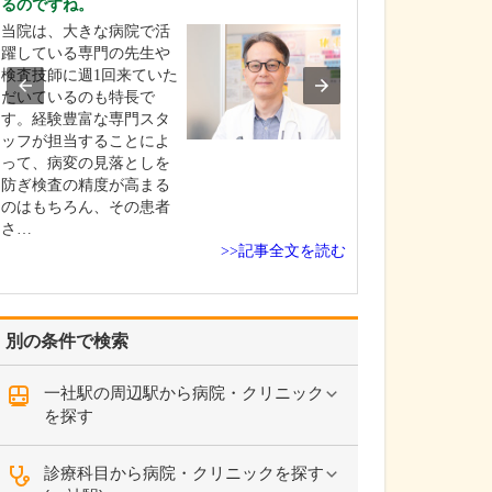
るのですね。
てください。
当院は、大きな病院で活
産科としては、
躍している専門の先生や
きた赤ちゃんが
検査技師に週1回来ていた
初の数日間を過
だいているのも特長で
として「お母さ
す。経験豊富な専門スタ
にごく普通にリ
ッフが担当することによ
して過ごせる」
って、病変の見落としを
標にしています
防ぎ検査の精度が高まる
んに対しては私
のはもちろん、その患者
フも、家族と接
さ…
の…
>>記事全文を読む
別の条件で検索
一社駅の周辺駅から病院・クリニック
を探す
診療科目から病院・クリニックを探す