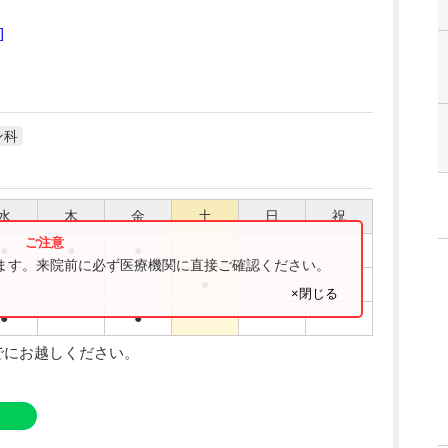
]
ン科
水
木
金
土
日
祝
●
●
●
ります。来院前に必ず医療機関に直接ご確認ください。
●
×閉じる
●
●
でにお越しください。