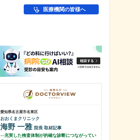
医療機関の皆様へ
医師(ドクター)の
愛知県名古屋市名東区
愛知県岡崎市
おおくまクリニック
田那村産婦人科
海野 一雅
田那村 淳
院長
取材記事
充実した検査体制が的確な診断につながってい
日々の診療にお