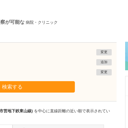
診察が可能な
病院・クリニック
変更
追加
変更
検索する
広島県広島市東区
山下内科消化器科クリニック
屋市営地下鉄東山線)
を中心に直線距離の近い順で表示されてい
山下 喜史
院長
取材記事
特に、力を入れている診療についてお聞かせく