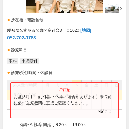
所在地・電話番号
愛知県名古屋市名東区高針台3丁目1020
[地図]
052-702-0788
診療科目
眼科
小児眼科
診療/受付時間・休診日
外来受付時間
月
火
水
木
金
土
日
祝
9:00～12:00
●
●
●
●
●
●
お盆(8月中旬)は休診・休業の場合があります。来院前
に必ず医療機関に直接ご確認ください。
15:30～18:30
●
●
●
●
×閉じる
※診察開始は9:30～、16:00～
備考: