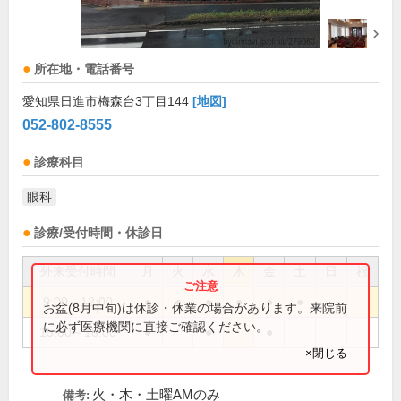
所在地・電話番号
愛知県日進市梅森台3丁目144
[地図]
052-802-8555
診療科目
眼科
診療/受付時間・休診日
外来受付時間
月
火
水
木
金
土
日
祝
9:00～12:00
●
●
●
●
●
●
お盆(8月中旬)は休診・休業の場合があります。来院前
に必ず医療機関に直接ご確認ください。
15:00～18:00
●
●
●
×閉じる
火・木・土曜AMのみ
備考: