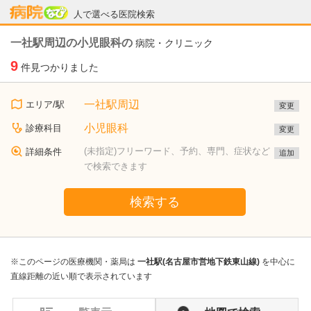
病院なび
人で選べる医院検索
一社駅周辺の小児眼科の
病院・クリニック
9
件見つかりました
一社駅周辺
エリア/駅
変更
小児眼科
診療科目
変更
(未指定)フリーワード、予約、専門、症状など
詳細条件
追加
で検索できます
検索する
※このページの医療機関・薬局は
一社駅(名古屋市営地下鉄東山線)
を中心に
直線距離の近い順で表示されています