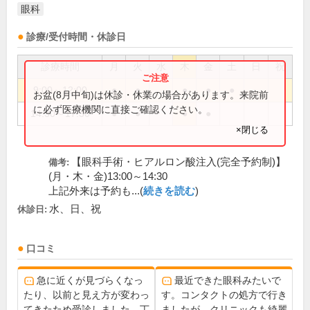
眼科
診療/受付時間・休診日
診療時間
月
火
水
木
金
土
日
祝
9:00～12:00
●
●
●
●
●
お盆(8月中旬)は休診・休業の場合があります。来院前
に必ず医療機関に直接ご確認ください。
14:30～17:30
●
●
●
●
×閉じる
【眼科手術・ヒアルロン酸注入(完全予約制)】
備考:
(月・木・金)13:00～14:30
上記外来は予約も...(
続きを読む
)
水、日、祝
休診日:
口コミ
急に近くが見づらくなっ
最近できた眼科みたいで
たり、以前と見え方が変わっ
す。コンタクトの処方で行き
てきたため受診しました。丁
ましたが、クリニックも綺麗