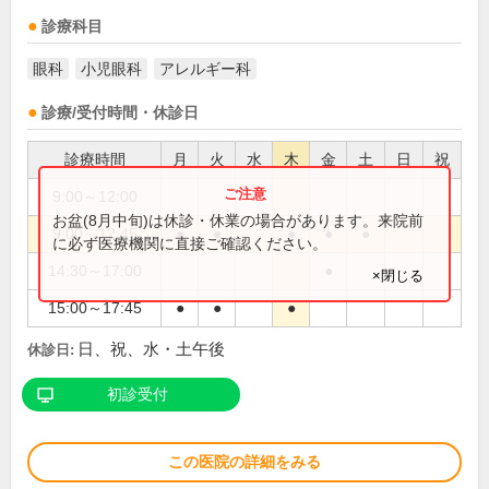
診療科目
眼科
小児眼科
アレルギー科
診療/受付時間・休診日
診療時間
月
火
水
木
金
土
日
祝
9:00～12:00
●
お盆(8月中旬)は休診・休業の場合があります。来院前
9:00～12:45
●
●
●
●
●
に必ず医療機関に直接ご確認ください。
14:30～17:00
●
×閉じる
15:00～17:45
●
●
●
日、祝、水・土午後
休診日:
初診受付
この医院の詳細をみる