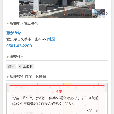
所在地・電話番号
藤が丘駅
愛知県長久手市下山46-6
[地図]
0561-63-2200
診療科目
眼科
小児眼科
診療/受付時間・休診日
診療時間
月
火
水
木
金
土
日
祝
9:00～12:00
●
●
●
●
●
お盆(8月中旬)は休診・休業の場合があります。来院前
に必ず医療機関に直接ご確認ください。
14:00～17:00
●
×閉じる
15:30～18:30
●
●
●
●