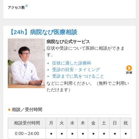
※
アクセス数
【24h】
病院なび医療相談
病院なび公式サービス
症状や受診について医師に相談ができま
す。
症状に適した診療科
受診の目安・タイミング
受診までに気をつけること
などにご利用ください。（無料でご利用い
ただけます）
相談／受付時間
相談受付時間
月
火
水
木
金
土
日
祝
0:00～24:00
●
●
●
●
●
●
●
●