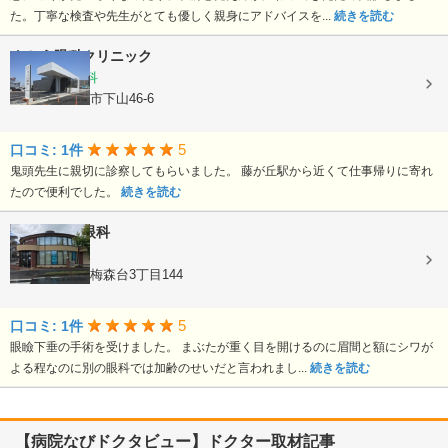
た。丁寧な検査や先生がとても優しく親身にアドバイスを...
続きを読む
きとう眼科クリニック
眼科, 小児眼科
愛知県長久手市下山46-6
5
口コミ: 1件
鬼頭先生に親切に診察してもらいました。 藤が丘駅から近くて仕事帰りに寄れ
たので便利でした。
続きを読む
梅森たかせ眼科
眼科
愛知県日進市梅森台3丁目144
5
口コミ: 1件
眼瞼下垂の手術を受けました。 まぶたが重く目を開けるのに眉間と額にシワが
よる程なのに別の眼科では加齢のせいだと言われまし...
続きを読む
【病院なびドクタビュー】ドクター取材記事