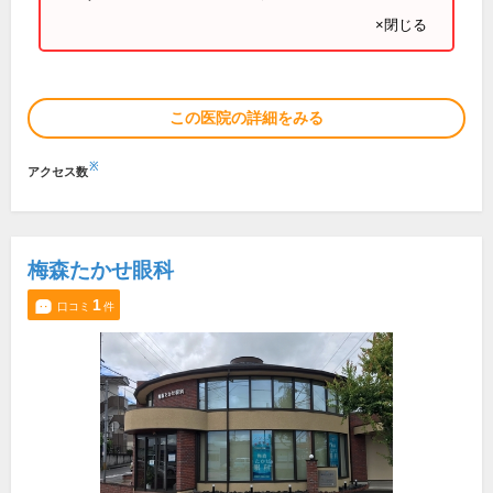
×閉じる
この医院の詳細をみる
※
アクセス数
梅森たかせ眼科
1
口コミ
件