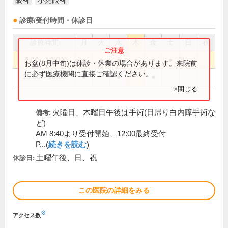
眼科
小児眼科
診療/受付時間・休診日
診療時間
月
火
水
木
金
土
日
祝
9:00～12:00
●
●
●
●
●
●
お盆(8月中旬)は休診・休業の場合があります。来院前
に必ず医療機関に直接ご確認ください。
15:00～18:00
●
●
●
×閉じる
火曜日、木曜日午後は手術(日帰り白内障手術な
備考:
ど)
AM 8:40より受付開始、12:00最終受付
P...(
続きを読む
)
土曜午後、日、祝
休診日:
この医院の詳細をみる
※
アクセス数