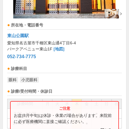
所在地・電話番号
東山公園駅
愛知県名古屋市千種区東山通4丁目6-4
パークアベニュー東山1F
[地図]
052-734-7775
診療科目
眼科
小児眼科
診療/受付時間・休診日
診療時間
月
火
水
木
金
土
日
祝
9:00～12:30
●
●
●
●
●
お盆(8月中旬)は休診・休業の場合があります。来院前
に必ず医療機関に直接ご確認ください。
14:30～17:00
●
●
●
●