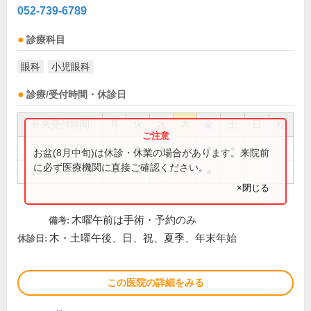
052-739-6789
診療科目
眼科
小児眼科
診療/受付時間・休診日
外来受付時間
月
火
水
木
金
土
日
祝
9:00～12:00
●
●
●
●
●
お盆(8月中旬)は休診・休業の場合があります。来院前
に必ず医療機関に直接ご確認ください。
16:00～19:00
●
●
●
●
×閉じる
木曜午前は手術・予約のみ
備考:
木・土曜午後、日、祝、夏季、年末年始
休診日:
この医院の詳細をみる