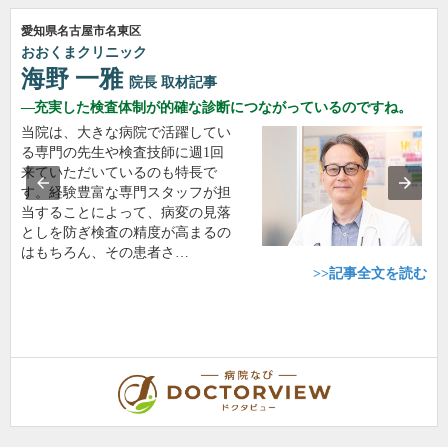
愛知県名古屋市名東区
おおくまクリニック
海野 一雅
院長
取材記事
充実した検査体制が的確な診断につながっているのですね。
当院は、大きな病院で活躍してい
る専門の先生や検査技師に週1回
来ていただいているのも特長で
す。経験豊富な専門スタッフが担
当することによって、病変の見落
としを防ぎ検査の精度が高まるの
はもちろん、その患者さ…
>>記事全文を読む