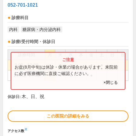
052-701-1021
診療科目
内科
糖尿病・内分泌内科
診療/受付時間・休診日
診療時間
月
火
水
木
金
土
日
祝
9:00～12:30
●
●
●
●
●
お盆(8月中旬)は休診・休業の場合があります。来院前
に必ず医療機関に直接ご確認ください。
14:30～17:30
●
●
●
●
×閉じる
木、日、祝
休診日:
この医院の詳細をみる
※
アクセス数