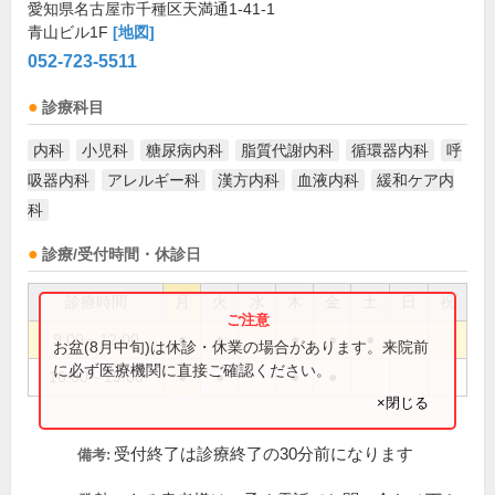
愛知県名古屋市千種区天満通1-41-1
青山ビル1F
[地図]
052-723-5511
診療科目
内科
小児科
糖尿病内科
脂質代謝内科
循環器内科
呼
吸器内科
アレルギー科
漢方内科
血液内科
緩和ケア内
科
診療/受付時間・休診日
診療時間
月
火
水
木
金
土
日
祝
9:00～12:00
●
●
●
●
●
お盆(8月中旬)は休診・休業の場合があります。来院前
に必ず医療機関に直接ご確認ください。
16:00～19:00
●
●
●
●
×閉じる
受付終了は診療終了の30分前になります
備考: