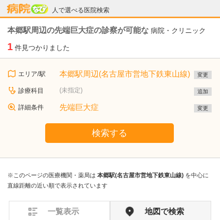
病院なび
人で選べる医院検索
本郷駅周辺の先端巨大症の診察が可能な
病院・クリニック
1
件見つかりました
本郷駅周辺(名古屋市営地下鉄東山線)
エリア/駅
変更
(未指定)
診療科目
追加
先端巨大症
詳細条件
変更
検索する
※このページの医療機関・薬局は
本郷駅(名古屋市営地下鉄東山線)
を中心に
直線距離の近い順で表示されています
一覧表示
地図で検索