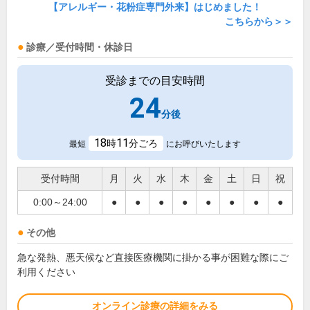
【アレルギー・花粉症専門外来】はじめました！
こちらから＞＞
診療／受付時間・休診日
受診までの目安時間
24
分後
18
11
時
分ごろ
最短
にお呼びいたします
受付時間
月
火
水
木
金
土
日
祝
0:00～24:00
●
●
●
●
●
●
●
●
その他
急な発熱、悪天候など直接医療機関に掛かる事が困難な際にご
利用ください
オンライン診療の詳細をみる