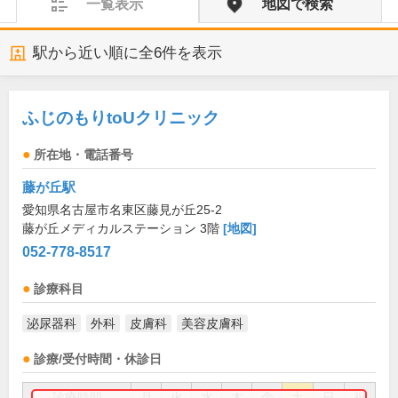
一覧表示
地図で検索
駅から近い順に全
6
件を表示
ふじのもりtoUクリニック
所在地・電話番号
藤が丘駅
愛知県名古屋市名東区藤見が丘25-2
藤が丘メディカルステーション 3階
[地図]
052-778-8517
診療科目
泌尿器科
外科
皮膚科
美容皮膚科
診療/受付時間・休診日
診療時間
月
火
水
木
金
土
日
祝