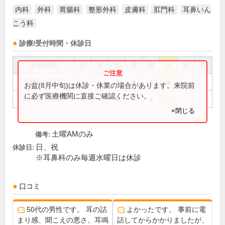
内科
外科
胃腸科
整形外科
皮膚科
肛門科
耳鼻いん
こう科
診療/受付時間・休診日
診療時間
月
火
水
木
金
土
日
祝
9:00～12:00
●
●
●
●
●
●
お盆(8月中旬)は休診・休業の場合があります。来院前
に必ず医療機関に直接ご確認ください。
16:00～19:00
●
●
●
●
●
×閉じる
土曜AMのみ
備考:
日、祝
休診日:
※耳鼻科のみ毎週水曜日は休診
口コミ
50代の男性です。 耳の詰
よかったです。 事前に電
まり感、聞こえの悪さ、耳鳴
話してからかかりましたが、