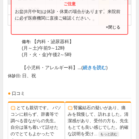
9:00～12:00
●
●
●
●
●
●
お盆(8月中旬)は休診・休業の場合があります。来院前
に必ず医療機関に直接ご確認ください。
14:00～17:00
●
●
●
×閉じる
【内科・泌尿器科】
備考:
(月～土)午前9～12時
(月・火・金)午後2～5時
【小児科・アレルギー科】...(
続きを読む
)
日、祝
休診日:
口コミ
とても親切です。 パソ
腎臓結石の疑いがあり、痛
コンに頼らず、辞書等で
みを我慢して、訪れました。清
調べる昔ながらの先生。
潔感があり、受付の方も、先生
自分は落ち着いて話せた
もとても良い感じでした。的確
のでとてもよかったで
な説明を受け...
もっと読む