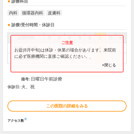
診療科目
内科
循環器内科
皮膚科
診療/受付時間・休診日
診療時間
月
火
水
木
金
土
日
祝
9:00～12:00
●
●
●
●
●
●
お盆(8月中旬)は休診・休業の場合があります。来院前
に必ず医療機関に直接ご確認ください。
15:30～18:30
●
●
●
●
×閉じる
日曜日午前診療
備考:
火、祝
休診日:
この医院の詳細をみる
※
アクセス数