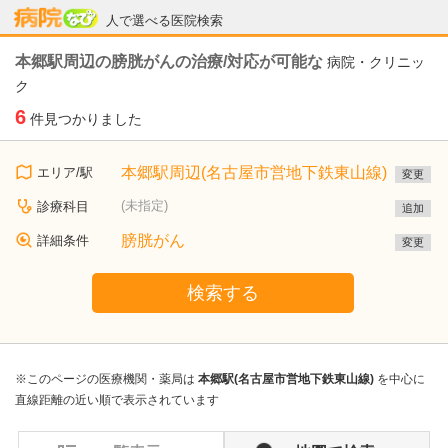
病院なび
人で選べる医院検索
本郷駅周辺の膀胱がんの治療/対応が可能な
病院・クリニッ
ク
6
件見つかりました
本郷駅周辺(名古屋市営地下鉄東山線)
エリア/駅
変更
(未指定)
診療科目
追加
膀胱がん
詳細条件
変更
検索する
※このページの医療機関・薬局は
本郷駅(名古屋市営地下鉄東山線)
を中心に
直線距離の近い順で表示されています