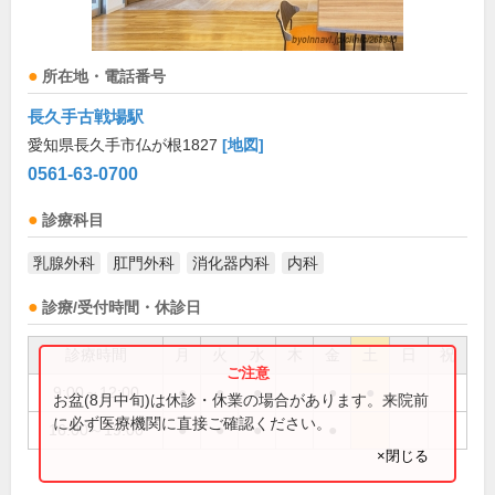
所在地・電話番号
長久手古戦場駅
愛知県長久手市仏が根1827
[地図]
0561-63-0700
診療科目
乳腺外科
肛門外科
消化器内科
内科
診療/受付時間・休診日
診療時間
月
火
水
木
金
土
日
祝
9:00～12:00
●
●
●
●
●
お盆(8月中旬)は休診・休業の場合があります。来院前
に必ず医療機関に直接ご確認ください。
16:00～19:00
●
●
●
●
×閉じる