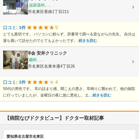
内科, 小児科, 泌尿器科, ...
愛知県名古屋市名東区香南1丁目211
5
口コミ: 3件
とても親切です。 パソコンに頼らず、辞書等で調べる昔ながらの先生。 自分は
落ち着いて話せたのでとてもよかったです。
続きを読む
医療法人 貞洋会
安井クリニック
内科, 外科, 胃腸科, ...
愛知県名古屋市名東区名東本通4丁目26
4
口コミ: 3件
50代の男性です。 耳の詰まり感、聞こえの悪さ、耳鳴りに襲われて、他の病院
に行っていましたが、金曜日の夜に急に悪化し、土...
続きを読む
【病院なびドクタビュー】ドクター取材記事
愛知県名古屋市名東区