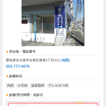
所在地・電話番号
愛知県名古屋市名東区香南1丁目211
[地図]
052-777-0078
診療科目
内科
小児科
泌尿器科
アレルギー科
診療/受付時間・休診日
診療時間
月
火
水
木
金
土
日
祝