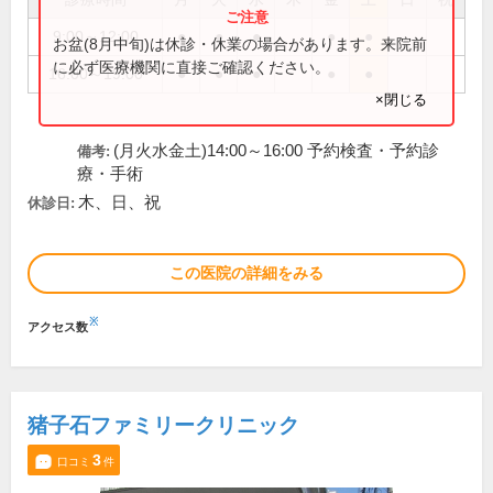
9:00～12:00
●
●
●
●
●
お盆(8月中旬)は休診・休業の場合があります。来院前
に必ず医療機関に直接ご確認ください。
16:00～19:00
●
●
●
●
●
×閉じる
(月火水金土)14:00～16:00 予約検査・予約診
備考:
療・手術
木、日、祝
休診日:
この医院の詳細をみる
※
アクセス数
猪子石ファミリークリニック
3
口コミ
件