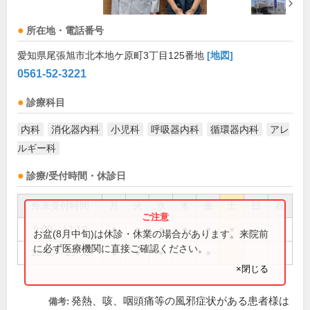
所在地・電話番号
愛知県尾張旭市北本地ケ原町3丁目125番地
[地図]
0561-52-3221
診療科目
内科
消化器内科
小児科
呼吸器内科
循環器内科
アレ
ルギー科
診療/受付時間・休診日
外来受付時間
月
火
水
木
金
土
日
祝
9:00～12:10
●
●
●
●
●
●
お盆(8月中旬)は休診・休業の場合があります。来院前
に必ず医療機関に直接ご確認ください。
16:30～19:00
●
●
●
●
×閉じる
発熱、咳、咽頭痛等の風邪症状がある患者様は
備考: