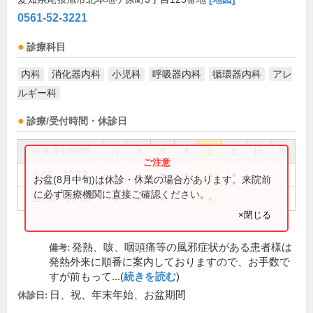
0561-52-3221
診療科目
内科
消化器内科
小児科
呼吸器内科
循環器内科
アレ
ルギー科
診療/受付時間・休診日
外来受付時間
月
火
水
木
金
土
日
祝
9:00～12:10
●
●
●
●
●
●
お盆(8月中旬)は休診・休業の場合があります。来院前
に必ず医療機関に直接ご確認ください。
16:30～19:00
●
●
●
●
×閉じる
発熱、咳、咽頭痛等の風邪症状がある患者様は
備考:
発熱外来に順番に案内しておりますので、お手数で
すが前もって...(
続きを読む
)
日、祝、年末年始、お盆期間
休診日: