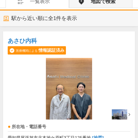
一覧表示
地図で検索
駅から近い順に全
1
件を表示
あさひ内科
情報認証済み
医療機関による
所在地・電話番号
愛知県尾張旭市北本地ケ原町3丁目125番地
[地図]