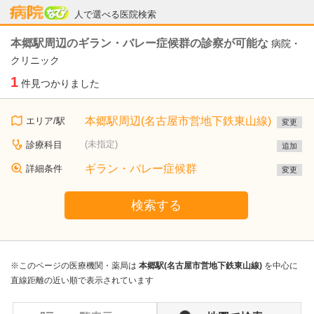
病院なび
人で選べる医院検索
本郷駅周辺のギラン・バレー症候群の診察が可能な
病院・
クリニック
1
件見つかりました
本郷駅周辺(名古屋市営地下鉄東山線)
エリア/駅
変更
(未指定)
診療科目
追加
ギラン・バレー症候群
詳細条件
変更
検索する
※このページの医療機関・薬局は
本郷駅(名古屋市営地下鉄東山線)
を中心に
直線距離の近い順で表示されています