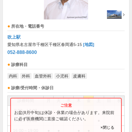
所在地・電話番号
吹上駅
愛知県名古屋市千種区千種区春岡通5-15
[地図]
052-888-8600
診療科目
内科
外科
血管外科
小児科
皮膚科
診療/受付時間・休診日
診療時間
月
火
水
木
金
土
日
祝
9:00～12:00
●
●
●
●
お盆(8月中旬)は休診・休業の場合があります。来院前
に必ず医療機関に直接ご確認ください。
9:00～13:00
●
×閉じる
16:00～19:00
●
●
●
●