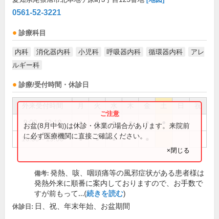
0561-52-3221
診療科目
内科
消化器内科
小児科
呼吸器内科
循環器内科
アレ
ルギー科
診療/受付時間・休診日
外来受付時間
月
火
水
木
金
土
日
祝
9:00～12:10
●
●
●
●
●
●
お盆(8月中旬)は休診・休業の場合があります。来院前
に必ず医療機関に直接ご確認ください。
16:30～19:00
●
●
●
●
×閉じる
発熱、咳、咽頭痛等の風邪症状がある患者様は
備考:
発熱外来に順番に案内しておりますので、お手数で
すが前もって...(
続きを読む
)
日、祝、年末年始、お盆期間
休診日: