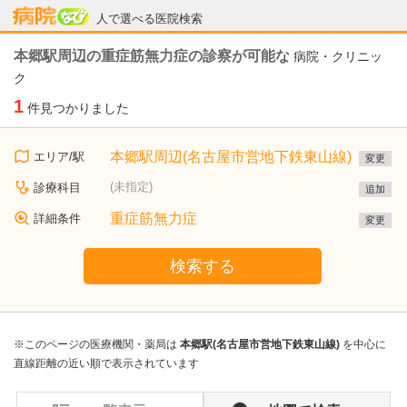
病院なび
人で選べる医院検索
本郷駅周辺の重症筋無力症の診察が可能な
病院・クリニッ
ク
1
件見つかりました
本郷駅周辺(名古屋市営地下鉄東山線)
エリア/駅
変更
(未指定)
診療科目
追加
重症筋無力症
詳細条件
変更
検索する
※このページの医療機関・薬局は
本郷駅(名古屋市営地下鉄東山線)
を中心に
直線距離の近い順で表示されています