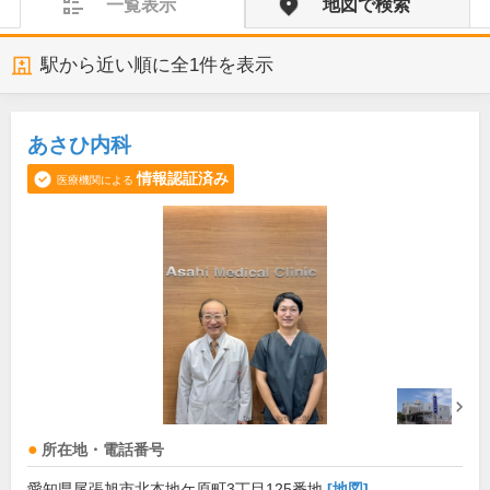
一覧表示
地図で検索
駅から近い順に全
1
件を表示
あさひ内科
情報認証済み
医療機関による
所在地・電話番号
愛知県尾張旭市北本地ケ原町3丁目125番地
[地図]