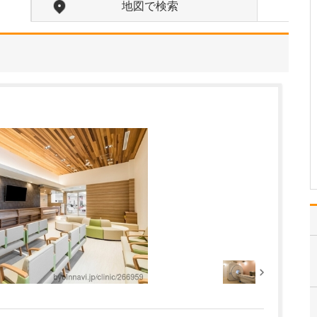
せください。
地図で検索
小児科の診療には親御さ
んが付き添っていますの
で、お子さんだけでなく
親御さんの話もじっくり
伺うようにしています。
説明するときもていねい
に、わかりやすくお話し
て納得していただいたう
えで治療を進めるように
心…
>>記事全文を読む