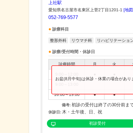
上社駅
愛知県名古屋市名東区上菅2丁目1201-1
[地図
052-769-5577
診療科目
整形外科
リウマチ科
リハビリテーショ
診療/受付時間・休診日
診療時間
月
火
9:00～12:00
●
●
お盆(8月中旬)は休診・休業の場合があ
9:00～13:00
16:00～19:00
●
●
初診の受付は終了の30分前ま
備考:
木・土午後、日、祝
休診日:
初診受付