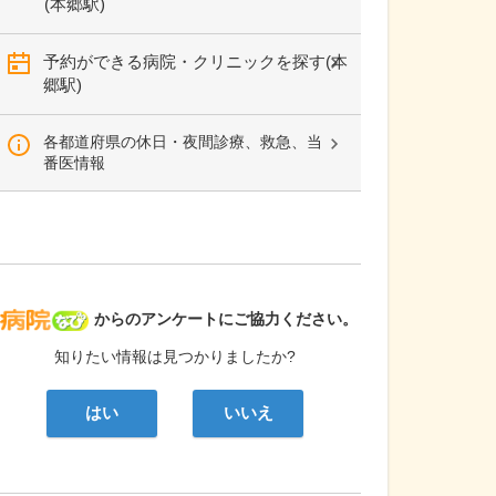
(本郷駅)
予約ができる病院・クリニックを探す(本
郷駅)
各都道府県の休日・夜間診療、救急、当
番医情報
病院なび
からのアンケートにご協力ください。
知りたい情報は見つかりましたか?
はい
いいえ