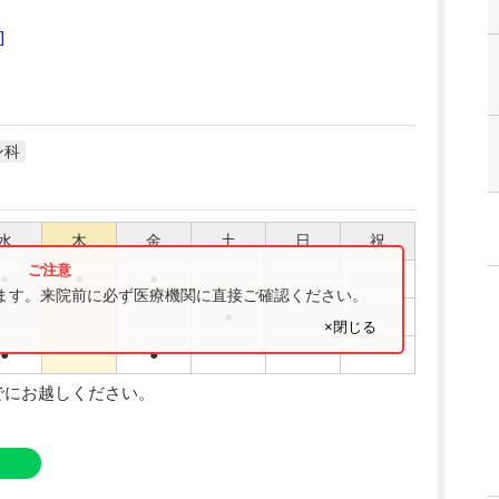
]
ン科
水
木
金
土
日
祝
●
●
●
ります。来院前に必ず医療機関に直接ご確認ください。
●
×閉じる
●
●
でにお越しください。