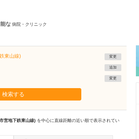
可能な
病院・クリニック
鉄東山線)
変更
追加
変更
検索する
東京都練馬区
高橋医院
屋市営地下鉄東山線)
を中心に直線距離の近い順で表示されてい
長谷川 望
院長
取材記事
先生が日々の診療で心がけていることをお聞か