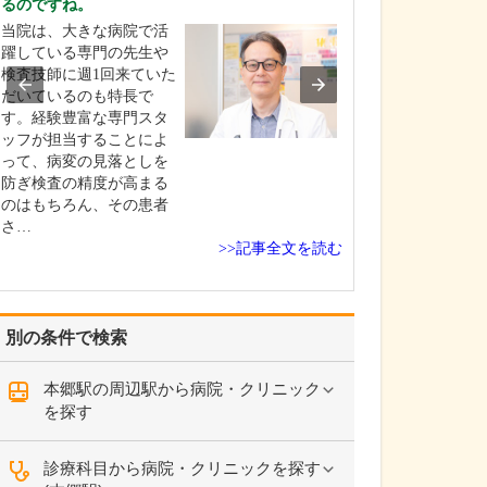
るのですね。
てください。
当院は、大きな病院で活
産科としては、
躍している専門の先生や
きた赤ちゃんが
検査技師に週1回来ていた
初の数日間を過
だいているのも特長で
として「お母さ
す。経験豊富な専門スタ
にごく普通にリ
ッフが担当することによ
して過ごせる」
って、病変の見落としを
標にしています
防ぎ検査の精度が高まる
んに対しては私
のはもちろん、その患者
フも、家族と接
さ…
の…
>>記事全文を読む
別の条件で検索
本郷駅の周辺駅から病院・クリニック
を探す
診療科目から病院・クリニックを探す