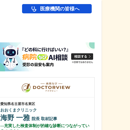
医療機関の皆様へ
医師(ドクター)の
愛知県名古屋市名東区
愛知県岡崎市
おおくまクリニック
田那村産婦人科
海野 一雅
田那村 淳
院長
取材記事
充実した検査体制が的確な診断につながってい
日々の診療にお