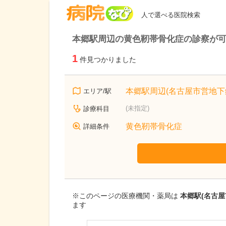
病院なび
人で選べる医院検索
本郷駅周辺の黄色靭帯骨化症の診察が
1
件見つかりました
本郷駅周辺(名古屋市営地下
エリア/駅
(未指定)
診療科目
黄色靭帯骨化症
詳細条件
※このページの医療機関・薬局は
本郷駅(名古
ます