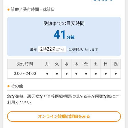
診療／受付時間・休診日
受診までの目安時間
41
分後
2
22
時
分ごろ
最短
にお呼びいたします
受付時間
月
火
水
木
金
土
日
祝
0:00～24:00
●
●
●
●
●
●
●
●
その他
急な発熱、悪天候など直接医療機関に掛かる事が困難な際にご
利用ください
オンライン診療の詳細をみる