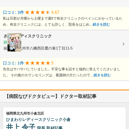
4.67
口コミ: 3件
私は旦那が月曜から土曜まで週6で有吉クリニックのペインにかかっているた
め、有吉クリニックには、とても詳しく、院長をはじめ...
続きを読む
さとうレディスクリニック
婦人科
福岡県北九州市八幡西区鷹の巣1丁目11-5
5
口コミ: 1件
先生はサバサバしていました。不安な事を話すと端的に答えてくださいまし
た。 その後のカウンセリングは、看護師の方だったので...
続きを読む
【病院なびドクタビュー】ドクター取材記事
福岡県北九州市小倉北区
ひまわりレディースクリニック小倉
井上 令子
院長
取材記事