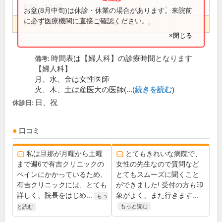
9:00～12:30
●
お盆(8月中旬)は休診・休業の場合があります。来院前
に必ず医療機関に直接ご確認ください。
9:00～17:00
●
●
●
●
●
×閉じる
時間表は【婦人科】の診療時間となります
備考:
【婦人科】
月、水、金は女性医師
火、木、土は産医大の医師(...(
続きを読む
)
日、祝
休診日:
口コミ
私は旦那が月曜から土曜
とてもきれいな病院で、
まで週6で有吉クリニックの
女性の先生なので質問など
ペインにかかっているため、
とてもスムーズに聞くこと
有吉クリニックには、とても
ができました! 受付の方も印
詳しく、院長をはじめ...
象がよく、また行きます...
もっ
もっと読む
と読む