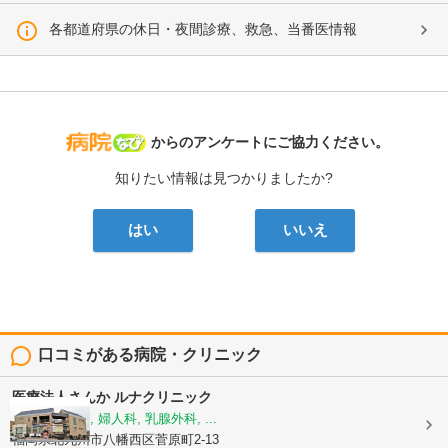
各都道府県の休日・夜間診療、救急、当番医情報
病院なび
からのアンケートにご協力ください。
知りたい情報は見つかりましたか?
はい
いいえ
口コミがある病院・クリニック
医療法人さんか
ルナクリニック
放射線診断科, 婦人科, 乳腺外科, ...
福岡県北九州市八幡西区菅原町2-13