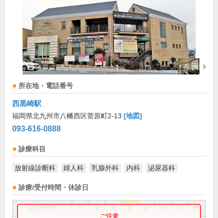
所在地・電話番号
西黒崎駅
福岡県北九州市八幡西区菅原町2-13
[地図]
093-616-0888
診療科目
放射線診断科
婦人科
乳腺外科
内科
泌尿器科
診療/受付時間・休診日
診療時間
月
火
水
木
金
土
日
祝