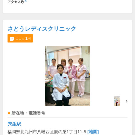
※
アクセス数
さとうレディスクリニック
1
口コミ
件
所在地・電話番号
穴生駅
福岡県北九州市八幡西区鷹の巣1丁目11-5
[地図]