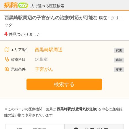
病院なび
人で選べる医院検索
西黒崎駅周辺の子宮がんの治療/対応が可能な
病院・クリニ
ック
4
件見つかりました
西黒崎駅周辺
エリア/駅
変更
(未指定)
診療科目
追加
子宮がん
詳細条件
変更
検索する
※このページの医療機関・薬局は
西黒崎駅(筑豊電気鉄道線)
を中心に直線距
離の近い順で表示されています