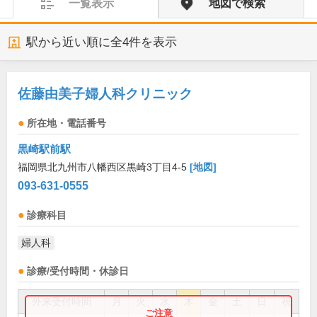
一覧表示
地図で検索
駅から近い順に全
4
件を表示
佐藤由美子婦人科クリニック
所在地・電話番号
黒崎駅前駅
福岡県北九州市八幡西区黒崎3丁目4-5
[地図]
093-631-0555
診療科目
婦人科
診療/受付時間・休診日
外来受付時間
月
火
水
木
金
土
日
祝