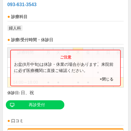
093-631-3543
診療科目
婦人科
診療/受付時間・休診日
診療時間
月
火
水
木
金
土
日
祝
9:30～12:30
●
●
●
●
●
●
お盆(8月中旬)は休診・休業の場合があります。来院前
に必ず医療機関に直接ご確認ください。
14:00～16:00
●
×閉じる
14:00～18:00
●
●
●
●
日、祝
休診日:
再診受付
口コミ