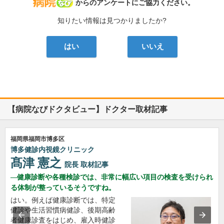
病院なび
からのアンケートにご協力ください。
知りたい情報は見つかりましたか?
はい
いいえ
【病院なびドクタビュー】ドクター取材記事
福岡県福岡市博多区
博多健診内視鏡クリニック
髙津 憲之
院長
取材記事
健康診断や各種検診では、非常に幅広い項目の検査を受けられ
る体制が整っているそうですね。
はい。例えば健康診断では、特定
健診や生活習慣病健診、後期高齢
者健康診査をはじめ、雇入時健診