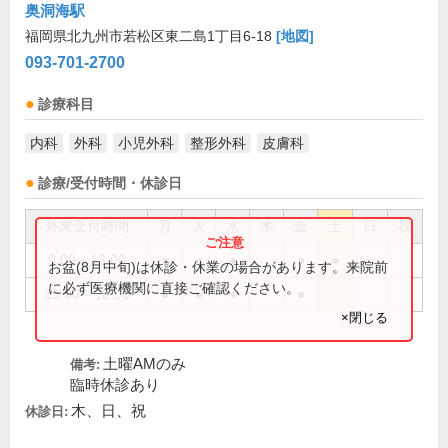
奥洞海駅
福岡県北九州市若松区東二島1丁目6-18
[地図]
093-701-2700
診療科目
内科
外科
小児外科
整形外科
皮膚科
診療/受付時間・休診日
外来受付時間
月
火
水
木
金
土
日
祝
9:00～13:00
●
●
●
●
●
お盆(8月中旬)は休診・休業の場合があります。来院前
に必ず医療機関に直接ご確認ください。
15:00～18:00
●
●
●
●
×閉じる
土曜AMのみ
備考:
臨時休診あり
木、日、祝
休診日: