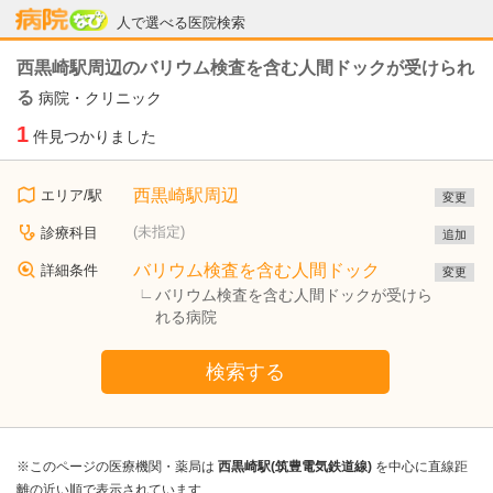
病院なび
人で選べる医院検索
西黒崎駅周辺のバリウム検査を含む人間ドックが受けられ
る
病院・クリニック
1
件見つかりました
西黒崎駅周辺
エリア/駅
変更
(未指定)
診療科目
追加
バリウム検査を含む人間ドック
詳細条件
変更
バリウム検査を含む人間ドックが受けら
れる病院
検索する
※このページの医療機関・薬局は
西黒崎駅(筑豊電気鉄道線)
を中心に直線距
離の近い順で表示されています