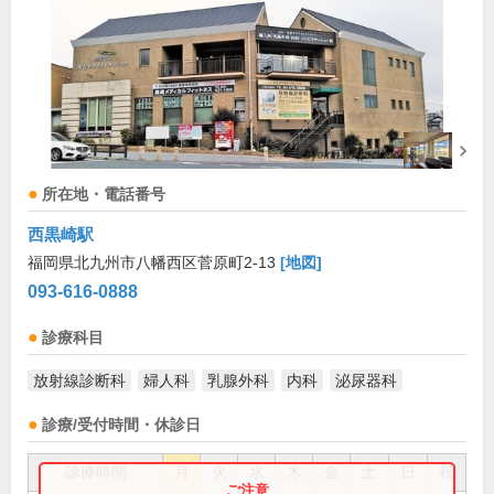
所在地・電話番号
西黒崎駅
福岡県北九州市八幡西区菅原町2-13
[地図]
093-616-0888
診療科目
放射線診断科
婦人科
乳腺外科
内科
泌尿器科
診療/受付時間・休診日
診療時間
月
火
水
木
金
土
日
祝