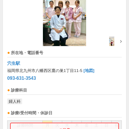
所在地・電話番号
穴生駅
福岡県北九州市八幡西区鷹の巣1丁目11-5
[地図]
093-631-3543
診療科目
婦人科
診療/受付時間・休診日
診療時間
月
火
水
木
金
土
日
祝