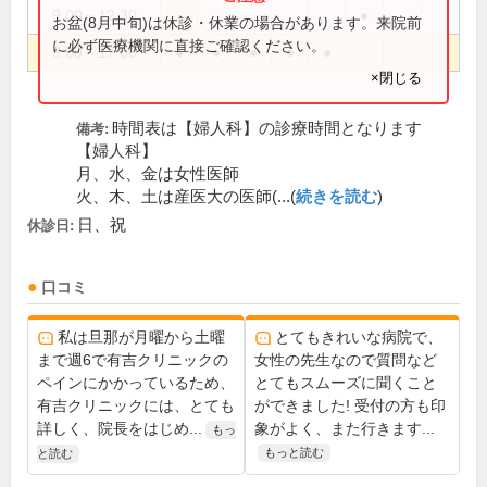
9:00～12:30
●
お盆(8月中旬)は休診・休業の場合があります。来院前
に必ず医療機関に直接ご確認ください。
9:00～17:00
●
●
●
●
●
×閉じる
時間表は【婦人科】の診療時間となります
備考:
【婦人科】
月、水、金は女性医師
火、木、土は産医大の医師(...(
続きを読む
)
日、祝
休診日:
口コミ
私は旦那が月曜から土曜
とてもきれいな病院で、
まで週6で有吉クリニックの
女性の先生なので質問など
ペインにかかっているため、
とてもスムーズに聞くこと
有吉クリニックには、とても
ができました! 受付の方も印
詳しく、院長をはじめ...
象がよく、また行きます...
もっ
もっと読む
と読む