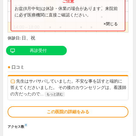
9:30～12:30
●
●
●
●
●
●
お盆(8月中旬)は休診・休業の場合があります。来院前
に必ず医療機関に直接ご確認ください。
14:00～16:00
●
×閉じる
14:00～18:00
●
●
●
●
日、祝
休診日:
再診受付
口コミ
先生はサバサバしていました。不安な事を話すと端的に
答えてくださいました。 その後のカウンセリングは、看護師
の方だったので...
もっと読む
この医院の詳細をみる
※
アクセス数