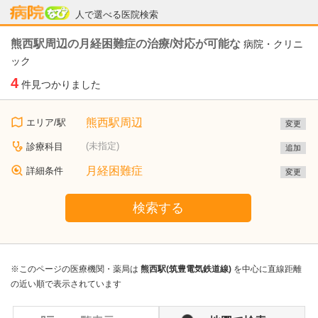
病院なび
人で選べる医院検索
熊西駅周辺の月経困難症の治療/対応が可能な
病院・クリニ
ック
4
件見つかりました
熊西駅周辺
エリア/駅
変更
(未指定)
診療科目
追加
月経困難症
詳細条件
変更
検索する
※このページの医療機関・薬局は
熊西駅(筑豊電気鉄道線)
を中心に直線距離
の近い順で表示されています