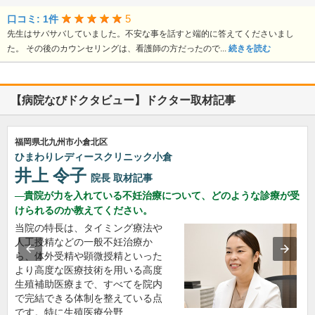
5
口コミ: 1件
先生はサバサバしていました。不安な事を話すと端的に答えてくださいまし
た。 その後のカウンセリングは、看護師の方だったので...
続きを読む
【病院なびドクタビュー】ドクター取材記事
福岡県北九州市小倉北区
ひまわりレディースクリニック小倉
井上 令子
院長
取材記事
貴院が力を入れている不妊治療について、どのような診療が受
けられるのか教えてください。
当院の特長は、タイミング療法や
人工授精などの一般不妊治療か
ら、体外受精や顕微授精といった
より高度な医療技術を用いる高度
生殖補助医療まで、すべてを院内
で完結できる体制を整えている点
です。特に生殖医療分野…