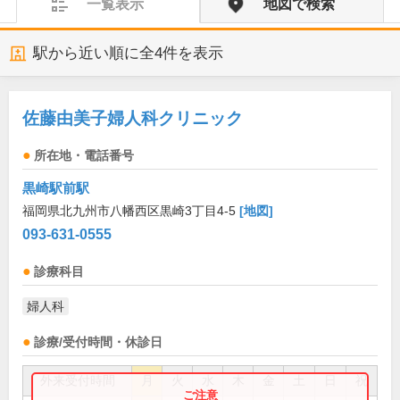
一覧表示
地図で検索
駅から近い順に全
4
件を表示
佐藤由美子婦人科クリニック
所在地・電話番号
黒崎駅前駅
福岡県北九州市八幡西区黒崎3丁目4-5
[地図]
093-631-0555
診療科目
婦人科
診療/受付時間・休診日
外来受付時間
月
火
水
木
金
土
日
祝