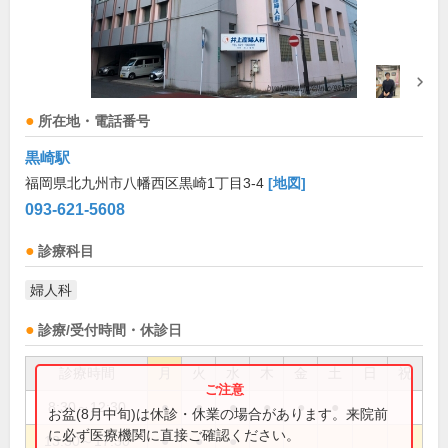
所在地・電話番号
黒崎駅
福岡県北九州市八幡西区黒崎1丁目3-4
[地図]
093-621-5608
診療科目
婦人科
診療/受付時間・休診日
診療時間
月
火
水
木
金
土
日
祝
8:30～12:30
●
●
●
●
●
●
お盆(8月中旬)は休診・休業の場合があります。来院前
に必ず医療機関に直接ご確認ください。
13:30～17:30
●
●
●