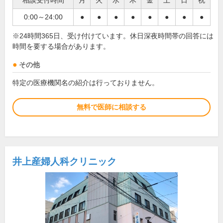
相談受付時間
月
火
水
木
金
土
日
祝
0:00～24:00
●
●
●
●
●
●
●
●
※24時間365日、受け付けています。休日深夜時間帯の回答には
時間を要する場合があります。
その他
特定の医療機関名の紹介は行っておりません。
無料で医師に相談する
井上産婦人科クリニック