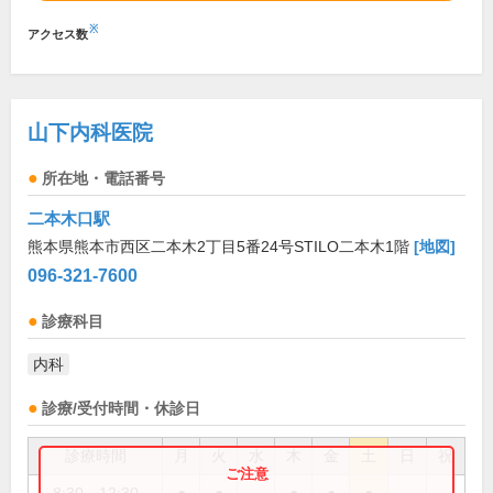
※
アクセス数
山下内科医院
所在地・電話番号
二本木口駅
熊本県熊本市西区二本木2丁目5番24号STILO二本木1階
[地図]
096-321-7600
診療科目
内科
診療/受付時間・休診日
診療時間
月
火
水
木
金
土
日
祝