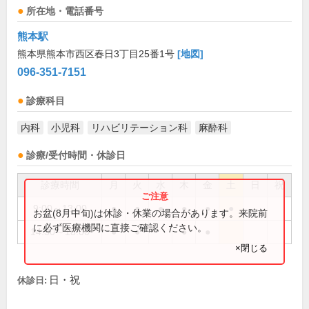
所在地・電話番号
熊本駅
熊本県熊本市西区春日3丁目25番1号
[地図]
096-351-7151
診療科目
内科
小児科
リハビリテーション科
麻酔科
診療/受付時間・休診日
診療時間
月
火
水
木
金
土
日
祝
9:00～13:00
●
●
●
●
●
●
お盆(8月中旬)は休診・休業の場合があります。来院前
に必ず医療機関に直接ご確認ください。
14:30～18:00
●
●
●
●
×閉じる
日・祝
休診日: