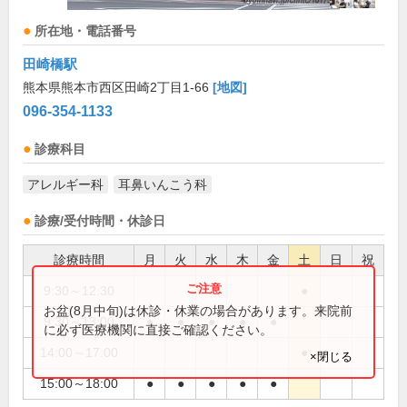
所在地・電話番号
田崎橋駅
熊本県熊本市西区田崎2丁目1-66
[地図]
096-354-1133
診療科目
アレルギー科
耳鼻いんこう科
診療/受付時間・休診日
診療時間
月
火
水
木
金
土
日
祝
9:30～12:30
●
お盆(8月中旬)は休診・休業の場合があります。来院前
9:30～13:00
●
●
●
●
●
に必ず医療機関に直接ご確認ください。
14:00～17:00
●
×閉じる
15:00～18:00
●
●
●
●
●