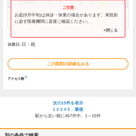
営業時間
月
火
水
木
金
土
日
祝
9:00～13:00
●
お盆(8月中旬)は休診・休業の場合があります。来院前
に必ず医療機関に直接ご確認ください。
9:00～18:00
●
●
●
●
●
×閉じる
日・祝
休業日:
この医院の詳細をみる
※
アクセス数
次の15件を表示
1
2
3
4
5
...
最後
駅から近い順に
467
件中、
1～15件
別の条件で検索