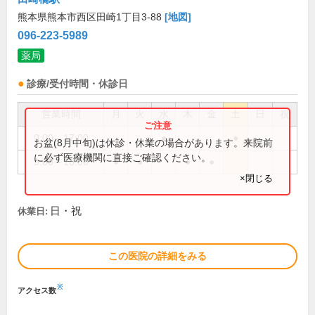
熊本県熊本市西区田崎1丁目3-88
[地図]
096-223-5989
薬局
診療/受付時間・休診日
営業時間
月
火
水
木
金
土
日
祝
9:00～17:00
●
●
お盆(8月中旬)は休診・休業の場合があります。来院前
に必ず医療機関に直接ご確認ください。
9:00～18:00
●
●
●
●
×閉じる
日・祝
休業日:
この医院の詳細をみる
※
アクセス数