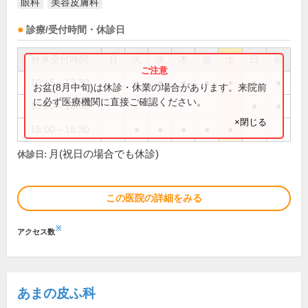
眼科
美容皮膚科
診療/受付時間・休診日
外来受付時間
月
火
水
木
金
土
日
祝
10:15～13:30
●
●
●
●
●
●
●
お盆(8月中旬)は休診・休業の場合があります。来院前
に必ず医療機関に直接ご確認ください。
15:00～18:00
●
●
×閉じる
15:00～18:30
●
●
●
●
●
月(祝日の場合でも休診)
休診日:
この医院の詳細をみる
※
アクセス数
あまの皮ふ科