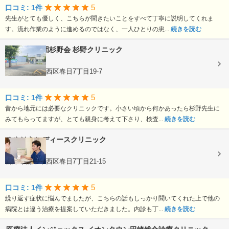
5
口コミ: 1件
先生がとても優しく、こちらが聞きたいことをすべて丁寧に説明してくれま
す。流れ作業のように進めるのではなく、一人ひとりの患...
続きを読む
医療法人社団杉野会
杉野クリニック
内科, 小児科
熊本県熊本市西区春日7丁目19-7
5
口コミ: 1件
昔から地元には必要なクリニックです。小さい頃から何かあったら杉野先生に
みてもらってますが、とても親身に考えて下さり、検査...
続きを読む
みやはらレディースクリニック
婦人科
熊本県熊本市西区春日7丁目21-15
5
口コミ: 1件
繰り返す症状に悩んでましたが、こちらの話もしっかり聞いてくれた上で他の
病院とは違う治療を提案していただきました。内診も丁...
続きを読む