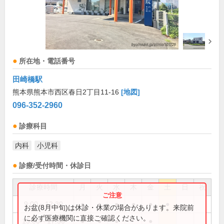
所在地・電話番号
田崎橋駅
熊本県熊本市西区春日2丁目11-16
[地図]
096-352-2960
診療科目
内科
小児科
診療/受付時間・休診日
診療時間
月
火
水
木
金
土
日
祝
9:00～12:30
●
●
●
●
●
●
お盆(8月中旬)は休診・休業の場合があります。来院前
に必ず医療機関に直接ご確認ください。
15:00～17:30
●
●
●
●