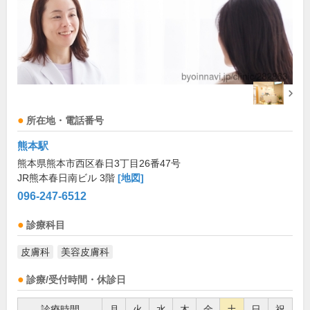
所在地・電話番号
熊本駅
熊本県熊本市西区春日3丁目26番47号
JR熊本春日南ビル 3階
[地図]
096-247-6512
診療科目
皮膚科
美容皮膚科
診療/受付時間・休診日
診療時間
月
火
水
木
金
土
日
祝