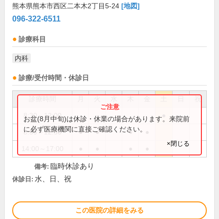
熊本県熊本市西区二本木2丁目5-24
[地図]
096-322-6511
診療科目
内科
診療/受付時間・休診日
診療時間
月
火
水
木
金
土
日
祝
8:30～12:00
●
お盆(8月中旬)は休診・休業の場合があります。来院前
に必ず医療機関に直接ご確認ください。
8:30～12:30
●
●
●
●
×閉じる
14:00～17:00
●
●
●
●
臨時休診あり
備考:
水、日、祝
休診日:
この医院の詳細をみる