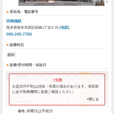
所在地・電話番号
田崎橋駅
熊本県熊本市西区田崎1丁目3-76
[地図]
096-245-7766
診療科目
眼科
診療/受付時間・休診日
診療時間
月
火
水
木
金
土
日
祝
8:45～12:00
●
●
●
●
お盆(8月中旬)は休診・休業の場合があります。来院前
に必ず医療機関に直接ご確認ください。
8:45～12:30
●
×閉じる
13:30～17:30
●
●
●
●
水曜日は手術日
備考: