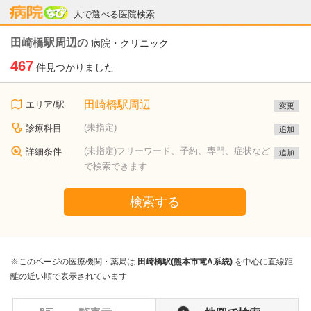
病院なび
人で選べる医院検索
田崎橋駅周辺の
病院・クリニック
467
件見つかりました
田崎橋駅周辺
エリア/駅
変更
(未指定)
診療科目
追加
(未指定)フリーワード、予約、専門、症状など
詳細条件
追加
で検索できます
検索する
※このページの医療機関・薬局は
田崎橋駅(熊本市電A系統)
を中心に直線距
離の近い順で表示されています