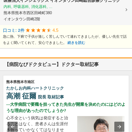
医療法人インジェックス
イオンタウン田崎総合診療クリニック
内科, 呼吸器科, 消化器科, ...
熊本県熊本市西区田崎町380
イオンタウン田崎2階
4.5
口コミ: 2件
急に熱、下痢で子供が激しく苦しんでいて連れてきましたが、優しい先生で話
をよく聞いてくれて、安心できました。
続きを読む
【病院なびドクタビュー】ドクター取材記事
熊本県熊本市南区
たかしお内科ハートクリニック
高潮 征爾
院長
取材記事
大学病院で要職を担ってきた先生が開業を決めたのにはどのよ
うな理由があったのでしょうか?
心不全という病気は発症すると治
ることはなく、患者さんは生涯付
き合っていかなくてはなりませ