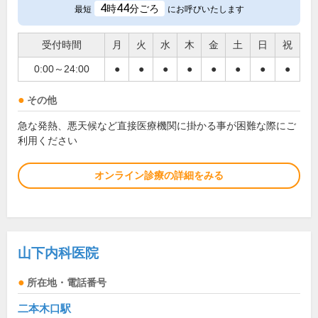
4
44
時
分ごろ
最短
にお呼びいたします
受付時間
月
火
水
木
金
土
日
祝
0:00～24:00
●
●
●
●
●
●
●
●
その他
急な発熱、悪天候など直接医療機関に掛かる事が困難な際にご
利用ください
オンライン診療の詳細をみる
山下内科医院
所在地・電話番号
二本木口駅