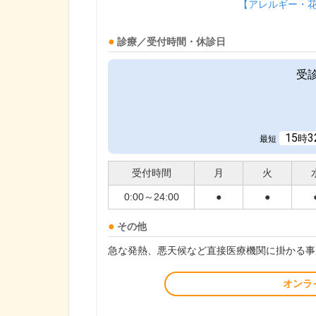
【アレルギー・
診療／受付時間・休診日
受
15
3
時
最短
受付時間
月
火
0:00～24:00
●
●
その他
急な発熱、悪天候など直接医療機関に掛かる事
オンラ