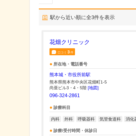
駅から近い順に全
3
件を表示
花畑クリニック
3
口コミ
件
所在地・電話番号
熊本城・市役所前駅
熊本県熊本市中央区花畑町1-5
尚亜ビル3・4・5階
[地図]
096-324-2861
診療科目
内科
外科
呼吸器科
気管食道科
消化
診療/受付時間・休診日