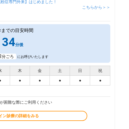
花粉症専門外来】はじめました！
こちらから＞＞
診までの目安時間
34
分後
2
分ごろ
にお呼びいたします
水
木
金
土
日
祝
●
●
●
●
●
●
が困難な際にご利用ください
イン診療の詳細をみる