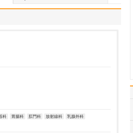
ような診療が受けられるのか教えてください。
タイミング指導や排卵誘
発などの一般的な不妊治
療をはじめ、男性不妊の
診療、さらには体外受
精・顕微授精といった高
度生殖医療まで対応して
います。まずはご夫婦そ
れぞれに検査を受けてい
ただき、その結果に加え
て年…
>>記事全文を読む
器科
胃腸科
肛門科
放射線科
乳腺外科