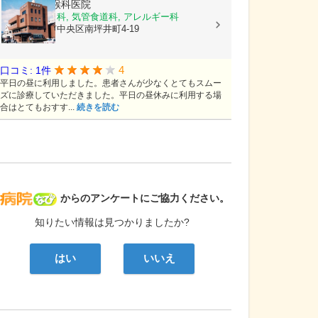
熊谷耳鼻咽喉科医院
耳鼻いんこう科, 気管食道科, アレルギー科
熊本県熊本市中央区南坪井町4-19
4
口コミ: 1件
平日の昼に利用しました。患者さんが少なくとてもスムー
ズに診療していただきました。平日の昼休みに利用する場
合はとてもおすす...
続きを読む
病院なび
からのアンケートにご協力ください。
知りたい情報は見つかりましたか?
はい
いいえ