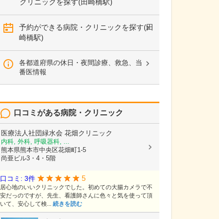
クリニックを探す(田崎橋駅)
予約ができる病院・クリニックを探す(田
崎橋駅)
各都道府県の休日・夜間診療、救急、当
番医情報
口コミがある病院・クリニック
医療法人社団緑水会
花畑クリニック
内科, 外科, 呼吸器科, ...
熊本県熊本市中央区花畑町1-5
尚亜ビル3・4・5階
5
口コミ: 3件
居心地のいいクリニックでした。初めての大腸カメラで不
安だっのですが、先生、看護師さんに色々と気を使って頂
いて、安心して検...
続きを読む