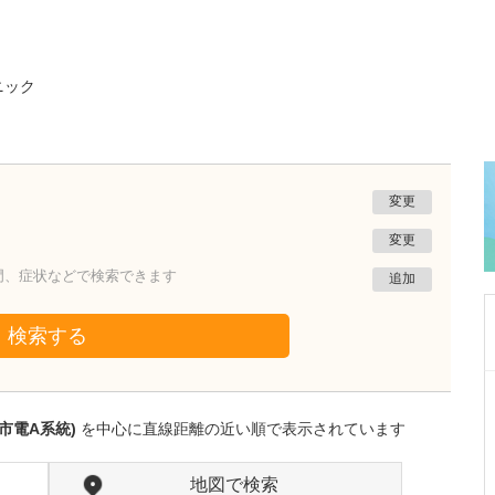
ニック
変更
変更
門、症状などで検索できます
追加
検索する
秋田県秋田市
あきたレディースクリニック安田
市電A系統)
を中心に直線距離の近い順で表示されています
安田 師仁
院長
取材記事
貴院が力を入れている不妊治療について、どの
地図で検索