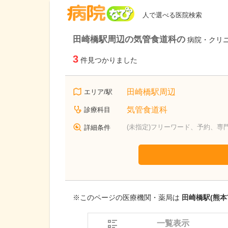
病院なび
人で選べる医院検索
田崎橋駅周辺の気管食道科の
病院・クリ
3
件見つかりました
田崎橋駅周辺
エリア/駅
気管食道科
診療科目
(未指定)フリーワード、予約、専
詳細条件
※このページの医療機関・薬局は
田崎橋駅(熊本
一覧表示