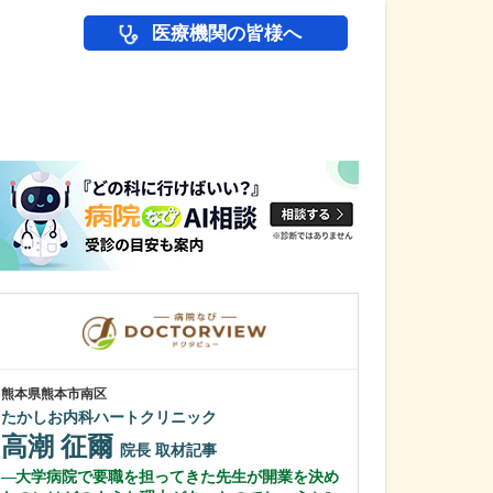
医療機関の皆様へ
医師(ドクター)の
熊本県熊本市南区
長野県松本市
たかしお内科ハートクリニック
横田耳鼻咽喉科
高潮 征爾
横田 耕二
院長
取材記事
大学病院で要職を担ってきた先生が開業を決め
横田先生のご経