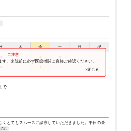
科
水
木
金
土
日
祝
●
●
●
ります。来院前に必ず医療機関に直接ご確認ください。
●
●
×閉じる
まで
なくとてもスムーズに診療していただきました。平日の昼
と読む