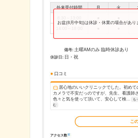
外来受付時間
月
火
8:30～13:00
●
●
お盆(8月中旬)は休診・休業の場合があ
14:00～18:00
●
●
土曜AMのみ 臨時休診あり
備考:
日・祝
休診日:
口コミ
居心地のいいクリニックでした。初めて
カメラで不安だっのですが、先生、看護師
色々と気を使って頂いて、安心して検...
も
む
こ
※
アクセス数