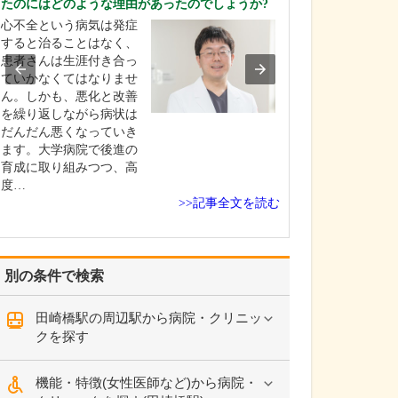
たのにはどのような理由があったのでしょうか?
高校生の頃に医
心不全という病気は発症
し、信州大学医
すると治ることはなく、
学しました。卒
患者さんは生涯付き合っ
修を経て、同大
ていかなくてはなりませ
咽喉科に入局。
ん。しかも、悪化と改善
頭頸部外科を専
を繰り返しながら病状は
長野赤十字病院
だんだん悪くなっていき
学病院、長野厚
ます。大学病院で後進の
総合病院など県
育成に取り組みつつ、高
な医…
度…
>>記事全文を読む
別の条件で検索
田崎橋駅の周辺駅から病院・クリニッ
クを探す
機能・特徴(女性医師など)から病院・