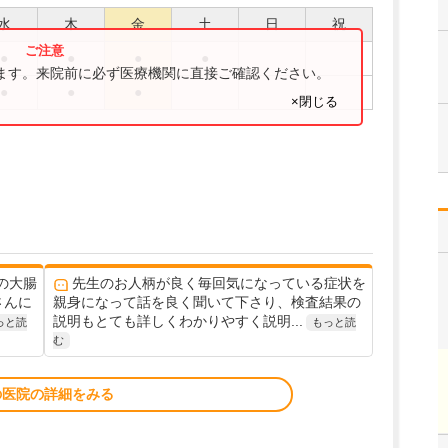
水
木
金
土
日
祝
●
●
●
●
ります。来院前に必ず医療機関に直接ご確認ください。
●
●
●
×閉じる
の大腸
先生のお人柄が良く毎回気になっている症状を
さんに
親身になって話を良く聞いて下さり、検査結果の
説明もとても詳しくわかりやすく説明...
っと読
もっと読
む
の医院の詳細をみる