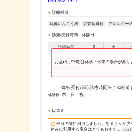
096-352-1521
診療科目
耳鼻いんこう科
気管食道科
アレルギー
診療/受付時間・休診日
診療時間
月
火
9:00～13:00
●
●
お盆(8月中旬)は休診・休業の場合があ
14:30～18:00
●
●
受付時間:診療時間終了30分前
備考:
木、日、祝
休診日:
口コミ
平日の昼に利用しました。患者さんが少
休みに利用する場合はとてもおすす...
もっ