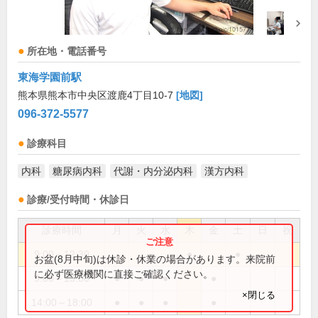
所在地・電話番号
東海学園前駅
熊本県熊本市中央区渡鹿4丁目10-7
[地図]
096-372-5577
診療科目
内科
糖尿病内科
代謝・内分泌内科
漢方内科
診療/受付時間・休診日
診療時間
月
火
水
木
金
土
日
祝
9:00～12:30
●
●
お盆(8月中旬)は休診・休業の場合があります。来院前
に必ず医療機関に直接ご確認ください。
9:00～13:00
●
●
●
●
×閉じる
14:00～18:00
●
●
●
●