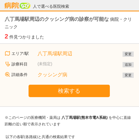
病院なび
人で選べる医院検索
八丁馬場駅周辺のクッシング病の診察が可能な
病院・クリ
ニック
2
件見つかりました
八丁馬場駅周辺
エリア/駅
変更
(未指定)
診療科目
追加
クッシング病
詳細条件
変更
検索する
※このページの医療機関・薬局は
八丁馬場駅(熊本市電A系統)
を中心に直線
距離の近い順で表示されています
以下の各駅(各路線)と共通の検索結果です