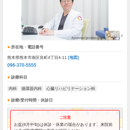
所在地・電話番号
熊本県熊本市南区良町4丁目4-11
[地図]
096-370-5555
診療科目
内科
循環器内科
心臓リハビリテーション科
診療/受付時間・休診日
診療時間
月
火
水
木
金
土
日
祝
9:00～12:30
●
●
●
●
●
●
お盆(8月中旬)は休診・休業の場合があります。来院前