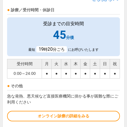
診療／受付時間・休診日
受診までの目安時間
45
分後
19
20
時
分ごろ
最短
にお呼びいたします
受付時間
月
火
水
木
金
土
日
祝
0:00～24:00
●
●
●
●
●
●
●
●
その他
急な発熱、悪天候など直接医療機関に掛かる事が困難な際にご
利用ください
オンライン診療の詳細をみる