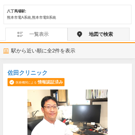
八丁馬場駅:
熊本市電A系統,熊本市電B系統
一覧表示
地図で検索
駅から近い順に全
2
件を表示
佐田クリニック
情報認証済み
医療機関による