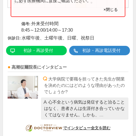
に必ず医療機関に直接ご確認ください。
14:00～18:00
●
●
●
●
×閉じる
外来受付時間
備考:
8:45～12:00/14:00～17:30
水曜午後、土曜午後、日曜、祝祭日
休診日:
初診・再診受付
初診・再診電話受付
高潮征爾
院長
にインタビュー
大学病院で要職を担ってきた先生が開業
を決めたのにはどのような理由があったの
でしょうか?
心不全という病気は発症すると治ること
はなく、患者さんは生涯付き合っていかな
くてはなりません。しかも、…
DOCTORVIEW
でインタビュー全文を読む