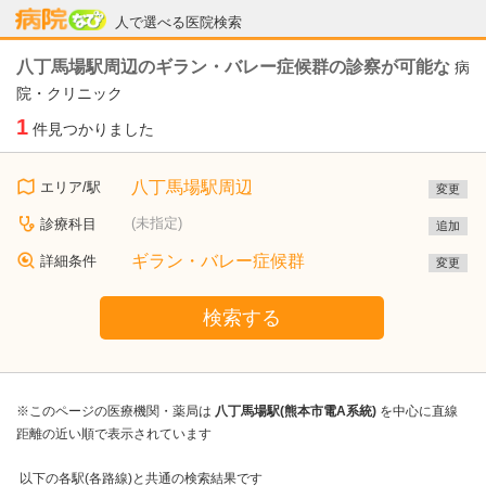
病院なび
人で選べる医院検索
八丁馬場駅周辺のギラン・バレー症候群の診察が可能な
病
院・クリニック
1
件見つかりました
八丁馬場駅周辺
エリア/駅
変更
(未指定)
診療科目
追加
ギラン・バレー症候群
詳細条件
変更
検索する
※このページの医療機関・薬局は
八丁馬場駅(熊本市電A系統)
を中心に直線
距離の近い順で表示されています
以下の各駅(各路線)と共通の検索結果です