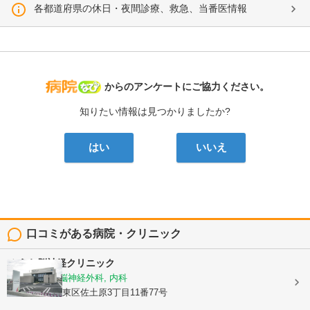
各都道府県の休日・夜間診療、救急、当番医情報
病院なび
からのアンケートにご協力ください。
知りたい情報は見つかりましたか?
はい
いいえ
口コミがある病院・クリニック
みうら脳神経クリニック
脳神経内科, 脳神経外科, 内科
熊本県熊本市東区佐土原3丁目11番77号