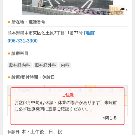
所在地・電話番号
熊本県熊本市東区佐土原3丁目11番77号
[地図]
096-331-3300
診療科目
脳神経内科
脳神経外科
内科
診療/受付時間・休診日
診療時間
月
火
水
木
金
土
日
祝
9:00～12:30
●
●
●
●
●
●
お盆(8月中旬)は休診・休業の場合があります。来院前
に必ず医療機関に直接ご確認ください。
14:00～18:00
●
●
●
●
×閉じる
木・土午後、日、祝
休診日: