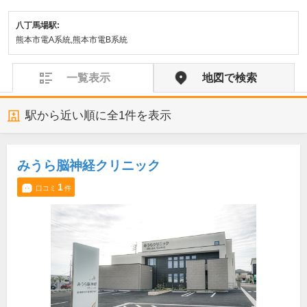
八丁馬場駅:
熊本市電A系統,熊本市電B系統
一覧表示
地図で検索
駅から近い順に全
1
件を表示
みうら脳神経クリニック
1
口コミ
件