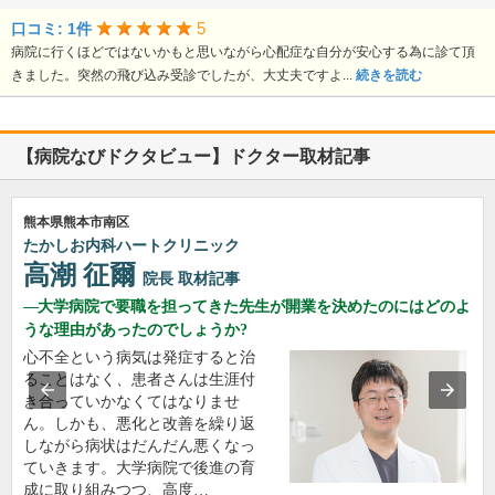
5
口コミ: 1件
病院に行くほどではないかもと思いながら心配症な自分が安心する為に診て頂
きました。突然の飛び込み受診でしたが、大丈夫ですよ...
続きを読む
【病院なびドクタビュー】ドクター取材記事
熊本県熊本市南区
たかしお内科ハートクリニック
高潮 征爾
院長
取材記事
大学病院で要職を担ってきた先生が開業を決めたのにはどのよ
うな理由があったのでしょうか?
心不全という病気は発症すると治
ることはなく、患者さんは生涯付
き合っていかなくてはなりませ
ん。しかも、悪化と改善を繰り返
しながら病状はだんだん悪くなっ
ていきます。大学病院で後進の育
成に取り組みつつ、高度…