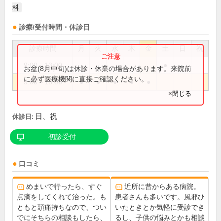
科
診療/受付時間・休診日
診療時間
月
火
水
木
金
土
日
祝
9:00～13:00
●
お盆(8月中旬)は休診・休業の場合があります。来院前
に必ず医療機関に直接ご確認ください。
9:00～18:00
●
●
●
●
●
×閉じる
日、祝
休診日:
初診受付
口コミ
めまいで行ったら、すぐ
近所に昔からある病院。
点滴をしてくれて治った。も
患者さんも多いです。風邪ひ
ともと頭痛持ちなので、つい
いたときとか気軽に受診でき
でにそちらの相談もしたら、
るし、子供の悩みとかも相談