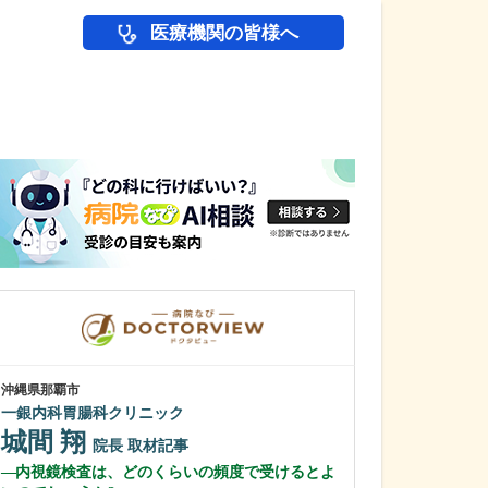
医療機関の皆様へ
医師(ドクター)の
沖縄県那覇市
沖縄県那覇市
一銀内科胃腸科クリニック
友寄クリニック
城間 翔
川上 浩司
院長
取材記事
内視鏡検査は、どのくらいの頻度で受けるとよ
貴院の特長を教