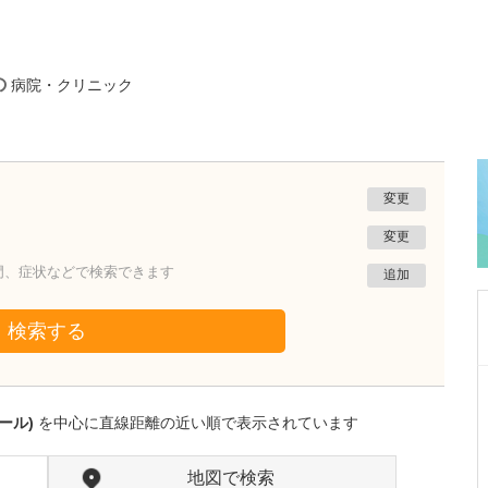
の
病院・クリニック
変更
変更
門、症状などで検索できます
追加
検索する
神奈川県川崎市多摩区
水上内科医院
ール)
を中心に直線距離の近い順で表示されています
水上 平祐
院長
取材記事
先生が日々の診療で心がけていることを教えて
地図で検索