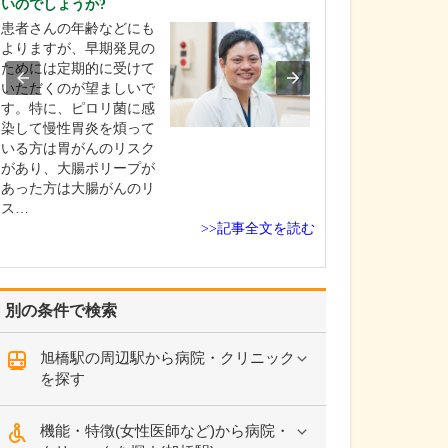
いのでしょうか?
当院は常勤医3名
患者さんの年齢などにも
制に加え、非常
よりますが、早期発見の
にもお手伝いい
ためには定期的に受けて
地域のかかりつ
いただくのが望ましいで
て、発熱外来や
す。特に、ピロリ菌に感
一般内科から循
染して慢性胃炎を煩って
まで幅広く診療
いる方は胃がんのリスク
ら、内視鏡外科
があり、大腸ポリープが
外科、消化器内
あった方は大腸がんのリ
外…
ス…
>>記事全文を読む
別の条件で検索
旭橋駅の周辺駅から病院・クリニック
を探す
機能・特徴(女性医師など)から病院・