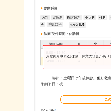
診療科目
内科
胃腸科
循環器科
小児科
外科
科
呼吸器科
...
もっと見る
診療/受付時間・休診日
診療時間
月
火
9:00～12:30
●
●
お盆(8月中旬)は休診・休業の場合があ
14:00～17:30
●
●
・土曜日は午後休診。但し救
備考:
日・祝
休診日:
こ
※
アクセス数