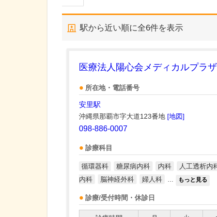
駅から近い順に全
6
件を表示
医療法人陽心会メディカルプラザ
所在地・電話番号
安里駅
沖縄県那覇市字大道123番地
[地図]
098-886-0007
診療科目
循環器科
糖尿病内科
内科
人工透析内
内科
脳神経外科
婦人科
...
もっと見る
診療/受付時間・休診日