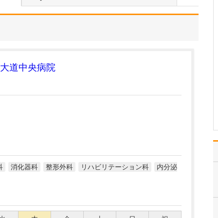
ください。
患者さんのお話をよく伺
って、一つひとつの診療
をていねいに行うように
心がけています。信頼関
係を築くには、やはりお
互いにしっかりと話すこ
大道中央病院
とが重要だと考えていま
すので、患者さんの体の
状態やお困りごとに耳を
傾…
>>記事全文を読む
科
消化器科
整形外科
リハビリテーション科
内分泌