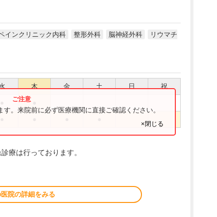
ペインクリニック内科
整形外科
脳神経外科
リウマチ
水
木
金
土
日
祝
●
●
ります。来院前に必ず医療機関に直接ご確認ください。
●
●
●
●
×閉じる
急診療は行っております。
の医院の詳細をみる