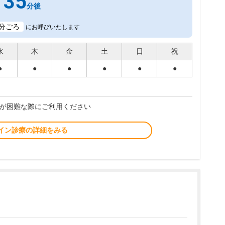
35
分後
分ごろ
にお呼びいたします
水
木
金
土
日
祝
●
●
●
●
●
●
が困難な際にご利用ください
イン診療の詳細をみる