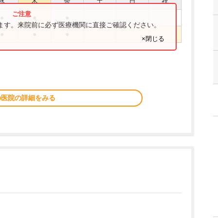
水
木
金
土
日
祝
●
●
●
ります。来院前に必ず医療機関に直接ご確認ください。
●
●
●
×閉じる
の医院の詳細をみる