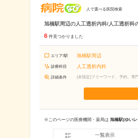
病院なび
人で選べる医院検索
旭橋駅周辺の人工透析内科/人工透析科
6
件見つかりました
旭橋駅周辺
エリア/駅
人工透析内科
診療科目
(未指定)フリーワード、予約、専
詳細条件
※このページの医療機関・薬局は
旭橋駅(ゆいレ
一覧表示