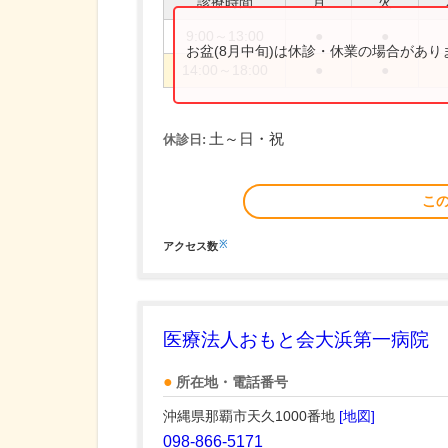
診療時間
月
火
9:00～13:00
●
●
お盆(8月中旬)は休診・休業の場合があ
14:00～18:00
●
●
土～日・祝
休診日:
こ
※
アクセス数
医療法人おもと会大浜第一病院
所在地・電話番号
沖縄県那覇市天久1000番地
[地図]
098-866-5171