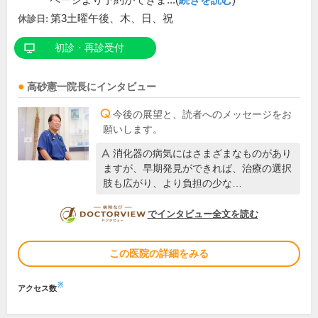
ページより予約ができま...(
続きを読む
)
第3土曜午後、木、日、祝
休診日:
初診・再診受付
高砂憲一
院長
にインタビュー
今後の展望と、読者へのメッセージをお
願いします。
消化器の病気にはさまざまなものがあり
ますが、早期発見ができれば、治療の選択
肢も広がり、より負担の少な…
DOCTORVIEW
でインタビュー全文を読む
この医院の詳細をみる
※
アクセス数