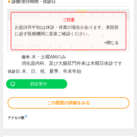
診療/受付時間・休診日
外来受付時間
月
火
水
木
金
土
日
祝
9:00～12:30
●
●
●
●
お盆(8月中旬)は休診・休業の場合があります。来院前
に必ず医療機関に直接ご確認ください。
9:00～14:45
●
×閉じる
15:00～18:00
●
●
●
●
木・土曜AMのみ
備考:
消化器内科、及び大腸肛門外来は木曜日休診です
木、日、祝、夏季、年末年始
休診日:
初診受付
この医院の詳細をみる
※
アクセス数