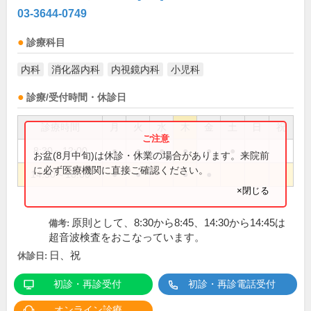
03-3644-0749
診療科目
内科
消化器内科
内視鏡内科
小児科
診療/受付時間・休診日
診療時間
月
火
水
木
金
土
日
祝
8:30～12:00
●
●
●
●
●
●
お盆(8月中旬)は休診・休業の場合があります。来院前
に必ず医療機関に直接ご確認ください。
14:30～18:00
●
●
●
●
×閉じる
原則として、8:30から8:45、14:30から14:45は
備考:
超音波検査をおこなっています。
日、祝
休診日:
初診・再診受付
初診・再診電話受付
オンライン診療