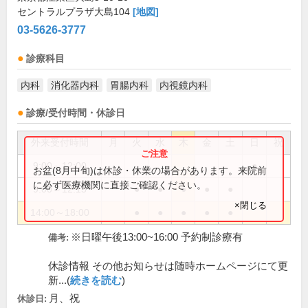
セントラルプラザ大島104
[地図]
03-5626-3777
診療科目
内科
消化器内科
胃腸内科
内視鏡内科
診療/受付時間・休診日
外来受付時間
月
火
水
木
金
土
日
祝
9:00～12:00
●
お盆(8月中旬)は休診・休業の場合があります。来院前
に必ず医療機関に直接ご確認ください。
9:00～12:15
●
●
●
●
●
×閉じる
14:00～18:00
●
●
●
●
●
※日曜午後13:00~16:00 予約制診療有
備考:
休診情報 その他お知らせは随時ホームページにて更
新...(
続きを読む
)
月、祝
休診日: