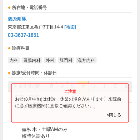
所在地・電話番号
錦糸町駅
東京都江東区亀戸3丁目14-4
[地図]
03-3637-1851
診療科目
内科
胃腸内科
外科
肛門科
漢方内科
診療/受付時間・休診日
外来受付時間
月
火
水
木
金
土
日
祝
9:00～12:30
●
●
●
●
●
●
お盆(8月中旬)は休診・休業の場合があります。来院前
に必ず医療機関に直接ご確認ください。
15:30～18:30
●
●
●
●
×閉じる
木・土曜AMのみ
備考:
臨時休診あり