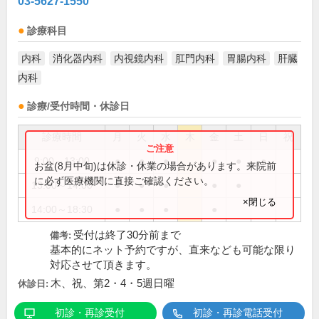
03-5627-1550
診療科目
内科
消化器内科
内視鏡内科
肛門内科
胃腸内科
肝臓
内科
診療/受付時間・休診日
診療時間
月
火
水
木
金
土
日
祝
9:00～13:00
●
●
●
●
●
●
お盆(8月中旬)は休診・休業の場合があります。来院前
に必ず医療機関に直接ご確認ください。
13:00～14:00
●
●
●
●
●
×閉じる
14:00～18:30
●
●
●
●
受付は終了30分前まで
備考:
基本的にネット予約ですが、直来なども可能な限り
対応させて頂きます。
木、祝、第2・4・5週日曜
休診日:
初診・再診受付
初診・再診電話受付