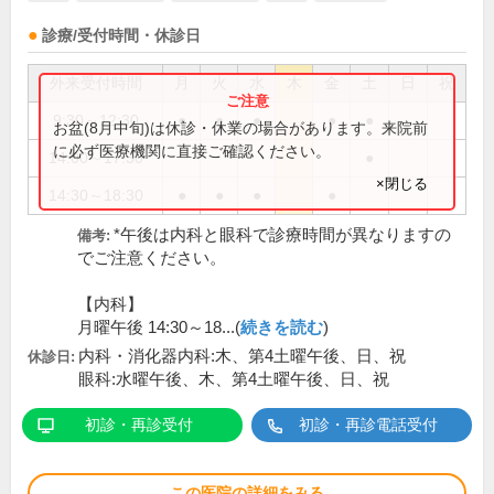
診療/受付時間・休診日
外来受付時間
月
火
水
木
金
土
日
祝
9:30～12:30
●
●
●
●
●
お盆(8月中旬)は休診・休業の場合があります。来院前
に必ず医療機関に直接ご確認ください。
14:00～17:30
●
×閉じる
14:30～18:30
●
●
●
●
*午後は内科と眼科で診療時間が異なりますの
備考:
でご注意ください。
【内科】
月曜午後 14:30～18...(
続きを読む
)
内科・消化器内科:木、第4土曜午後、日、祝
休診日:
眼科:水曜午後、木、第4土曜午後、日、祝
初診・再診受付
初診・再診電話受付
この医院の詳細をみる