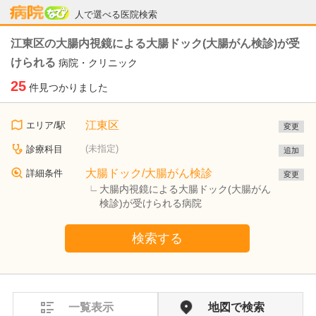
病院なび
人で選べる医院検索
江東区の大腸内視鏡による大腸ドック(大腸がん検診)が受
けられる
病院・クリニック
25
件見つかりました
江東区
エリア/駅
変更
(未指定)
診療科目
追加
大腸ドック/大腸がん検診
詳細条件
変更
大腸内視鏡による大腸ドック(大腸がん
検診)が受けられる病院
検索する
一覧表示
地図で検索