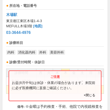
所在地・電話番号
木場駅
東京都江東区木場1-4-3
MEFULL木場3階
[地図]
03-3644-4976
診療科目
内科
消化器内科
外科
美容外科
診療/受付時間・休診日
診療時間
月
火
水
木
金
土
日
祝
9:00～12:00
●
●
●
●
●
お盆(8月中旬)は休診・休業の場合があります。来院前
に必ず医療機関に直接ご確認ください。
15:30～18:00
●
●
●
●
×閉じる
※金曜は予約検査・手術、他院で内視鏡検査を
備考: