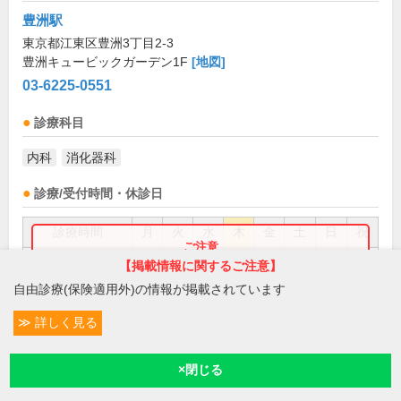
豊洲駅
東京都江東区豊洲3丁目2-3
豊洲キュービックガーデン1F
[地図]
03-6225-0551
診療科目
内科
消化器科
診療/受付時間・休診日
診療時間
月
火
水
木
金
土
日
祝
9:00～12:00
●
●
●
●
●
●
【掲載情報に関するご注意】
お盆(8月中旬)は休診・休業の場合があります。来院前
に必ず医療機関に直接ご確認ください。
自由診療(保険適用外)の情報が掲載されています
16:00～17:00
●
●
●
×閉じる
詳しく見る
月・土・日曜AMのみ
備考:
受付時間は診療開始15分前から診療終了15分前まで
順番予約可 臨時休診あり...(
続きを読む
)