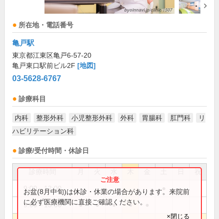
所在地・電話番号
亀戸駅
東京都江東区亀戸6-57-20
亀戸東口駅前ビル2F
[地図]
03-5628-6767
診療科目
内科
整形外科
小児整形外科
外科
胃腸科
肛門科
リ
ハビリテーション科
診療/受付時間・休診日
診療時間
月
火
水
木
金
土
日
祝
9:00～12:00
●
お盆(8月中旬)は休診・休業の場合があります。来院前
に必ず医療機関に直接ご確認ください。
9:00～13:00
●
●
●
●
●
×閉じる