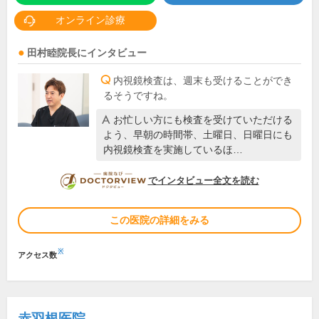
オンライン診療
田村睦
院長
にインタビュー
内視鏡検査は、週末も受けることができ
るそうですね。
お忙しい方にも検査を受けていただける
よう、早朝の時間帯、土曜日、日曜日にも
内視鏡検査を実施しているほ…
DOCTORVIEW
でインタビュー全文を読む
この医院の詳細をみる
※
アクセス数
赤羽根医院