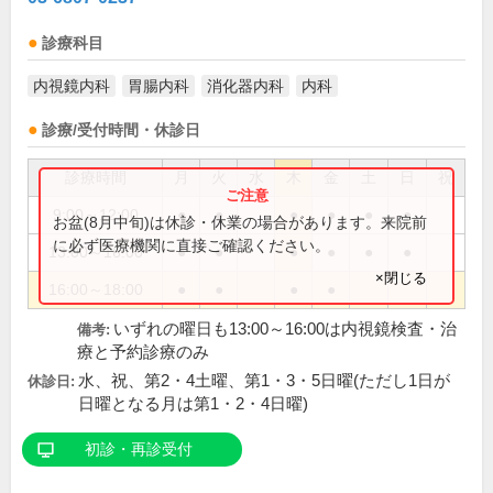
診療科目
内視鏡内科
胃腸内科
消化器内科
内科
診療/受付時間・休診日
診療時間
月
火
水
木
金
土
日
祝
9:00～12:00
●
●
●
●
●
●
お盆(8月中旬)は休診・休業の場合があります。来院前
に必ず医療機関に直接ご確認ください。
13:00～16:00
●
●
●
●
●
●
×閉じる
16:00～18:00
●
●
●
●
いずれの曜日も13:00～16:00は内視鏡検査・治
備考:
療と予約診療のみ
水、祝、第2・4土曜、第1・3・5日曜(ただし1日が
休診日:
日曜となる月は第1・2・4日曜)
初診・再診受付