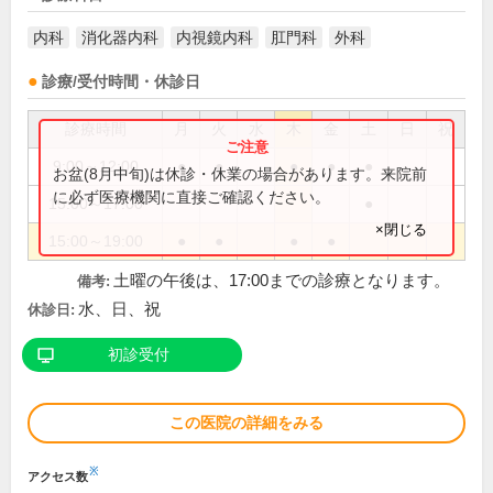
内科
消化器内科
内視鏡内科
肛門科
外科
診療/受付時間・休診日
診療時間
月
火
水
木
金
土
日
祝
9:00～12:00
●
●
●
●
●
お盆(8月中旬)は休診・休業の場合があります。来院前
に必ず医療機関に直接ご確認ください。
15:00～17:00
●
×閉じる
15:00～19:00
●
●
●
●
土曜の午後は、17:00までの診療となります。
備考:
水、日、祝
休診日:
初診受付
この医院の詳細をみる
※
アクセス数