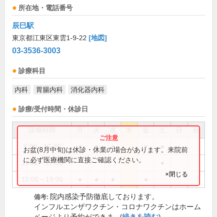
所在地・電話番号
辰巳駅
東京都江東区東雲1-9-22
[地図]
03-3536-3003
診療科目
内科
胃腸内科
消化器内科
診療/受付時間・休診日
診療時間
月
火
水
木
金
土
日
祝
9:00～12:30
●
●
●
●
●
お盆(8月中旬)は休診・休業の場合があります。来院前
に必ず医療機関に直接ご確認ください。
14:00～17:00
●
×閉じる
15:00～19:00
●
●
●
●
院内感染予防徹底しております。
備考:
インフルエンザワクチン・コロナワクチンはホーム