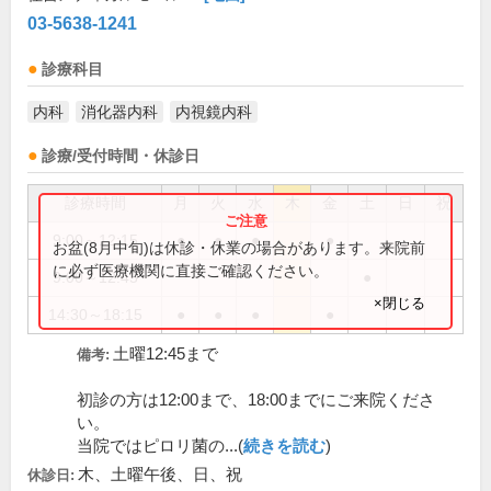
03-5638-1241
診療科目
内科
消化器内科
内視鏡内科
診療/受付時間・休診日
診療時間
月
火
水
木
金
土
日
祝
9:00～12:15
●
●
●
●
お盆(8月中旬)は休診・休業の場合があります。来院前
に必ず医療機関に直接ご確認ください。
9:00～12:45
●
×閉じる
14:30～18:15
●
●
●
●
土曜12:45まで
備考:
初診の方は12:00まで、18:00までにご来院くださ
い。
当院ではピロリ菌の...(
続きを読む
)
木、土曜午後、日、祝
休診日: