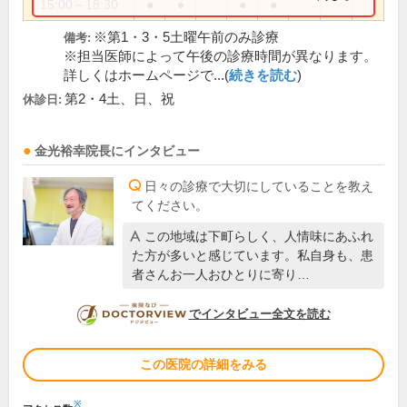
15:00～18:30
●
●
●
●
※第1・3・5土曜午前のみ診療
備考:
※担当医師によって午後の診療時間が異なります。
詳しくはホームページで...(
続きを読む
)
第2・4土、日、祝
休診日:
金光裕幸
院長
にインタビュー
日々の診療で大切にしていることを教え
てください。
この地域は下町らしく、人情味にあふれ
た方が多いと感じています。私自身も、患
者さんお一人おひとりに寄り…
DOCTORVIEW
でインタビュー全文を読む
この医院の詳細をみる
※