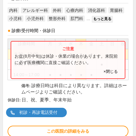
内科
アレルギー科
外科
心療内科
消化器科
胃腸科
小児科
小児外科
整形外科
肛門科
...
もっと見る
診療/受付時間・休診日
診療時間
月
火
水
木
金
土
日
祝
8:30～13:00
●
●
●
●
●
お盆(8月中旬)は休診・休業の場合があります。来院前
に必ず医療機関に直接ご確認ください。
8:30～15:00
●
×閉じる
14:00～17:00
●
●
●
●
●
診療日時は科目により異なります。詳細はホー
備考:
ムページよりご確認ください。
日、祝、夏季、年末年始
休診日:
初診・再診電話受付
この医院の詳細をみる