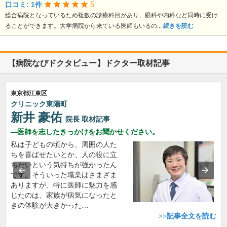
5
口コミ: 1件
総合病院となっているため複数の診療科目があり、眼科や内科など同時に受け
ることができます。大学病院から来ている医師もいるの...
続きを読む
【病院なびドクタビュー】ドクター取材記事
東京都江東区
クリニック東陽町
新井 豪佑
院長
取材記事
医師を志したきっかけをお聞かせください。
私は子どもの頃から、周囲の人た
ちを喜ばせたいとか、人の役に立
ちたいという気持ちが強かったん
です。そういった職業はさまざま
ありますが、特に医師に魅力を感
じたのは、家族が病気になったと
きの体験が大きかった…
>>記事全文を読む