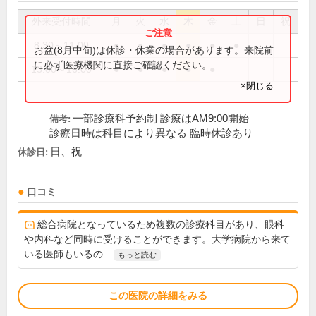
外来受付時間
月
火
水
木
金
土
日
祝
8:30～11:00
●
●
●
●
●
●
お盆(8月中旬)は休診・休業の場合があります。来院前
に必ず医療機関に直接ご確認ください。
13:00～16:00
●
●
●
●
●
×閉じる
一部診療科予約制 診療はAM9:00開始
備考:
診療日時は科目により異なる 臨時休診あり
日、祝
休診日:
口コミ
総合病院となっているため複数の診療科目があり、眼科
や内科など同時に受けることができます。大学病院から来て
いる医師もいるの...
もっと読む
この医院の詳細をみる