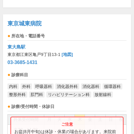
東京城東病院
所在地・電話番号
東大島駅
東京都江東区亀戸9丁目13-1
[地図]
03-3685-1431
診療科目
内科
外科
呼吸器科
消化器外科
消化器科
循環器科
整形外科
肛門科
リハビリテーション科
放射線科
診療/受付時間・休診日
外来受付時間
月
火
水
木
金
土
日
祝
8:30～11:30
●
●
●
●
●
お盆(8月中旬)は休診・休業の場合があります。来院前