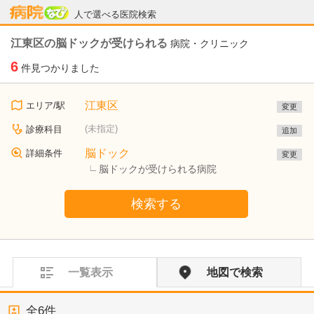
病院なび
人で選べる医院検索
江東区の脳ドックが受けられる
病院・クリニック
6
件見つかりました
江東区
エリア/駅
変更
(未指定)
診療科目
追加
脳ドック
詳細条件
変更
脳ドックが受けられる病院
検索する
一覧表示
地図で検索
全
6
件