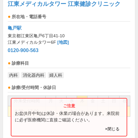
江東メディカルタワー 江東健診クリニック
所在地・電話番号
亀戸駅
東京都江東区亀戸6丁目41-10
江東メディカルタワー6F
[地図]
0120-900-563
診療科目
内科
消化器内科
婦人科
診療/受付時間・休診日
外来受付時間
月
火
水
木
金
土
日
祝
8:30～17:00
●
●
●
●
●
お盆(8月中旬)は休診・休業の場合があります。来院前
に必ず医療機関に直接ご確認ください。
×閉じる