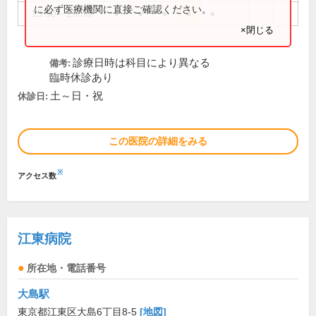
に必ず医療機関に直接ご確認ください。
13:30～15:30
●
●
●
●
●
×閉じる
診療日時は科目により異なる
備考:
臨時休診あり
土～日・祝
休診日:
この医院の詳細をみる
※
アクセス数
江東病院
所在地・電話番号
大島駅
東京都江東区大島6丁目8-5
[地図]