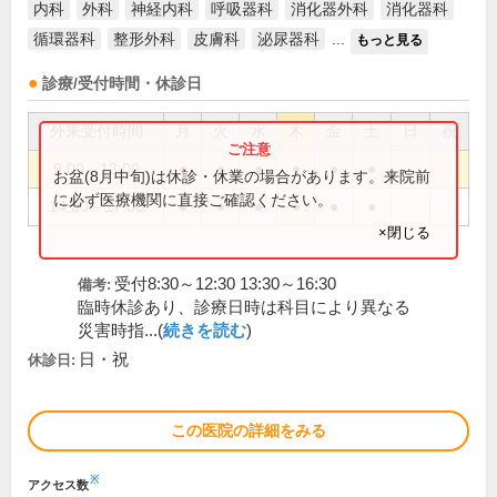
内科
外科
神経内科
呼吸器科
消化器外科
消化器科
循環器科
整形外科
皮膚科
泌尿器科
...
もっと見る
診療/受付時間・休診日
外来受付時間
月
火
水
木
金
土
日
祝
9:00～13:00
●
●
●
●
●
●
お盆(8月中旬)は休診・休業の場合があります。来院前
に必ず医療機関に直接ご確認ください。
14:00～17:00
●
●
●
●
●
●
×閉じる
受付8:30～12:30 13:30～16:30
備考:
臨時休診あり、診療日時は科目により異なる
災害時指...(
続きを読む
)
日・祝
休診日:
この医院の詳細をみる
※
アクセス数