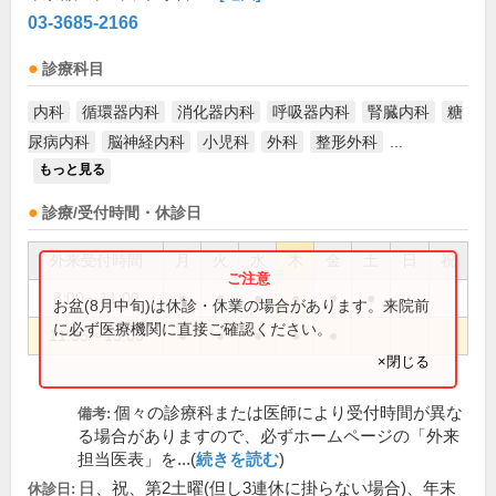
03-3685-2166
診療科目
内科
循環器内科
消化器内科
呼吸器内科
腎臓内科
糖
尿病内科
脳神経内科
小児科
外科
整形外科
...
もっと見る
診療/受付時間・休診日
外来受付時間
月
火
水
木
金
土
日
祝
8:00～11:00
●
●
●
●
●
●
お盆(8月中旬)は休診・休業の場合があります。来院前
に必ず医療機関に直接ご確認ください。
11:35～15:00
●
●
●
●
●
×閉じる
個々の診療科または医師により受付時間が異な
備考:
る場合がありますので、必ずホームページの「外来
担当医表」を...(
続きを読む
)
日、祝、第2土曜(但し3連休に掛らない場合)、年末
休診日: