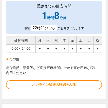
受診までの目安時間
1
8
時間
分後
22
21
時
分ごろ
最短
にお呼びいたします
受付時間
月
火
水
木
金
土
日
祝
0:00～24:00
●
●
●
●
●
●
●
●
その他
急な発熱、悪天候など直接医療機関に掛かる事が困難な際にご
利用ください
オンライン診療の詳細をみる