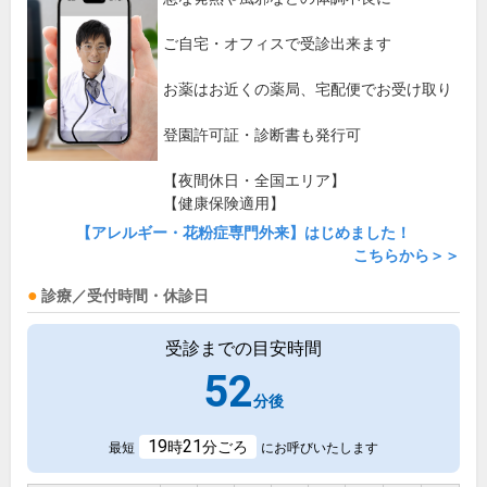
ご自宅・オフィスで受診出来ます
お薬はお近くの薬局、宅配便でお受け取り
登園許可証・診断書も発行可
【夜間休日・全国エリア】
【健康保険適用】
【アレルギー・花粉症専門外来】はじめました！
こちらから＞＞
診療／受付時間・休診日
受診までの目安時間
52
分後
19
21
時
分ごろ
最短
にお呼びいたします