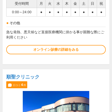
受付時間
月
火
水
木
金
土
日
祝
0:00～24:00
●
●
●
●
●
●
●
●
その他
急な発熱、悪天候など直接医療機関に掛かる事が困難な際にご
利用ください
オンライン診療の詳細をみる
順聖クリニック
4
口コミ
件