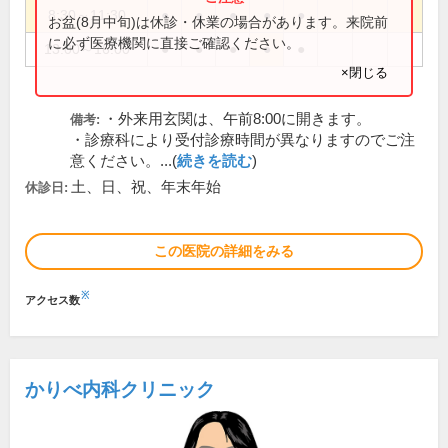
8:30～11:30
●
●
●
●
●
お盆(8月中旬)は休診・休業の場合があります。来院前
に必ず医療機関に直接ご確認ください。
13:00～16:00
●
●
●
●
●
×閉じる
・外来用玄関は、午前8:00に開きます。
備考:
・診療科により受付診療時間が異なりますのでご注
意ください。...(
続きを読む
)
土、日、祝、年末年始
休診日:
この医院の詳細をみる
※
アクセス数
かりべ内科クリニック