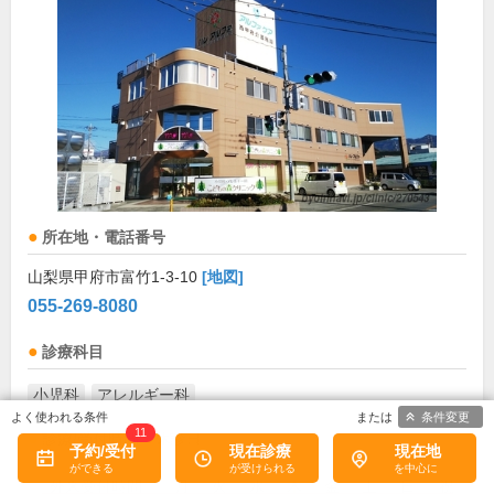
所在地・電話番号
山梨県甲府市富竹1-3-10
[地図]
055-269-8080
診療科目
小児科
アレルギー科
条件変更
11
診療/受付時間・休診日
予約/受付
現在診療
現在地
外来受付時間
月
火
水
木
金
土
日
祝