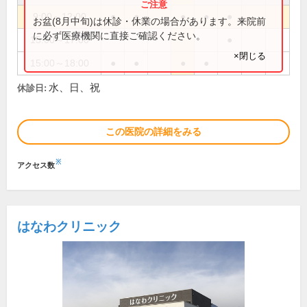
9:00～12:00
●
●
●
●
●
お盆(8月中旬)は休診・休業の場合があります。来院前
に必ず医療機関に直接ご確認ください。
15:00～17:00
●
×閉じる
15:00～18:00
●
●
●
●
水、日、祝
休診日:
この医院の詳細をみる
※
アクセス数
はなわクリニック