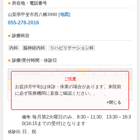
所在地・電話番号
山梨県甲斐市西八幡3990
[地図]
055-278-2016
診療科目
内科
脳神経内科
リハビリテーション科
診療/受付時間・休診日
外来受付時間
月
火
水
木
金
土
日
祝
8:30～11:30
●
●
●
●
●
●
お盆(8月中旬)は休診・休業の場合があります。来院前
に必ず医療機関に直接ご確認ください。
13:30～17:30
●
●
●
●
●
●
×閉じる
毎月第2火曜日のみ、8:30～11:30、13:30～16:3
備考:
0(16:15までの受付)となります
日、祝
休診日: