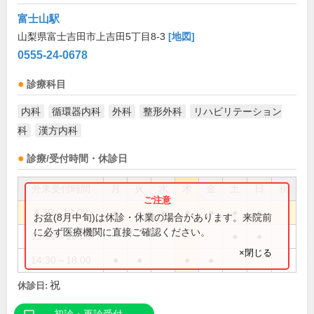
富士山駅
山梨県富士吉田市上吉田5丁目8-3
[地図]
0555-24-0678
診療科目
内科
循環器内科
外科
整形外科
リハビリテーション
科
漢方内科
診療/受付時間・休診日
外来受付時間
月
火
水
木
金
土
日
祝
8:30～12:00
●
●
●
●
●
●
●
お盆(8月中旬)は休診・休業の場合があります。来院前
に必ず医療機関に直接ご確認ください。
13:00～16:00
●
●
×閉じる
14:30～18:00
●
●
●
●
祝
休診日: