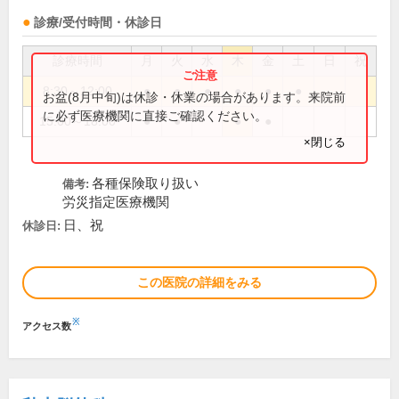
診療/受付時間・休診日
診療時間
月
火
水
木
金
土
日
祝
8:30～12:00
●
●
●
●
●
●
お盆(8月中旬)は休診・休業の場合があります。来院前
に必ず医療機関に直接ご確認ください。
15:00～18:00
●
●
●
●
×閉じる
各種保険取り扱い
備考:
労災指定医療機関
日、祝
休診日:
この医院の詳細をみる
※
アクセス数