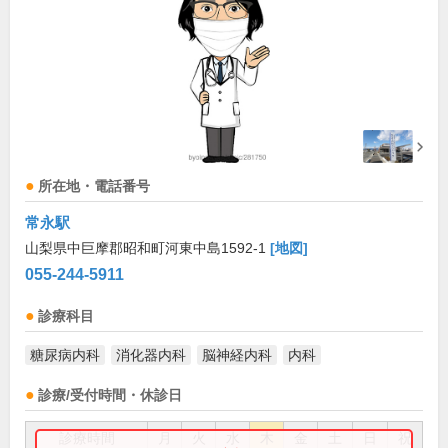
所在地・電話番号
常永駅
山梨県中巨摩郡昭和町河東中島1592-1
[地図]
055-244-5911
診療科目
糖尿病内科
消化器内科
脳神経内科
内科
診療/受付時間・休診日
診療時間
月
火
水
木
金
土
日
祝