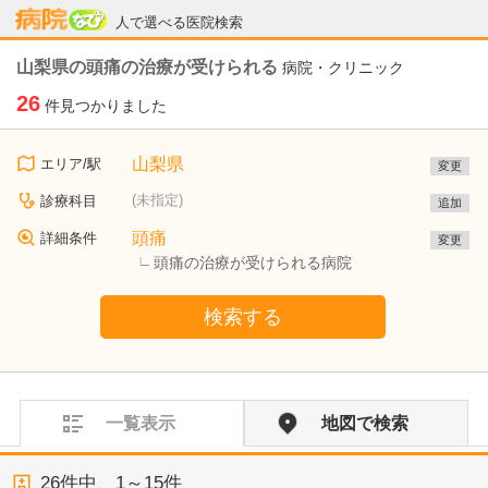
病院なび
人で選べる医院検索
山梨県の頭痛の治療が受けられる
病院・クリニック
26
件見つかりました
山梨県
エリア/駅
変更
(未指定)
診療科目
追加
頭痛
詳細条件
変更
頭痛の治療が受けられる病院
検索する
一覧表示
地図で検索
26
件中、
1～15件