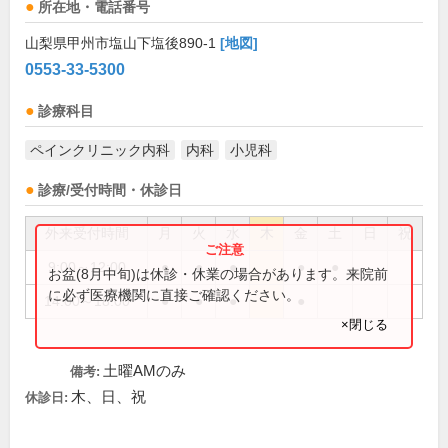
所在地・電話番号
山梨県甲州市塩山下塩後890-1
[地図]
0553-33-5300
診療科目
ペインクリニック内科
内科
小児科
診療/受付時間・休診日
外来受付時間
月
火
水
木
金
土
日
祝
9:00～12:00
●
●
●
●
●
お盆(8月中旬)は休診・休業の場合があります。来院前
に必ず医療機関に直接ご確認ください。
14:00～18:00
●
●
●
●
×閉じる
土曜AMのみ
備考:
木、日、祝
休診日: