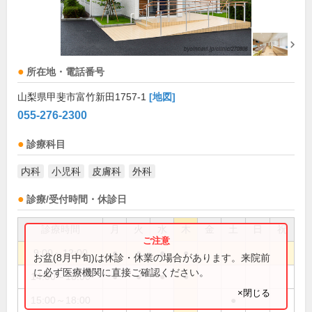
所在地・電話番号
山梨県甲斐市富竹新田1757-1
[地図]
055-276-2300
診療科目
内科
小児科
皮膚科
外科
診療/受付時間・休診日
診療時間
月
火
水
木
金
土
日
祝
9:00～12:00
●
●
●
●
お盆(8月中旬)は休診・休業の場合があります。来院前
に必ず医療機関に直接ご確認ください。
14:00～18:00
●
●
●
●
×閉じる
15:00～18:00
●