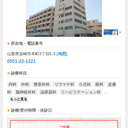
所在地・電話番号
山梨県韮崎市本町3丁目5-3
[地図]
0551-22-1221
診療科目
内科
外科
整形外科
リウマチ科
小児科
眼科
皮膚
科
脳神経外科
泌尿器科
リハビリテーション科
...
もっと見る
診療/受付時間・休診日
外来受付時間
月
火
水
木
金
土
日
祝