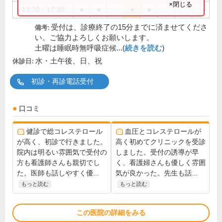
×閉じる
13:30～17:30
●
●
●
●
受付は、診療終了の15分までに済ませてくださ
備考:
い。ご協力よろしくお願いします。
土曜は睡眠時無呼吸症候...(
続きを読む
)
水・土午後、日、祝
休診日:
初診・再診電話受付
口コミ
健診で総コレステロール
血圧とコレステロールが
が高く、初診で行きました。
高く初めてクリニックを受診
院内は明るい雰囲気で受付の
しました。受付の誘導が早
方も看護師さんも親切でし
く、看護婦さんも優しく雰囲
た。医師も話しやすく優...
気が良かった。先生も話...
もっと読む
もっと読む
この医院の詳細をみる