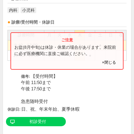
内科
小児科
診療/受付時間・休診日
診療時間
月
火
水
木
金
土
日
祝
8:40～12:00
●
●
●
●
●
●
お盆(8月中旬)は休診・休業の場合があります。来院前
に必ず医療機関に直接ご確認ください。
15:00～18:00
●
●
●
●
×閉じる
【受付時間】
備考:
午前 11:50まで
午後 17:50まで
急患随時受付
日、祝、年末年始、夏季休暇
休診日:
初診受付