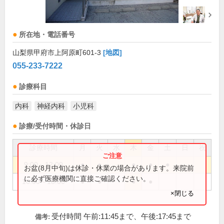
所在地・電話番号
山梨県甲府市上阿原町601-3
[地図]
055-233-7222
診療科目
内科
神経内科
小児科
診療/受付時間・休診日
診療時間
月
火
水
木
金
土
日
祝
9:00～12:00
●
●
●
●
●
お盆(8月中旬)は休診・休業の場合があります。来院前
に必ず医療機関に直接ご確認ください。
16:00～18:00
●
●
●
●
×閉じる
受付時間 午前:11:45まで、午後:17:45まで
備考: