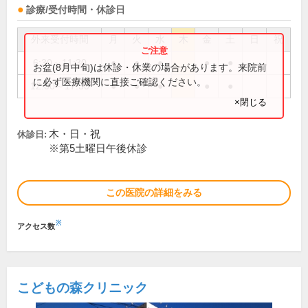
診療/受付時間・休診日
外来受付時間
月
火
水
木
金
土
日
祝
6:30～11:30
●
●
●
●
●
お盆(8月中旬)は休診・休業の場合があります。来院前
に必ず医療機関に直接ご確認ください。
12:00～17:30
●
●
●
●
●
×閉じる
木・日・祝
休診日:
※第5土曜日午後休診
この医院の詳細をみる
※
アクセス数
こどもの森クリニック