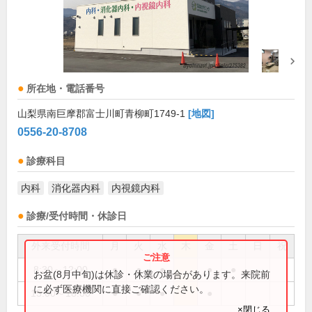
所在地・電話番号
山梨県南巨摩郡富士川町青柳町1749-1
[地図]
0556-20-8708
診療科目
内科
消化器内科
内視鏡内科
診療/受付時間・休診日
外来受付時間
月
火
水
木
金
土
日
祝
8:30～12:00
●
●
●
●
●
お盆(8月中旬)は休診・休業の場合があります。来院前
に必ず医療機関に直接ご確認ください。
15:00～18:00
●
●
●
●
×閉じる