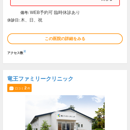
WEB予約可 臨時休診あり
備考:
木、日、祝
休診日:
この医院の詳細をみる
※
アクセス数
竜王ファミリークリニック
2
口コミ
件