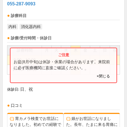
055-287-9093
診療科目
内科
消化器内科
診療/受付時間・休診日
診療時間
月
火
水
木
金
土
日
祝
9:00～12:00
●
●
●
●
●
●
お盆(8月中旬)は休診・休業の場合があります。来院前
に必ず医療機関に直接ご確認ください。
14:30～18:00
●
●
●
●
×閉じる
日、祝
休診日:
口コミ
胃カメラ検査でお世話に
娘がお世話になりまし
なりました。初めての経験で
た。長年、たまに来る胃痛に