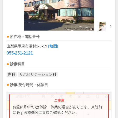
所在地・電話番号
山梨県甲府市湯村1-5-19
[地図]
055-251-2121
診療科目
内科
リハビリテーション科
診療/受付時間・休診日
診療時間
月
火
水
木
金
土
日
祝
8:30～11:30
●
●
●
●
●
お盆(8月中旬)は休診・休業の場合があります。来院前
に必ず医療機関に直接ご確認ください。
8:30～12:00
●