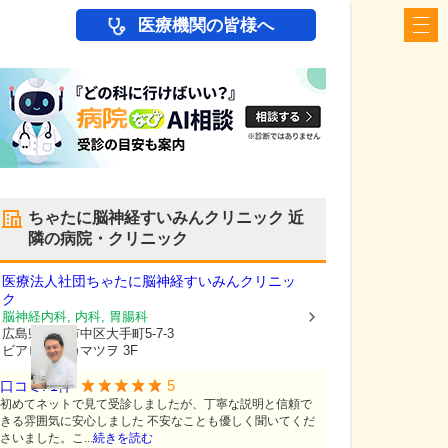
医療機関の皆様へ
ちゃたに脳神経すいみんクリニック
近
隣の病院・クリニック
医療法人社団
ちゃたに脳神経すいみんクリニッ
ク
脳神経内科, 内科, 胃腸科
広島県広島市中区
大手町5-7-3
ビアビアンカマツヲ 3F
5
口コミ:
1
件
初めてネットで見て受診しましたが、丁寧な説明と信頼で
きる雰囲気に安心しました 不安なことも優しく聞いてくだ
さいました。こ...
続きを読む