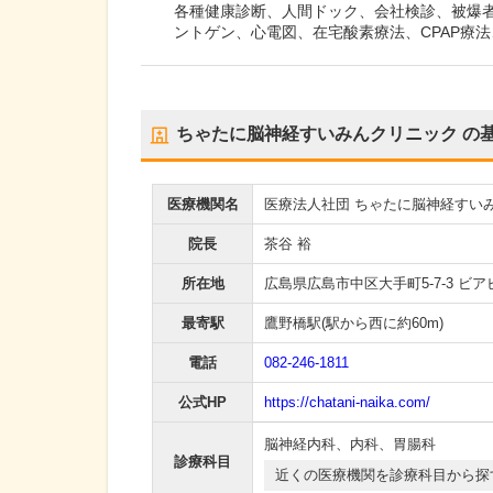
各種健康診断、人間ドック、会社検診、被爆
ントゲン、心電図、在宅酸素療法、CPAP療
ちゃたに脳神経すいみんクリニック
の
医療機関名
医療法人社団 ちゃたに脳神経すい
院長
茶谷 裕
所在地
広島県広島市中区大手町5-7-3 ビア
最寄駅
鷹野橋駅
(駅から
西に約60m
)
電話
082-246-1811
公式HP
https://chatani-naika.com/
脳神経内科
、
内科
、
胃腸科
診療科目
近くの医療機関を診療科目から探