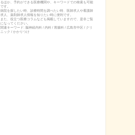
るほか、予約ができる医療機関や、キーワードでの検索も可能
です。
病院を探したい時、診療時間を調べたい時、医師求人や看護師
求人、薬剤師求人情報を知りたい時に便利です。
また、役立つ医療コラムなども掲載していますので、是非ご覧
になってください。
関連キーワード:
脳神経内科 / 内科 / 胃腸科 / 広島市中区 / クリ
ニック / かかりつけ