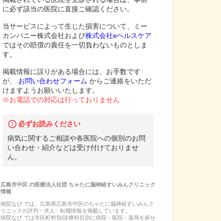
に必ず該当の医院に直接ご確認ください。
当サービスによって生じた損害について、ミー
カンパニー株式会社および
株式会社eヘルスケア
ではその賠償の責任を一切負わないものとしま
す。
掲載情報に誤りがある場合には、お手数です
が、
お問い合わせフォーム
からご連絡をいただ
けますようお願いいたします。
※お電話での対応は行っておりません
必ずお読みください
病気に関するご相談や各医院への個別のお問
い合わせ・紹介などは受け付けておりませ
ん。
広島市中区
の
医療法人社団 ちゃたに脳神経すいみんクリニック
情報
病院なび では、
広島県
広島市中区
の
ちゃたに脳神経すいみんク
リニック
の
評判・求人・転職
情報を掲載しています。
病院なび では市区町村別/診療科目別に病院・医院・薬局を探せ