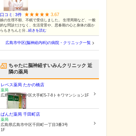
3.67
口コミ:
3
件
娘の生理不順、不眠で受信しました。 生理周期など、一般
的な問診だけなく、生活背景や、思春期の心と身体の面か
らもきちんと分...
続きを読む
広島市中区(脳神経内科)の病院・クリニック一覧
ちゃたに脳神経すいみんクリニック
近
隣の薬局
レベス薬局 たかの橋店
薬局
広島県広島市中区
大手町5-7-8トキワマンション1F
ぱんだ薬局 千田町店
薬局
広島県広島市中区
千田町一丁目3番3号
1F