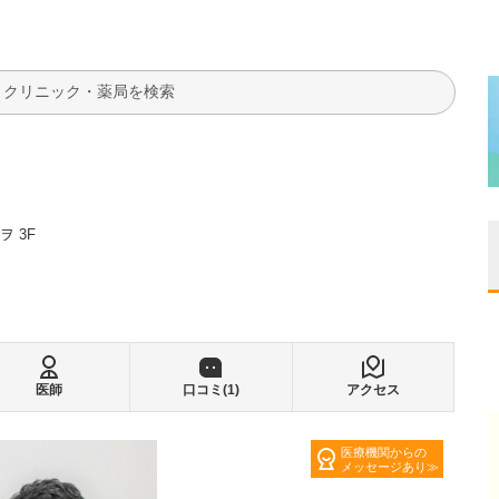
検索
 3F
医師
口コミ(
1
)
アクセス
医療機関からの
メッセージあり