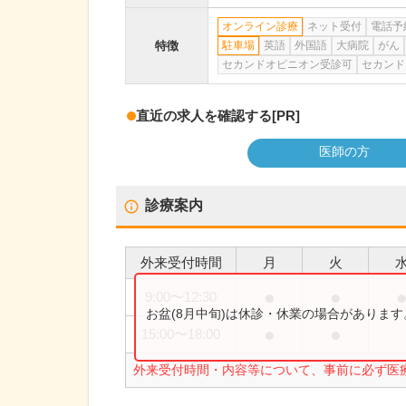
オンライン診療
ネット受付
電話予
特徴
駐車場
英語
外国語
大病院
がん
セカンドオピニオン受診可
セカンド
直近の求人を確認する
[PR]
医師の方
診療案内
外来受付時間
月
火
●
●
9:00
〜
12:30
お盆(8月中旬)は休診・休業の場合がありま
●
●
15:00
〜
18:00
外来受付時間・内容等について、事前に必ず医