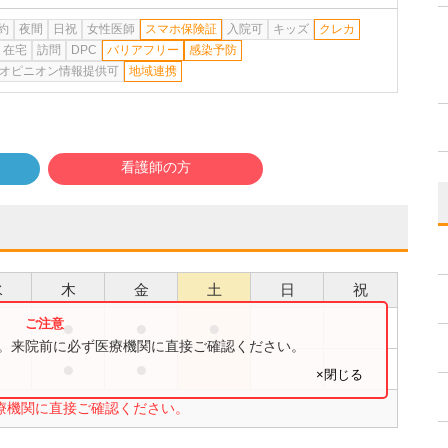
約
夜間
日祝
女性医師
スマホ保険証
入院可
キッズ
クレカ
在宅
訪問
DPC
バリアフリー
感染予防
オピニオン情報提供可
地域連携
看護師の方
水
木
金
土
日
祝
●
●
●
●
す。来院前に必ず医療機関に直接ご確認ください。
●
●
×閉じる
療機関に直接ご確認ください。