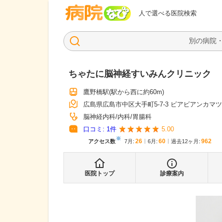
病院なび
人で選べる医院検索
ちゃたに脳神経すいみんクリニック
鷹野橋駅
(駅から
西に約60m
)
広島県広島市中区大手町5-7-3 ビアビアンカマツヲ
脳神経内科
内科
胃腸科
口コミ:
1
件
5.00
※
26
60
962
アクセス数
7月
:
6月
:
過去12ヶ月:
医院トップ
診療案内