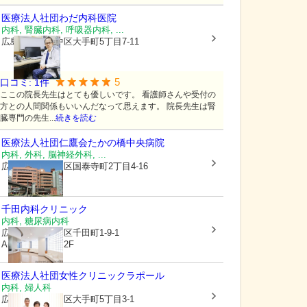
医療法人社団
わだ内科医院
内科, 腎臓内科, 呼吸器内科, ...
広島県広島市中区
大手町5丁目7-11
5
口コミ:
1
件
ここの院長先生はとても優しいです。 看護師さんや受付の
方との人間関係もいいんだなって思えます。 院長先生は腎
臓専門の先生...
続きを読む
医療法人社団仁鷹会
たかの橋中央病院
内科, 外科, 脳神経外科, ...
広島県広島市中区
国泰寺町2丁目4-16
千田内科クリニック
内科, 糖尿病内科
広島県広島市中区
千田町1-9-1
A-スカイコート2F
医療法人社団
女性クリニックラポール
内科, 婦人科
広島県広島市中区
大手町5丁目3-1