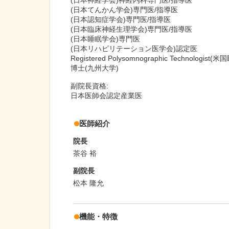
(日本神経学会)神経内科専門医/指導医
(日本てんかん学会)専門医/指導医
(日本認知症学会)専門医/指導医
(日本臨床神経生理学会)専門医/指導医
(日本睡眠学会)専門医
(日本リハビリテーション医学会)認定医
Registered Polysomnographic Technologis
博士(九州大学)
副院長資格:
日本医師会認定産業医
医師紹介
院長
茶谷 裕
副院長
松本 隆允
機能・特徴