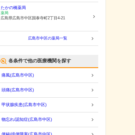
たかの橋薬局
薬局
広島県広島市中区
国泰寺町2丁目4-21
広島市中区
の薬局一覧
各条件で他の医療機関を探す
痛風
(
広島市中区
)
頭痛
(
広島市中区
)
甲状腺疾患
(
広島市中区
)
物忘れ/認知症
(
広島市中区
)
便秘/排便障害
(
広島市中区
)