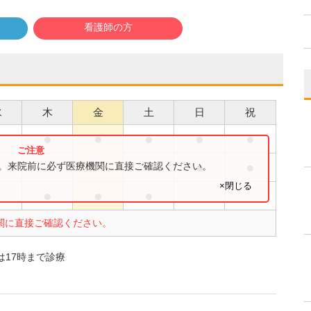
看護師の方
水
木
金
土
日
祝
●
●
●
●
●
●
●
●
す。来院前に必ず医療機関に直接ご確認ください。
×閉じる
●
●
●
●
関に直接ご確認ください。
は17時まで診療