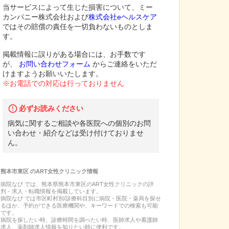
当サービスによって生じた損害について、ミー
カンパニー株式会社および
株式会社eヘルスケア
ではその賠償の責任を一切負わないものとしま
す。
掲載情報に誤りがある場合には、お手数です
が、
お問い合わせフォーム
からご連絡をいただ
けますようお願いいたします。
※お電話での対応は行っておりません
必ずお読みください
病気に関するご相談や各医院への個別のお問
い合わせ・紹介などは受け付けておりませ
ん。
熊本市東区
の
ART女性クリニック
情報
病院なび では、
熊本県
熊本市東区
の
ART女性クリニック
の
評
判・求人・転職
情報を掲載しています。
病院なび では市区町村別/診療科目別に病院・医院・薬局を探せ
るほか、予約ができる医療機関や、キーワードでの検索も可能
です。
病院を探したい時、診療時間を調べたい時、医師求人や看護師
求人、薬剤師求人情報を知りたい時に便利です。