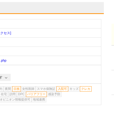
アクセス]
.php
す
約
夜間
日祝
女性医師
スマホ保険証
入院可
キッズ
クレカ
在宅
訪問
DPC
バリアフリー
感染予防
オピニオン情報提供可
地域連携