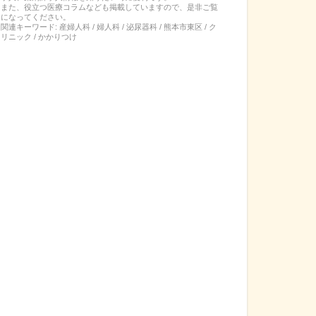
また、役立つ医療コラムなども掲載していますので、是非ご覧
になってください。
関連キーワード:
産婦人科 / 婦人科 / 泌尿器科 / 熊本市東区 / ク
リニック / かかりつけ