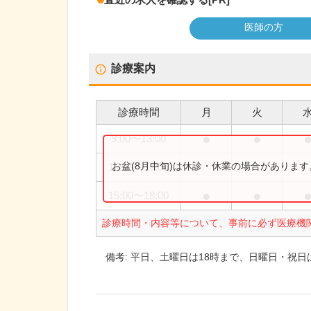
医師の方
診療案内
診療時間
月
火
●
●
9:00
〜
13:00
お盆(8月中旬)は休診・休業の場合がありま
15:00
〜
17:00
●
●
15:00
〜
18:00
診療時間・内容等について、事前に必ず医療機
備考:
平日、土曜日は18時まで、日曜日・祝日