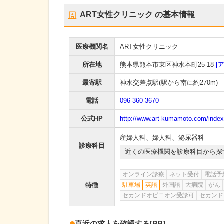
ART女性クリニック
の基本情報
医療機関名
ART女性クリニック
所在地
熊本県熊本市東区神水本町25-18
[
最寄駅
神水交差点駅
(駅から
南に約270m
)
電話
096-360-3670
公式HP
http://www.art-kumamoto.com/index
産婦人科
、
婦人科
、
泌尿器科
診療科目
近くの医療機関を診療科目から探
オンライン診療
ネット受付
電話予
特徴
駐車場
英語
外国語
大病院
がん
セカンドオピニオン受診可
セカンド
直近の求人を確認する
[PR]