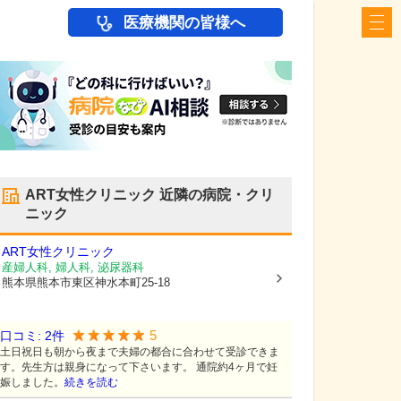
医療機関の皆様へ
ART女性クリニック
近隣の病院・クリ
ニック
ART女性クリニック
産婦人科, 婦人科, 泌尿器科
熊本県熊本市東区
神水本町25-18
5
口コミ:
2
件
土日祝日も朝から夜まで夫婦の都合に合わせて受診できま
す。先生方は親身になって下さいます。 通院約4ヶ月で妊
娠しました。
続きを読む