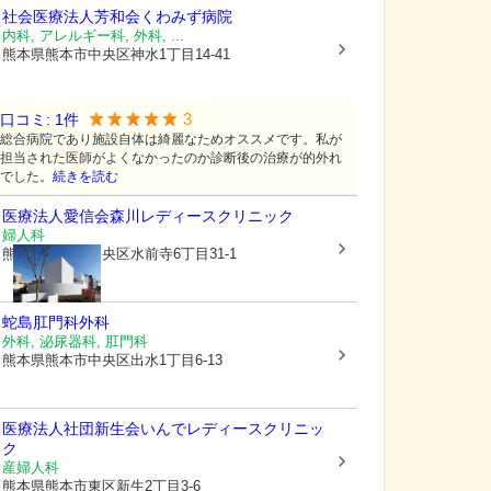
社会医療法人芳和会
くわみず病院
内科, アレルギー科, 外科, ...
熊本県熊本市中央区
神水1丁目14-41
3
口コミ:
1
件
総合病院であり施設自体は綺麗なためオススメです。私が
担当された医師がよくなかったのか診断後の治療が的外れ
でした。
続きを読む
医療法人愛信会
森川レディースクリニック
婦人科
熊本県熊本市中央区
水前寺6丁目31-1
蛇島肛門科外科
外科, 泌尿器科, 肛門科
熊本県熊本市中央区
出水1丁目6-13
医療法人社団新生会
いんでレディースクリニッ
ク
産婦人科
熊本県熊本市東区
新生2丁目3-6