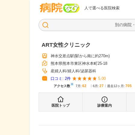
病院なび
人で選べる医院検索
ART女性クリニック
神水交差点駅
(駅から
南に約270m
)
熊本県熊本市東区神水本町25-18
産婦人科
婦人科
泌尿器科
口コミ:
2
件
5.00
※
62
27
705
アクセス数
7月
:
6月
:
過去12ヶ月:
医院トップ
診療案内