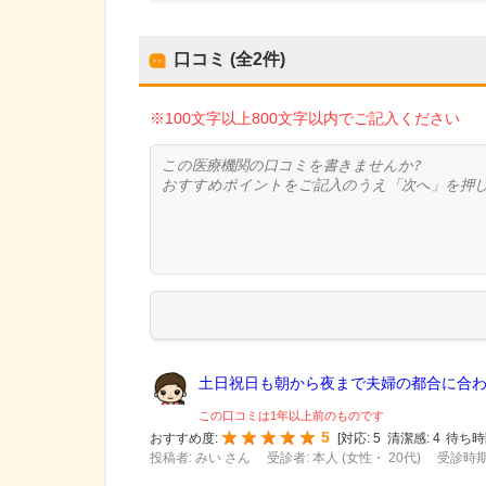
口コミ (全
2
件)
※100文字以上800文字以内でご記入ください
土日祝日も朝から夜まで夫婦の都合に合わせ
この口コミは1年以上前のものです
5
おすすめ度:
[
対応:
5
清潔感:
4
待ち時
投稿者: みい さん
受診者: 本人 (女性・ 20代)
受診時期: