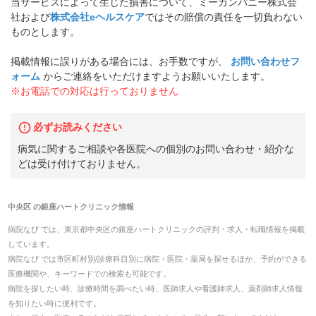
当サービスによって生じた損害について、ミーカンパニー株式会
社および
株式会社eヘルスケア
ではその賠償の責任を一切負わない
ものとします。
掲載情報に誤りがある場合には、お手数ですが、
お問い合わせフ
ォーム
からご連絡をいただけますようお願いいたします。
※お電話での対応は行っておりません
必ずお読みください
病気に関するご相談や各医院への個別のお問い合わせ・紹介な
どは受け付けておりません。
中央区
の
銀座ハートクリニック
情報
病院なび では、
東京都
中央区
の
銀座ハートクリニック
の
評判・求人・転職
情報を掲載
しています。
病院なび では市区町村別/診療科目別に病院・医院・薬局を探せるほか、予約ができる
医療機関や、キーワードでの検索も可能です。
病院を探したい時、診療時間を調べたい時、医師求人や看護師求人、薬剤師求人情報
を知りたい時に便利です。