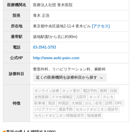
医療機関名
医療法人社団 青木医院
院長
青木 正浩
所在地
東京都中央区築地2-11-4 青木ビル
[アクセス]
最寄駅
築地駅
(駅から
北に約90m
)
電話
03-3541-3793
公式HP
http://www.aoki-pain.com
整形外科
、
リハビリテーション科
、
麻酔科
診療科目
近くの医療機関を診療科目から探す
オンライン診療
ネット受付
電話予約
夜間
日祝
女性医師
スマホ保険証
入院可
キッズ
クレカ
特徴
駐車場
英語
外国語
大病院
がん
在宅
訪問
DPC
バリアフリー
感染予防
セカンドオピニオン受診可
セカンドオピニオン情報提供可
地域連携