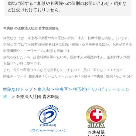
病気に関するご相談や各医院への個別のお問い合わせ・紹介な
どは受け付けておりません。
中央区
の
医療法人社団 青木医院
情報
病院なび では、
東京都
中央区
の
青木医院
の
評判・求人・転職
情報を掲載しています。
病院なび では市区町村別/診療科目別に病院・医院・薬局を探せるほか、予約ができる
医療機関や、キーワードでの検索も可能です。
病院を探したい時、診療時間を調べたい時、医師求人や看護師求人、薬剤師求人情報
を知りたい時に便利です。
また、役立つ医療コラムなども掲載していますので、是非ご覧になってください。
関連キーワード:
整形外科 / リハビリテーション科 / 麻酔科 / 中央区 / 医院 / かかりつけ
病院なびトップ
>
東京都
>
中央区
>
整形外科
リハビリテーション
科
... >
医療法人社団 青木医院
プライバシーマークについて