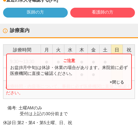
直近の求人を確認する
[PR]
医師の方
看護師の方
診療案内
診療時間
月
火
水
木
金
土
日
祝
●
●
●
●
●
●
9:30
〜
13:30
お盆(8月中旬)は休診・休業の場合があります。来院前に必ず
●
●
●
●
●
医療機関に直接ご確認ください。
15:00
〜
19:00
×閉じる
診療時間・内容等について、事前に必ず医療機関に直接ご確認く
ださい。
備考:
土曜AMのみ
受付は上記の30分前まで
休診日:
第2・第4・第5土曜、日、祝