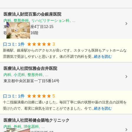
医療法人財団百葉の会
銀座医院
内科, 整形外科, リハビリテーション科, ...
東京都中央区
銀座4丁目12-15
歌舞伎座タワー16階
3
口コミ:
1
件
新橋駅、銀座駅からのアクセスが良いです。スタッフも医師もアットホームな
雰囲気で受診しやすいと思います。体の不調で内科を受...
続きを読む
医療法人社団恒雅会吉井医院
内科, 小児科, 整形外科, ...
東京都中央区
新富一丁目5番14号
5
口コミ:
1
件
十二指腸潰瘍の治療に通いました。毎回丁寧に病の状態や薬の注意点の説明を
受けたので、着実に病気を治すことができました。今で...
続きを読む
医療法人社団裕健会
築地クリニック
内科, 外科, 消化器科, ...