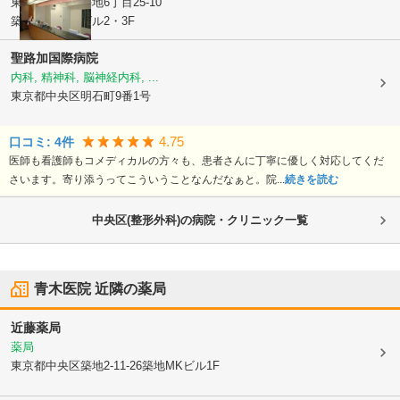
東京都中央区
築地6丁目25-10
築地センタービル2・3F
聖路加国際病院
内科, 精神科, 脳神経内科, ...
東京都中央区
明石町9番1号
4.75
口コミ:
4
件
医師も看護師もコメディカルの方々も、患者さんに丁寧に優しく対応してくだ
さいます。寄り添うってこういうことなんだなぁと。院...
続きを読む
中央区(整形外科)の病院・クリニック一覧
青木医院
近隣の薬局
近藤薬局
薬局
東京都中央区
築地2-11-26築地MKビル1F