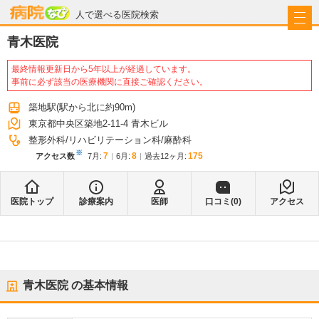
病院なび
人で選べる医院検索
青木医院
最終情報更新日から5年以上が経過しています。
事前に必ず該当の医療機関に直接ご確認ください。
築地駅
(駅から
北に約90m
)
東京都中央区築地2-11-4 青木ビル
整形外科
リハビリテーション科
麻酔科
※
7
8
175
アクセス数
7月
:
6月
:
過去12ヶ月:
医院トップ
診療案内
医師
口コミ(
0
)
アクセス
青木医院
の基本情報