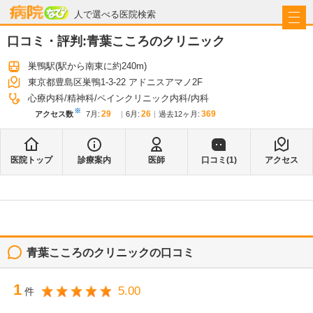
病院なび
人で選べる医院検索
口コミ・評判:
青葉こころのクリニック
巣鴨駅
(駅から
南東に約240m
)
東京都豊島区巣鴨1-3-22 アドニスアマノ2F
心療内科
精神科
ペインクリニック内科
内科
※
29
26
369
アクセス数
7月
:
6月
:
過去12ヶ月:
医院トップ
診療案内
医師
口コミ(
1
)
アクセス
青葉こころのクリニック
の口コミ
1
5.00
件