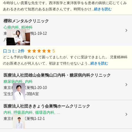
今時珍しい貴重な先生です。西洋医学と東洋医学をを患者の病状に応じてくみ
あわるきわめて知恵のあるお医者さんです。時間をかけ...
続きを読む
櫻和メンタルクリニック
心療内科, 精神科
東京都豊島区
巣鴨1-19-12
八木下ビル3F
5
口コミ:
2
件
どこも予約が取れなくて困ってましたが、すぐに受診できました。 児童精神科
のお医者さんが何人もいて、初診まで待たせないよう...
続きを読む
医療法人社団雄山会
巣鴨山口内科・糖尿病内科クリニック
糖尿病内科, 内科
東京都豊島区
巣鴨1-20-10
宝生第一ビル3階A室
医療法人社団ききょう会
巣鴨ホームクリニック
内科, 呼吸器内科, 循環器内科, ...
東京都豊島区
巣鴨1-12-1