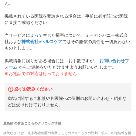
ん。
掲載されている医院を受診される場合は、事前に必ず該当の医院
に直接ご確認ください。
当サービスによって生じた損害について、ミーカンパニー株式会
社および
株式会社eヘルスケア
ではその賠償の責任を一切負わない
ものとします。
掲載情報に誤りがある場合には、お手数ですが、
お問い合わせフ
ォーム
からご連絡をいただけますようお願いいたします。
※お電話での対応は行っておりません
必ずお読みください
病気に関するご相談や各医院への個別のお問い合わせ・紹介な
どは受け付けておりません。
豊島区
の
青葉こころのクリニック
情報
病院なび では、
東京都
豊島区
の
青葉こころのクリニック
の
評判・求人・転職
情報を掲