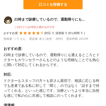
口コミを投稿する
21時まで診療しているので、通勤帰りにも...
この口コミは1年以上前のものです
5
おすすめ度:
[
対応:
5
清潔感:
5
待ち時間:
5
]
投稿者: ソラ さん
受診者: 本人 (女性・ 30代)
受診時期: 2013年
おすすめ度
:
21時まで診療しているので、通勤帰りにも通えるところとド
クターもカウンセラーさんもどのような些細なことでも熱心
に聞いて対応してくれるからです。
対応
:
ドクターもスタッフの方々も皆さん親切で、相談に応じる時
でも患者である私に対して「聞く」のではなく「話すまで待
ってくれる」といった感じです。治療というより本当に自然
な感じで私の心に共感して相談にのってくれます。
清潔感
: