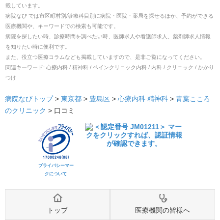
載しています。
病院なび では市区町村別/診療科目別に病院・医院・薬局を探せるほか、予約ができる
医療機関や、キーワードでの検索も可能です。
病院を探したい時、診療時間を調べたい時、医師求人や看護師求人、薬剤師求人情報
を知りたい時に便利です。
また、役立つ医療コラムなども掲載していますので、是非ご覧になってください。
関連キーワード:
心療内科 / 精神科 / ペインクリニック内科 / 内科 / クリニック / かかり
つけ
病院なびトップ
>
東京都
>
豊島区
>
心療内科
精神科
>
青葉こころ
のクリニック
>
口コミ
プライバシーマー
クについて
トップ
医療機関の皆様へ