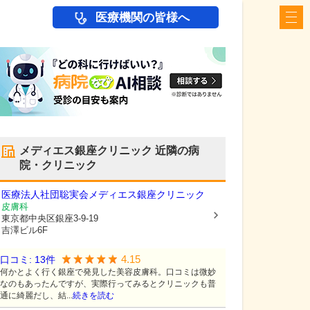
医療機関の皆様へ
メディエス銀座クリニック
近隣の病
院・クリニック
医療法人社団聡実会
メディエス銀座クリニック
皮膚科
東京都中央区
銀座3-9-19
吉澤ビル6F
4.15
口コミ:
13
件
何かとよく行く銀座で発見した美容皮膚科。口コミは微妙
なのもあったんですが、実際行ってみるとクリニックも普
通に綺麗だし、結...
続きを読む