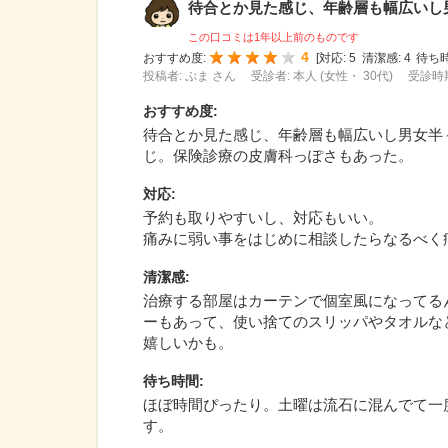
待合とか見た感じ、年齢層も幅広いし男女
この口コミは1年以上前のものです
4
おすすめ度:
[
対応:
5
清潔感:
4
待ち時
投稿者: ぷま さん
受診者: 本人 (女性・ 30代)
受診時期
おすすめ度
:
待合とか見た感じ、年齢層も幅広いし男女半
じ。保険診療の皮膚科っぽさもあった。
対応
:
予約も取りやすいし、対応もいい。
痛みに弱い事をはじめに相談したらなるべく
清潔感
:
治療する部屋はカーテンで個室風になってる
ーもあって、使い捨てのスリッパやタオルな
嬉しいかも。
待ち時間
:
ほぼ時間ぴったり。土曜は流石に混んでて一
す。