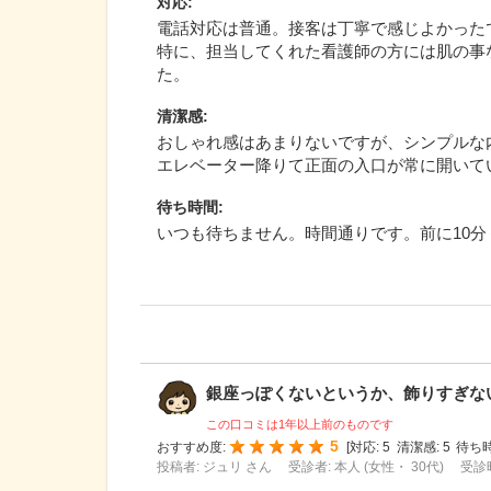
対応
:
電話対応は普通。接客は丁寧で感じよかった
特に、担当してくれた看護師の方には肌の事
た。
清潔感
:
おしゃれ感はあまりないですが、シンプルな
エレベーター降りて正面の入口が常に開いて
待ち時間
:
いつも待ちません。時間通りです。前に10
銀座っぽくないというか、飾りすぎないと
この口コミは1年以上前のものです
5
おすすめ度:
[
対応:
5
清潔感:
5
待ち時
投稿者: ジュリ さん
受診者: 本人 (女性・ 30代)
受診時