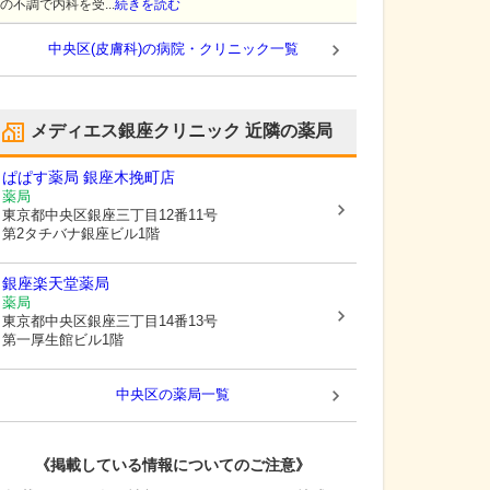
の不調で内科を受...
続きを読む
中央区(皮膚科)の病院・クリニック一覧
メディエス銀座クリニック
近隣の薬局
ぱぱす薬局 銀座木挽町店
薬局
東京都中央区
銀座三丁目12番11号
第2タチバナ銀座ビル1階
銀座楽天堂薬局
薬局
東京都中央区
銀座三丁目14番13号
第一厚生館ビル1階
中央区
の薬局一覧
《掲載している情報についてのご注意》