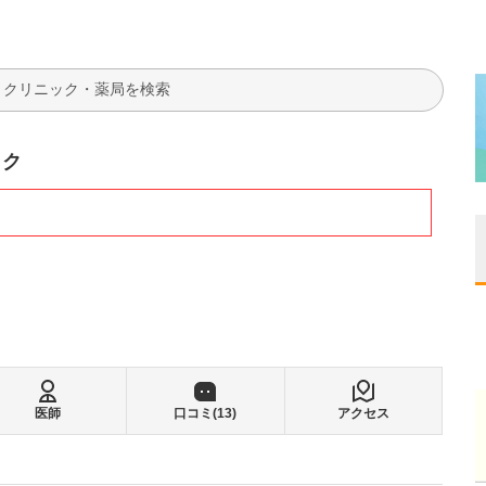
検索
ック
医師
口コミ(
13
)
アクセス