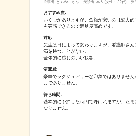
投稿者: とくめい さん
受診者: 本人 (女性・ 20代)
受
おすすめ度
:
いくつかありますが、金額が安いのは魅力的
も実感できるので満足度高めです。
対応
:
先生は日によって変わりますが、看護師さん
満を持つことがない。
全体的に感じのいい接客。
清潔感
:
豪華でラグジュアリーな印象ではありません
までありません。
待ち時間
:
基本的に予約した時間で呼ばれますが、たま
なりません。