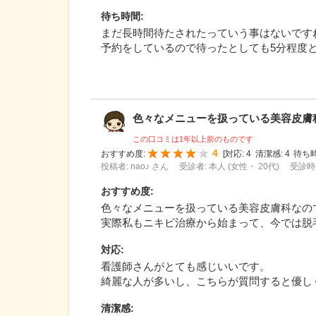
待ち時間
:
まだ長時間待たされたっていう事はないです
予約をしているので待ったとしても5分程度
色々なメニューを扱っている美容皮膚科な
この口コミは1年以上前のものです
4
おすすめ度:
[
対応:
4
清潔感:
4
待ち時
投稿者: nao♪ さん
受診者: 本人 (女性・ 20代)
受診時期
おすすめ度
:
色々なメニューを扱っている美容皮膚科なの
実際私もニキビ治療から始まって、今では脱
対応
:
看護師さんがとても感じいいです。
綺麗な人が多いし、こちらが質問すると優し
清潔感
: