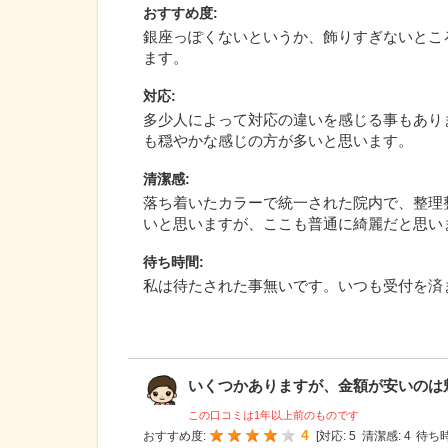
おすすめ度
:
銀座っぽくないというか、飾りすぎないとこ
ます。
対応
:
多少人によって対応の違いを感じる事もあり
も穏やかな感じの方が多いと思います。
清潔感
:
落ち着いたカラーで統一された院内で、整理
いと思いますが、ここも普通に綺麗だと思い
待ち時間
:
私は待たされた事無いです。いつも受付を済
いくつかありますが、金額が安いのは魅力
この口コミは1年以上前のものです
4
おすすめ度:
[
対応:
5
清潔感:
4
待ち時