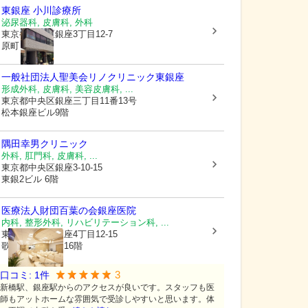
東銀座 小川診療所
泌尿器科, 皮膚科, 外科
東京都中央区
銀座3丁目12-7
原町ビル2階
一般社団法人聖美会リノクリニック東銀座
形成外科, 皮膚科, 美容皮膚科, ...
東京都中央区
銀座三丁目11番13号
松本銀座ビル9階
隅田幸男クリニック
外科, 肛門科, 皮膚科, ...
東京都中央区
銀座3-10-15
東銀2ビル 6階
医療法人財団百葉の会
銀座医院
内科, 整形外科, リハビリテーション科, ...
東京都中央区
銀座4丁目12-15
歌舞伎座タワー16階
3
口コミ:
1
件
新橋駅、銀座駅からのアクセスが良いです。スタッフも医
師もアットホームな雰囲気で受診しやすいと思います。体