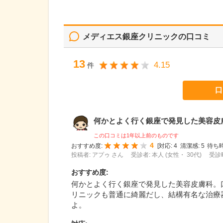
メディエス銀座クリニック
の口コミ
13
4.15
件
口
何かとよく行く銀座で発見した美容皮膚科
この口コミは1年以上前のものです
4
おすすめ度:
[
対応:
4
清潔感:
5
待ち時
投稿者: アプゥ さん
受診者: 本人 (女性・ 30代)
受診時
おすすめ度
:
何かとよく行く銀座で発見した美容皮膚科。
リニックも普通に綺麗だし、結構有名な治療
よ。