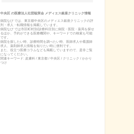
中央区
の
医療法人社団聡実会 メディエス銀座クリニック
情報
病院なび では、
東京都
中央区
の
メディエス銀座クリニック
の
評
判・求人・転職
情報を掲載しています。
病院なび では市区町村別/診療科目別に病院・医院・薬局を探せ
るほか、予約ができる医療機関や、キーワードでの検索も可能
です。
病院を探したい時、診療時間を調べたい時、医師求人や看護師
求人、薬剤師求人情報を知りたい時に便利です。
また、役立つ医療コラムなども掲載していますので、是非ご覧
になってください。
関連キーワード:
皮膚科 / 東京都 / 中央区 / クリニック / かかり
つけ