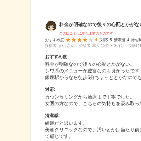
料金が明確なので後々の心配とかがない。
この口コミは1年以上前のものです
4
おすすめ度:
[
対応:
5
清潔感:
4
待ち時
投稿者: まい さん
受診者: 本人 (女性・ 30代)
受診時期
おすすめ度
:
料金が明確なので後々の心配とかがない。
シワ系のメニューが豊富なのも良かったです
銀座駅からなら徒歩5分ちょっととかなので
対応
:
カウンセリングから治療まで丁寧でした。
女医の方なので、こちらの気持ちを汲み取っ
清潔感
:
綺麗だと思います。
美容クリニックなので、汚いとかは当たり前
て感じです。