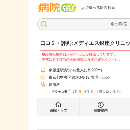
病院なび
人で選べる医院検索
口コミ・評判:
メディエス銀座クリニ
最終情報更新日から5年以上が経過しています。
事前に必ず該当の医療機関に直接ご確認ください。
東銀座駅
(駅から
北東に約200m
)
東京都中央区銀座3-9-19 吉澤ビル6F
皮膚科
※
5
6
64
アクセス数
7月
:
6月
:
過去12ヶ月:
医院トップ
診療案内