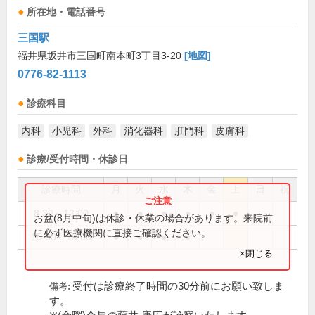
所在地・電話番号
三国駅
福井県坂井市三国町南本町3丁目3-20
[地図]
0776-82-1113
診療科目
内科
小児科
外科
消化器科
肛門科
皮膚科
診療/受付時間・休診日
診療時間
月
火
水
木
金
土
日
祝
8:30～12:00
●
●
●
●
●
●
お盆(8月中旬)は休診・休業の場合があります。来院前
に必ず医療機関に直接ご確認ください。
15:00～18:00
●
●
●
●
×閉じる
受付は診療終了時間の30分前にお願い致しま
備考:
す。