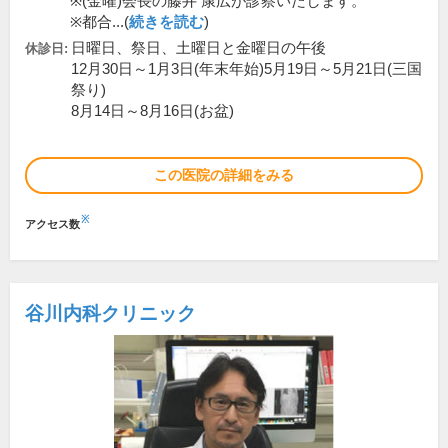
※(金曜)会長の藤井 康広が診察いたします。
※都合...(
続きを読む
)
日曜日、祭日、土曜日と金曜日の午後
休診日:
12月30日～1月3日(年末年始)5月19日～5月21日(三国
祭り)
8月14日～8月16日(お盆)
この医院の詳細をみる
※
アクセス数
谷川内科クリニック