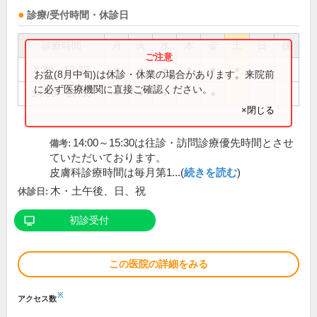
診療/受付時間・休診日
診療時間
月
火
水
木
金
土
日
祝
8:30～12:30
●
●
●
●
●
●
お盆(8月中旬)は休診・休業の場合があります。来院前
に必ず医療機関に直接ご確認ください。
14:00～17:30
●
●
●
●
×閉じる
14:00～15:30は往診・訪問診療優先時間とさせ
備考:
ていただいております。
皮膚科診療時間は毎月第1...(
続きを読む
)
木・土午後、日、祝
休診日:
初診受付
この医院の詳細をみる
※
アクセス数