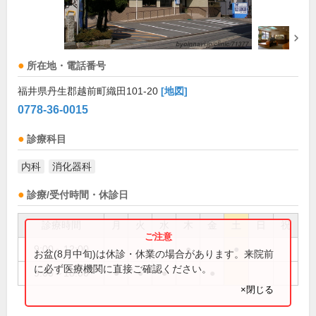
所在地・電話番号
福井県丹生郡越前町織田101-20
[地図]
0778-36-0015
診療科目
内科
消化器科
診療/受付時間・休診日
診療時間
月
火
水
木
金
土
日
祝
9:00～12:00
●
●
お盆(8月中旬)は休診・休業の場合があります。来院前
に必ず医療機関に直接ご確認ください。
9:00～18:00
●
●
●
●
×閉じる