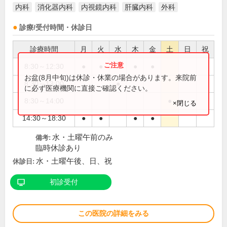
内科
消化器内科
内視鏡内科
肝臓内科
外科
診療/受付時間・休診日
診療時間
月
火
水
木
金
土
日
祝
8:30～12:30
●
●
●
●
お盆(8月中旬)は休診・休業の場合があります。来院前
8:30～13:00
●
に必ず医療機関に直接ご確認ください。
8:30～14:00
●
×閉じる
14:30～18:30
●
●
●
●
水・土曜午前のみ
備考:
臨時休診あり
水・土曜午後、日、祝
休診日:
初診受付
この医院の詳細をみる