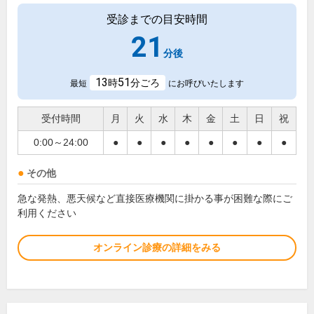
受診までの目安時間
21
分後
13
51
時
分ごろ
最短
にお呼びいたします
受付時間
月
火
水
木
金
土
日
祝
0:00～24:00
●
●
●
●
●
●
●
●
その他
急な発熱、悪天候など直接医療機関に掛かる事が困難な際にご
利用ください
オンライン診療の詳細をみる