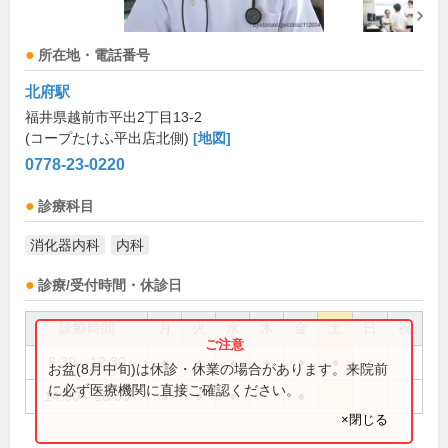
所在地・電話番号
北府駅
福井県越前市平出2丁目13-2
(コープたけふ平出店北側)
[地図]
0778-23-0220
診療科目
消化器内科
内科
診療/受付時間・休診日
診療時間
月
火
水
木
金
土
日
祝
8:30～12:30
●
●
●
●
●
●
お盆(8月中旬)は休診・休業の場合があります。来院前
に必ず医療機関に直接ご確認ください。
14:00～18:00
●
●
●
●
×閉じる