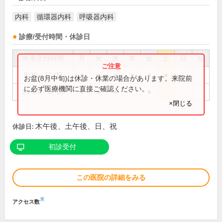
内科
循環器内科
呼吸器内科
診療/受付時間・休診日
外来受付時間
月
火
水
木
金
土
日
祝
8:30～12:00
●
●
●
●
●
●
お盆(8月中旬)は休診・休業の場合があります。来院前
に必ず医療機関に直接ご確認ください。
14:00～17:00
●
●
●
●
×閉じる
木午後、土午後、日、祝
休診日:
初診受付
この医院の詳細をみる
※
アクセス数