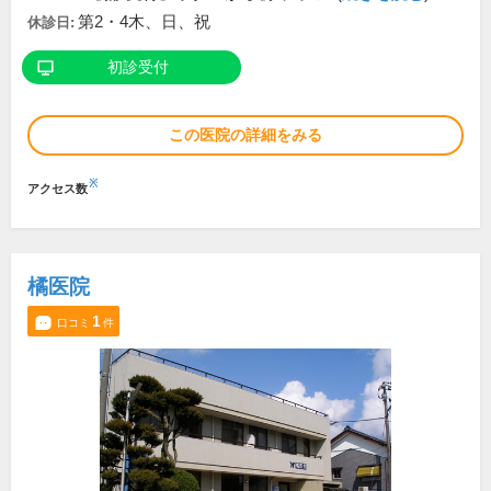
第2・4木、日、祝
休診日:
初診受付
この医院の詳細をみる
※
アクセス数
橘医院
1
口コミ
件