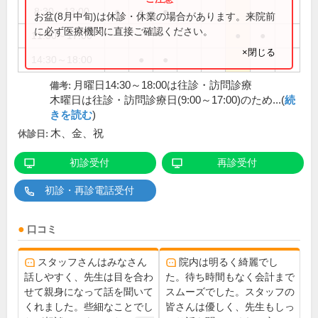
8:30～13:00
●
●
●
お盆(8月中旬)は休診・休業の場合があります。来院前
に必ず医療機関に直接ご確認ください。
11:30～17:00
●
●
×閉じる
14:30～18:00
●
●
月曜日14:30～18:00は往診・訪問診療
備考:
木曜日は往診・訪問診療日(9:00～17:00)のため...(
続
きを読む
)
木、金、祝
休診日:
初診受付
再診受付
初診・再診電話受付
口コミ
スタッフさんはみなさん
院内は明るく綺麗でし
話しやすく、先生は目を合わ
た。待ち時間もなく会計まで
せて親身になって話を聞いて
スムーズでした。スタッフの
くれました。些細なことでし
皆さんは優しく、先生もしっ