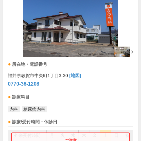
所在地・電話番号
福井県敦賀市中央町1丁目3-30
[地図]
0770-36-1208
診療科目
内科
糖尿病内科
診療/受付時間・休診日
外来受付時間
月
火
水
木
金
土
日
祝