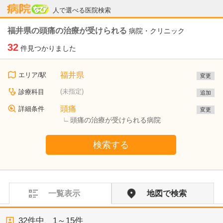
病院なび
人で選べる医院検索
福井県の頭痛の治療が受けられる
病院・クリニック
32
件見つかりました
福井県
エリア/駅
変更
(未指定)
診療科目
追加
頭痛
詳細条件
変更
頭痛の治療が受けられる病院
検索する
一覧表示
地図で検索
32
件中、
1～15件