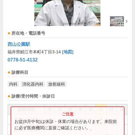
所在地・電話番号
西山公園駅
福井県鯖江市本町4丁目3-14
[地図]
0778-51-4132
診療科目
内科
消化器内科
放射線科
診療/受付時間・休診日
診療時間
月
火
水
木
金
土
日
祝
9:00～12:30
●
●
●
●
●
●
お盆(8月中旬)は休診・休業の場合があります。来院前
に必ず医療機関に直接ご確認ください。
14:00～18:30
●
●
●
●
●