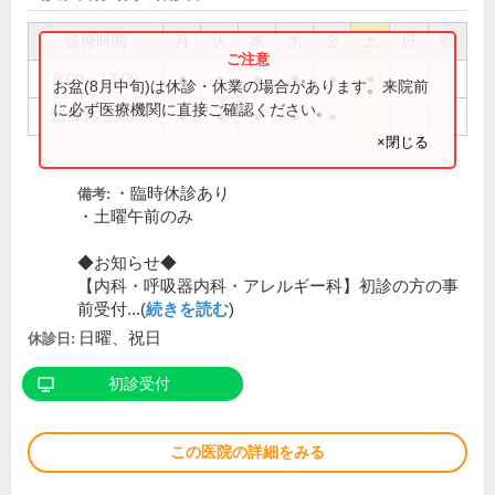
診療時間
月
火
水
木
金
土
日
祝
9:00～13:00
●
●
●
●
●
●
お盆(8月中旬)は休診・休業の場合があります。来院前
に必ず医療機関に直接ご確認ください。
15:00～19:00
●
●
●
●
●
×閉じる
・臨時休診あり
備考:
・土曜午前のみ
◆お知らせ◆
【内科・呼吸器内科・アレルギー科】初診の方の事
前受付...(
続きを読む
)
日曜、祝日
休診日:
初診受付
この医院の詳細をみる