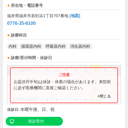
所在地・電話番号
福井県福井市若杉浜1丁目707番地
[地図]
0776-35-6100
診療科目
内科
循環器内科
呼吸器内科
消化器内科
診療/受付時間・休診日
診療時間
月
火
水
木
金
土
日
祝
9:00～12:00
●
●
●
●
●
●
お盆(8月中旬)は休診・休業の場合があります。来院前
に必ず医療機関に直接ご確認ください。
14:00～15:00
●
×閉じる
14:00～18:00
●
●
●
●
水曜午後、日、祝
休診日:
初診受付