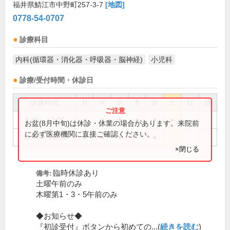
福井県鯖江市中野町257-3-7
[地図]
0778-54-0707
診療科目
内科(循環器・消化器・呼吸器・脳神経)
小児科
診療/受付時間・休診日
診療時間
月
火
水
木
金
土
日
祝
8:45～12:00
●
●
●
●
●
●
お盆(8月中旬)は休診・休業の場合があります。来院前
に必ず医療機関に直接ご確認ください。
14:00～18:00
●
●
●
●
×閉じる
臨時休診あり
備考:
土曜午前のみ
木曜第1・3・5午前のみ
◆お知らせ◆
『初診受付』ボタンから初めての...(
続きを読む
)