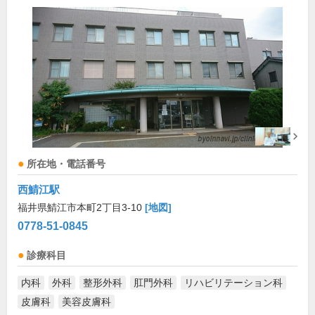
所在地・電話番号
西鯖江駅
福井県鯖江市本町2丁目3-10
[地図]
0778-51-0845
診療科目
内科
外科
整形外科
肛門外科
リハビリテーション科
皮膚科
美容皮膚科