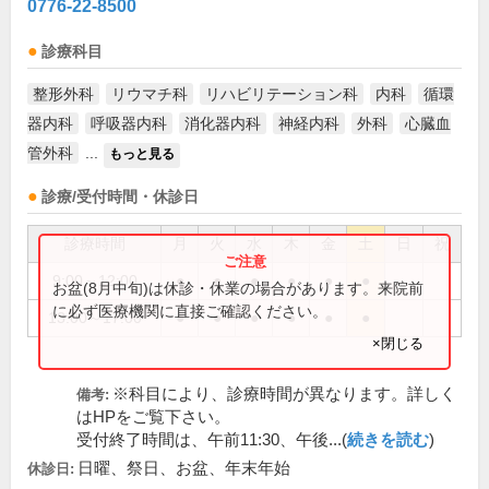
0776-22-8500
診療科目
整形外科
リウマチ科
リハビリテーション科
内科
循環
器内科
呼吸器内科
消化器内科
神経内科
外科
心臓血
管外科
...
もっと見る
診療/受付時間・休診日
診療時間
月
火
水
木
金
土
日
祝
9:00～12:00
●
●
●
●
●
●
お盆(8月中旬)は休診・休業の場合があります。来院前
に必ず医療機関に直接ご確認ください。
13:00～17:00
●
●
●
●
●
●
×閉じる
※科目により、診療時間が異なります。詳しく
備考:
はHPをご覧下さい。
受付終了時間は、午前11:30、午後...(
続きを読む
)
日曜、祭日、お盆、年末年始
休診日: