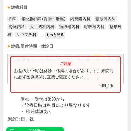
診療科目
内科
消化器内科(胃腸・肝臓)
内視鏡内科
糖尿病内科
腎臓内科
人工透析内科
循環器内科
呼吸器内科
整形外
科
リウマチ科
...
もっと見る
診療/受付時間・休診日
診療時間
月
火
水
木
金
土
日
祝
9:00～13:00
●
●
●
●
●
●
お盆(8月中旬)は休診・休業の場合があります。来院前
に必ず医療機関に直接ご確認ください。
14:00～17:30
●
●
●
●
●
×閉じる
・受付は8:30から
備考:
・診療日時は科目により異なります
・ 臨時休診あり
日、祝
休診日: