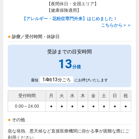
【夜間休日・全国エリア】
【健康保険適用】
【アレルギー・花粉症専門外来】はじめました！
こちらから＞＞
診療／受付時間・休診日
受診までの目安時間
13
分後
14
13
時
分ごろ
最短
にお呼びいたします
受付時間
月
火
水
木
金
土
日
祝
0:00～24:00
●
●
●
●
●
●
●
●
その他
急な発熱、悪天候など直接医療機関に掛かる事が困難な際にご
利用ください