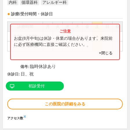
内科
循環器科
アレルギー科
診療/受付時間・休診日
診療時間
月
火
水
木
金
土
日
祝
9:00～12:00
●
●
●
●
●
●
お盆(8月中旬)は休診・休業の場合があります。来院前
に必ず医療機関に直接ご確認ください。
15:00～18:00
●
●
●
×閉じる
臨時休診あり
備考:
日、祝
休診日:
初診受付
この医院の詳細をみる
※
アクセス数