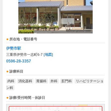
所在地・電話番号
伊勢市駅
三重県伊勢市一志町6-7
[地図]
0596-28-3357
診療科目
内科
消化器科
胃腸科
外科
肛門科
リハビリテーショ
ン科
診療/受付時間・休診日
外来受付時間
月
火
水
木
金
土
日
祝