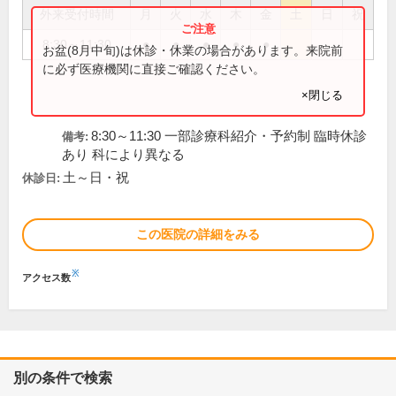
外来受付時間
月
火
水
木
金
土
日
祝
8:30～11:30
●
●
●
●
●
お盆(8月中旬)は休診・休業の場合があります。来院前
に必ず医療機関に直接ご確認ください。
×閉じる
8:30～11:30 一部診療科紹介・予約制 臨時休診
備考:
あり 科により異なる
土～日・祝
休診日:
この医院の詳細をみる
※
アクセス数
別の条件で検索