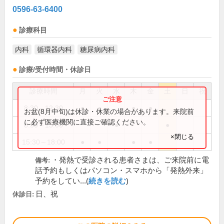
0596-63-6400
診療科目
内科
循環器内科
糖尿病内科
診療/受付時間・休診日
診療時間
月
火
水
木
金
土
日
祝
8:30～12:30
●
●
●
●
お盆(8月中旬)は休診・休業の場合があります。来院前
に必ず医療機関に直接ご確認ください。
8:30～13:00
●
●
×閉じる
15:30～18:00
●
●
●
●
・発熱で受診される患者さまは、ご来院前に電
備考:
話予約もしくはパソコン・スマホから「発熱外来」
予約をしてい...(
続きを読む
)
日、祝
休診日: