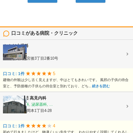
口コミがある病院・クリニック
かんだ小児科
小児科
三重県伊勢市宮後3丁目2番10号
5
口コミ: 1件
建物の外観は少し古く見えますが、中はとてもきれいです。 風邪の子供の待合
室と、予防接種の子供もの待合室と別れており、どち...
続きを読む
医療法人社団
高見内科
内科, 消化器科, 泌尿器科, ...
三重県伊勢市岡本1丁目4-28
4
口コミ: 1件
初めて行きましたけど、物凄くいい先生です。 わかりやすく説明してくれるし