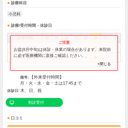
診療科目
小児科
診療/受付時間・休診日
診療時間
月
火
水
木
金
土
日
祝
9:00～13:00
●
●
●
●
●
お盆(8月中旬)は休診・休業の場合があります。来院前
に必ず医療機関に直接ご確認ください。
15:00～18:00
●
●
●
●
●
×閉じる
【外来受付時間】
備考:
月・火・水・金・土は17:45まで
木、日、祝
休診日:
初診受付
口コミ