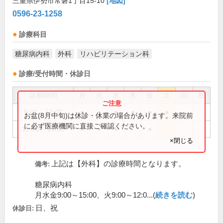
三重県伊勢市常磐1丁目15-10
[地図]
0596-23-1258
診療科目
糖尿病内科
外科
リハビリテーション科
診療/受付時間・休診日
診療時間
月
火
水
木
金
土
日
祝
9:00～12:00
●
●
●
●
●
●
お盆(8月中旬)は休診・休業の場合があります。来院前
に必ず医療機関に直接ご確認ください。
15:00～18:00
●
●
●
●
×閉じる
上記は【外科】の診療時間となります。
備考:
糖尿病内科
月水金9:00～15:00、火9:00～12:0...(
続きを読む
)
日、祝
休診日: