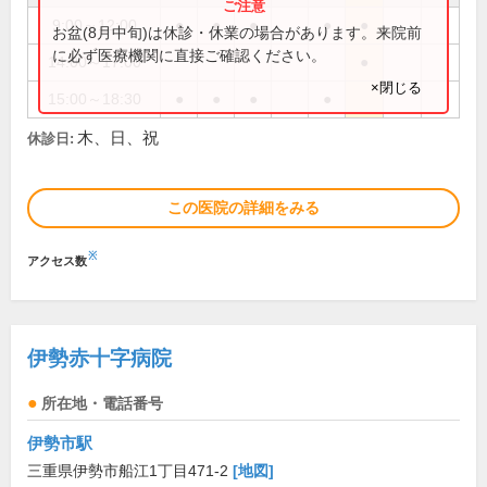
9:00～12:00
●
●
●
●
●
お盆(8月中旬)は休診・休業の場合があります。来院前
に必ず医療機関に直接ご確認ください。
14:00～17:00
●
×閉じる
15:00～18:30
●
●
●
●
木、日、祝
休診日:
この医院の詳細をみる
※
アクセス数
伊勢赤十字病院
所在地・電話番号
伊勢市駅
三重県伊勢市船江1丁目471-2
[地図]