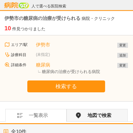
病院なび
人で選べる医院検索
伊勢市の糖尿病の治療が受けられる
病院・クリニック
10
件見つかりました
伊勢市
エリア/駅
変更
(未指定)
診療科目
追加
糖尿病
詳細条件
変更
糖尿病の治療が受けられる病院
検索する
一覧表示
地図で検索
全
10
件