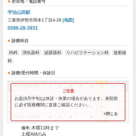
所在地・電話番号
宇治山田駅
三重県伊勢市岡本1丁目4-28
[地図]
0596-28-3931
診療科目
内科
消化器科
泌尿器科
リハビリテーション科
放射線
科
診療/受付時間・休診日
外来受付時間
月
火
水
木
金
土
日
祝
8:30～11:00
●
お盆(8月中旬)は休診・休業の場合があります。来院前
に必ず医療機関に直接ご確認ください。
8:30～12:00
●
●
●
●
●
×閉じる
15:00～18:00
●
●
●
●
木曜11時まで
備考:
土曜AMのみ