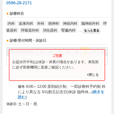
0596-28-2171
診療科目
内科
血液内科
外科
精神科
神経内科
脳神経外科
呼
吸器科
呼吸器外科
消化器科
腎臓内科
...
もっと見る
診療/受付時間・休診日
外来受付時間
月
火
水
木
金
土
日
祝
8:00～12:00
●
●
●
●
●
お盆(8月中旬)は休診・休業の場合があります。来院前
に必ず医療機関に直接ご確認ください。
×閉じる
8:00～12:00 原則紹介制、一部診療科予約制 科
備考:
により異なる 5/1(創立記念日)休診 臨時休...(
続きを
読む
)
土～日・祝
休診日: