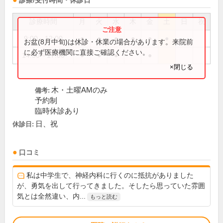
診療/受付時間・休診日
診療時間
月
火
水
木
金
土
日
祝
9:00～12:00
●
●
●
●
●
●
お盆(8月中旬)は休診・休業の場合があります。来院前
に必ず医療機関に直接ご確認ください。
14:30～17:00
●
●
●
●
×閉じる
木・土曜AMのみ
備考:
予約制
臨時休診あり
日、祝
休診日:
口コミ
私は中学生で、神経内科に行くのに抵抗がありました
が、勇気を出して行ってきました。そしたら思っていた雰囲
気とは全然違い、内...
もっと読む