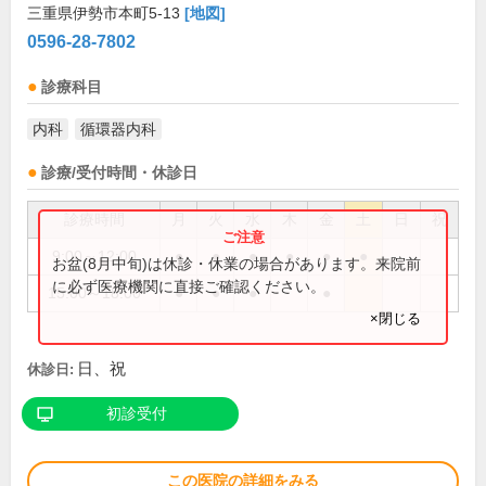
三重県伊勢市本町5-13
[地図]
0596-28-7802
診療科目
内科
循環器内科
診療/受付時間・休診日
診療時間
月
火
水
木
金
土
日
祝
9:00～12:00
●
●
●
●
●
●
お盆(8月中旬)は休診・休業の場合があります。来院前
に必ず医療機関に直接ご確認ください。
15:00～18:00
●
●
●
●
×閉じる
日、祝
休診日:
初診受付
この医院の詳細をみる