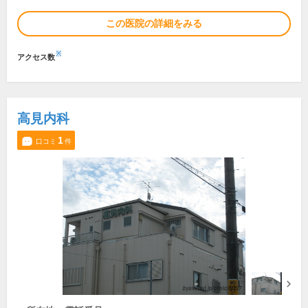
この医院の詳細をみる
※
アクセス数
高見内科
1
口コミ
件