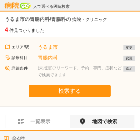
病院なび
人で選べる医院検索
うるま市の胃腸内科/胃腸科の
病院・クリニック
4
件見つかりました
うるま市
エリア/駅
変更
胃腸内科
診療科目
変更
(未指定)フリーワード、予約、専門、症状など
詳細条件
追加
で検索できます
検索する
一覧表示
地図で検索
全
4
件