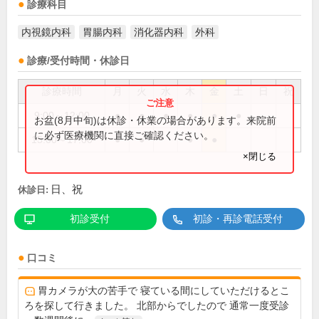
診療科目
内視鏡内科
胃腸内科
消化器内科
外科
診療/受付時間・休診日
診療時間
月
火
水
木
金
土
日
祝
9:00～12:00
●
●
●
●
●
●
お盆(8月中旬)は休診・休業の場合があります。来院前
に必ず医療機関に直接ご確認ください。
15:00～17:00
●
●
●
●
×閉じる
日、祝
休診日:
初診受付
初診・再診電話受付
口コミ
胃カメラが大の苦手で 寝ている間にしていただけるとこ
ろを探して行きました。 北部からでしたので 通常一度受診