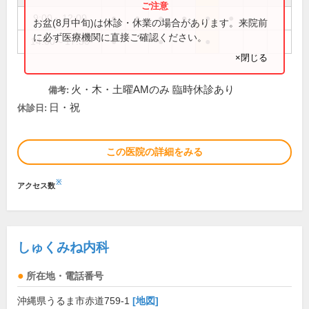
9:00～12:00
●
●
●
●
●
●
お盆(8月中旬)は休診・休業の場合があります。来院前
に必ず医療機関に直接ご確認ください。
14:00～17:30
●
●
●
×閉じる
火・木・土曜AMのみ 臨時休診あり
備考:
日・祝
休診日:
この医院の詳細をみる
※
アクセス数
しゅくみね内科
所在地・電話番号
沖縄県うるま市赤道759-1
[地図]