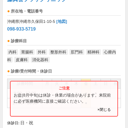
所在地・電話番号
沖縄県沖縄市久保田1-10-5
[地図]
098-933-5719
診療科目
内科
胃腸科
外科
整形外科
肛門科
精神科
心療内
科
皮膚科
消化器科
診療/受付時間・休診日
診療時間
月
火
水
木
金
土
日
祝
9:00～12:00
●
●
●
●
●
●
お盆(8月中旬)は休診・休業の場合があります。来院前
に必ず医療機関に直接ご確認ください。
14:00～18:00
●
●
●
●
×閉じる
日・祝
休診日: