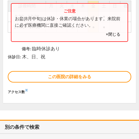
診療時間
月
火
水
木
金
土
日
祝
8:30～12:30
●
●
●
●
●
お盆(8月中旬)は休診・休業の場合があります。来院前
に必ず医療機関に直接ご確認ください。
14:00～17:00
●
●
●
●
●
×閉じる
臨時休診あり
備考:
木、日、祝
休診日:
この医院の詳細をみる
※
アクセス数
別の条件で検索