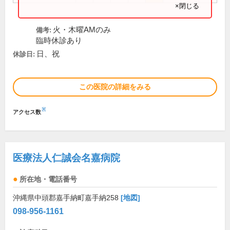
×閉じる
火・木曜AMのみ
備考:
臨時休診あり
日、祝
休診日:
この医院の詳細をみる
※
アクセス数
医療法人仁誠会名嘉病院
所在地・電話番号
沖縄県中頭郡嘉手納町嘉手納258
[地図]
098-956-1161