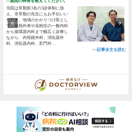
貴院の特長を教えてください。
当院は常勤医3名の3診体制に加
え、非常勤の先生にもお手伝いい
ただき、地域のかかりつけ医とし
て、発熱外来や花粉症の一般内科
から循環器内科まで幅広く診療し
ながら、内視鏡外科、消化器外
科、消化器内科、肛門外…
>>記事全文を読む