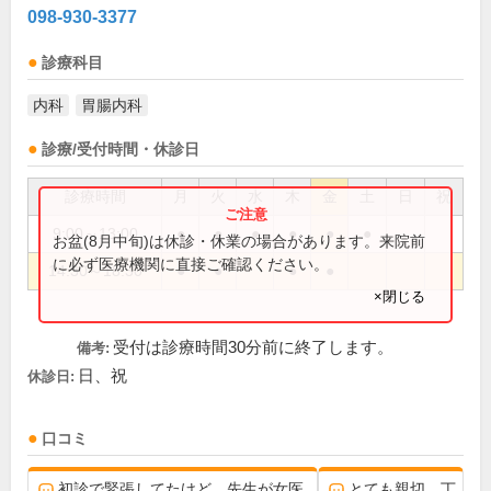
098-930-3377
診療科目
内科
胃腸内科
診療/受付時間・休診日
診療時間
月
火
水
木
金
土
日
祝
9:00～13:00
●
●
●
●
●
●
お盆(8月中旬)は休診・休業の場合があります。来院前
に必ず医療機関に直接ご確認ください。
14:30～18:30
●
●
●
●
×閉じる
受付は診療時間30分前に終了します。
備考:
日、祝
休診日:
口コミ
初診で緊張してたけど、先生が女医
とても親切、丁