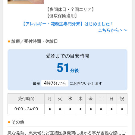
【夜間休日・全国エリア】
【健康保険適用】
【アレルギー・花粉症専門外来】はじめました！
こちらから＞＞
診療／受付時間・休診日
受診までの目安時間
51
分後
4
7
時
分ごろ
最短
にお呼びいたします
受付時間
月
火
水
木
金
土
日
祝
0:00～24:00
●
●
●
●
●
●
●
●
その他
急な発熱、悪天候など直接医療機関に掛かる事が困難な際にご