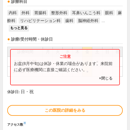
診療科目
内科
外科
胃腸科
整形外科
耳鼻いんこう科
眼科
麻
酔科
リハビリテーション科
歯科
脳神経外科
...
もっと見る
診療/受付時間・休診日
診療時間
月
火
水
木
金
土
日
祝
9:00～12:30
●
●
●
●
●
●
お盆(8月中旬)は休診・休業の場合があります。来院前
に必ず医療機関に直接ご確認ください。
14:00～17:30
●
●
●
●
●
×閉じる
日・祝
休診日:
この医院の詳細をみる
※
アクセス数