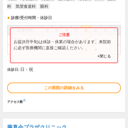
科
気管食道科
眼科
診療/受付時間・休診日
診療時間
月
火
水
木
金
土
日
祝
9:00～12:00
●
●
●
●
●
●
お盆(8月中旬)は休診・休業の場合があります。来院前
に必ず医療機関に直接ご確認ください。
14:00～17:00
●
●
●
●
●
×閉じる
日・祝
休診日:
この医院の詳細をみる
※
アクセス数
藤真会プラザクリニック