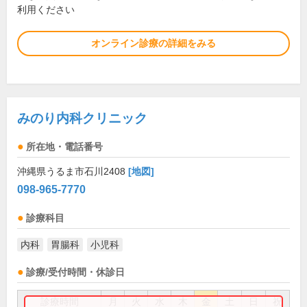
利用ください
オンライン診療の詳細をみる
みのり内科クリニック
所在地・電話番号
沖縄県うるま市石川2408
[地図]
098-965-7770
診療科目
内科
胃腸科
小児科
診療/受付時間・休診日
診療時間
月
火
水
木
金
土
日
祝