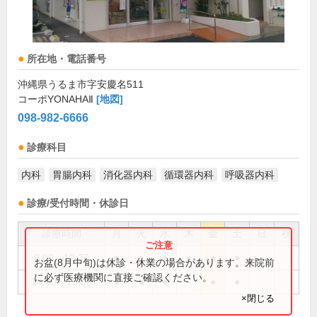
所在地・電話番号
沖縄県うるま市字安慶名511
コーポYONAHAⅡ
[地図]
098-982-6666
診療科目
内科
胃腸内科
消化器内科
循環器内科
呼吸器内科
診療/受付時間・休診日
診療時間
月
火
水
木
金
土
日
祝
9:00～12:30
●
●
●
●
●
●
お盆(8月中旬)は休診・休業の場合があります。来院前
に必ず医療機関に直接ご確認ください。
14:00～18:00
●
●
●
●
●
×閉じる