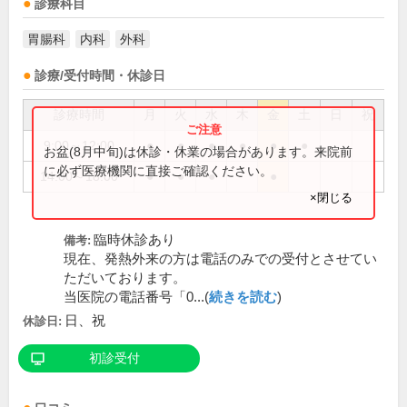
診療科目
胃腸科
内科
外科
診療/受付時間・休診日
診療時間
月
火
水
木
金
土
日
祝
9:00～12:00
●
●
●
●
●
●
お盆(8月中旬)は休診・休業の場合があります。来院前
に必ず医療機関に直接ご確認ください。
14:00～18:00
●
●
●
●
×閉じる
臨時休診あり
備考:
現在、発熱外来の方は電話のみでの受付とさせてい
ただいております。
当医院の電話番号「0...(
続きを読む
)
日、祝
休診日:
初診受付