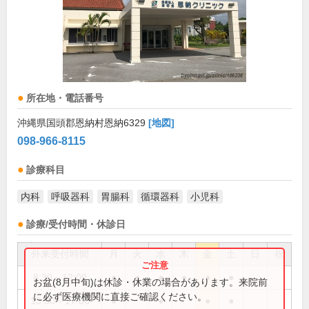
所在地・電話番号
沖縄県国頭郡恩納村恩納6329
[地図]
098-966-8115
診療科目
内科
呼吸器科
胃腸科
循環器科
小児科
診療/受付時間・休診日
外来受付時間
月
火
水
木
金
土
日
祝
8:30～12:00
●
●
●
●
●
●
お盆(8月中旬)は休診・休業の場合があります。来院前
に必ず医療機関に直接ご確認ください。
13:30～17:00
●
●
●
●