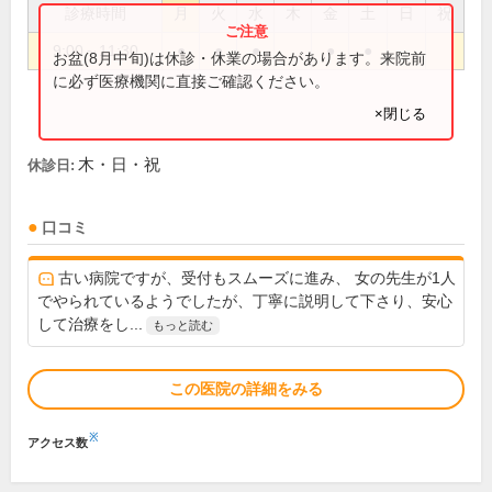
診療時間
月
火
水
木
金
土
日
祝
9:00～11:30
●
●
●
●
●
お盆(8月中旬)は休診・休業の場合があります。来院前
に必ず医療機関に直接ご確認ください。
×閉じる
木・日・祝
休診日:
口コミ
古い病院ですが、受付もスムーズに進み、 女の先生が1人
でやられているようでしたが、丁寧に説明して下さり、安心
して治療をし...
もっと読む
この医院の詳細をみる
※
アクセス数