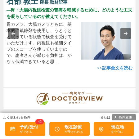
石部 敦士
院長
取材記事
胃・大腸内視鏡検査の苦痛を軽減するために、どのような工夫
を凝らしているのか教えてください。
胃カメラ、大腸カメラともに、基
本的に鎮静剤を使用し、うとうと
と眠っている状態で検査を受けて
いただけます。内視鏡も極細タイ
プのスコープを使っていますの
で、患者さんが感じる負担は、か
なり低減できていると思…
>>記事全文を読む
条件変更
42
予約/受付
現在診療
現在地