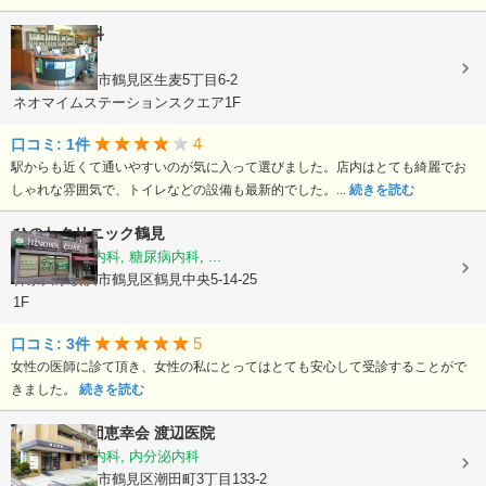
さかもと眼科
眼科
神奈川県横浜市鶴見区生麦5丁目6-2
ネオマイムステーションスクエア1F
4
口コミ: 1件
駅からも近くて通いやすいのが気に入って選びました。店内はとても綺麗でお
しゃれな雰囲気で、トイレなどの設備も最新的でした。...
続きを読む
ひのわクリニック鶴見
内科, 循環器内科, 糖尿病内科, ...
神奈川県横浜市鶴見区鶴見中央5-14-25
1F
5
口コミ: 3件
女性の医師に診て頂き、女性の私にとってはとても安心して受診することがで
きました。
続きを読む
医療法人社団恵幸会
渡辺医院
内科, 糖尿病内科, 内分泌内科
神奈川県横浜市鶴見区潮田町3丁目133-2