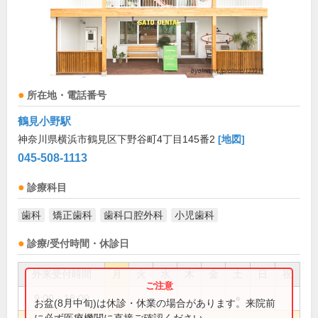
所在地・電話番号
鶴見小野駅
神奈川県横浜市鶴見区下野谷町4丁目145番2
[地図]
045-508-1113
診療科目
歯科
矯正歯科
歯科口腔外科
小児歯科
診療/受付時間・休診日
外来受付時間
月
火
水
木
金
土
日
祝
9:00～18:00
●
お盆(8月中旬)は休診・休業の場合があります。来院前
に必ず医療機関に直接ご確認ください。