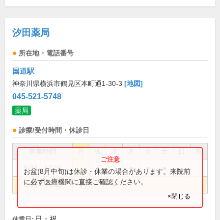
汐田薬局
所在地・電話番号
国道駅
神奈川県横浜市鶴見区本町通1-30-3
[地図]
045-521-5748
薬局
診療/受付時間・休診日
営業時間
月
火
水
木
金
土
日
祝
9:00～17:00
●
●
●
●
お盆(8月中旬)は休診・休業の場合があります。来院前
に必ず医療機関に直接ご確認ください。
9:00～19:00
●
●
×閉じる
日・祝
休業日: