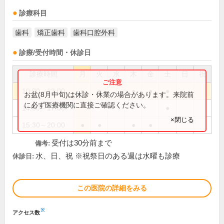
診療科目
歯科
矯正歯科
歯科口腔外科
診療/受付時間・休診日
診療時間
月
火
水
木
金
土
日
祝
10:00～13:00
●
●
●
●
●
お盆(8月中旬)は休診・休業の場合があります。来院前
に必ず医療機関に直接ご確認ください。
14:00～17:00
●
×閉じる
15:30～20:00
●
●
●
●
受付は30分前まで
備考:
水、日、祝 ※祝祭日のある週は水曜も診療
休診日:
この医院の詳細をみる
※
アクセス数