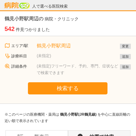
病院なび
人で選べる医院検索
鶴見小野駅周辺の
病院・クリニック
542
件見つかりました
鶴見小野駅周辺
エリア/駅
変更
(未指定)
診療科目
追加
(未指定)フリーワード、予約、専門、症状など
詳細条件
追加
で検索できます
検索する
※このページの医療機関・薬局は
鶴見小野駅(JR鶴見線)
を中心に直線距離の
近い順で表示されています