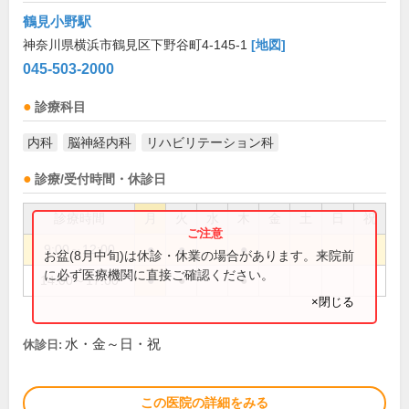
鶴見小野駅
神奈川県横浜市鶴見区下野谷町4-145-1
[地図]
045-503-2000
診療科目
内科
脳神経内科
リハビリテーション科
診療/受付時間・休診日
診療時間
月
火
水
木
金
土
日
祝
9:00～12:00
●
●
●
お盆(8月中旬)は休診・休業の場合があります。来院前
に必ず医療機関に直接ご確認ください。
14:00～17:00
●
●
●
×閉じる
水・金～日・祝
休診日:
この医院の詳細をみる