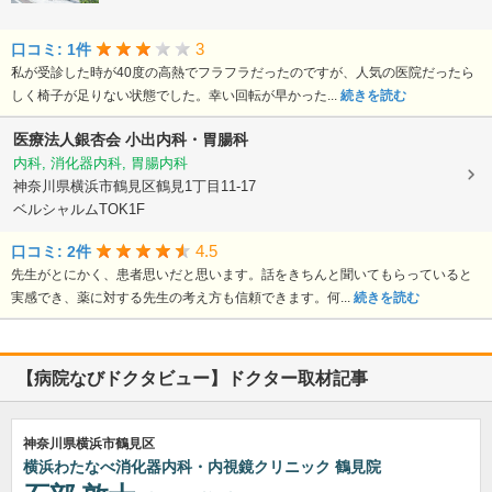
3
口コミ: 1件
私が受診した時が40度の高熱でフラフラだったのですが、人気の医院だったら
しく椅子が足りない状態でした。幸い回転が早かった...
続きを読む
医療法人銀杏会
小出内科・胃腸科
内科, 消化器内科, 胃腸内科
神奈川県横浜市鶴見区鶴見1丁目11-17
ベルシャルムTOK1F
4.5
口コミ: 2件
先生がとにかく、患者思いだと思います。話をきちんと聞いてもらっていると
実感でき、薬に対する先生の考え方も信頼できます。何...
続きを読む
【病院なびドクタビュー】ドクター取材記事
神奈川県横浜市鶴見区
横浜わたなべ消化器内科・内視鏡クリニック 鶴見院