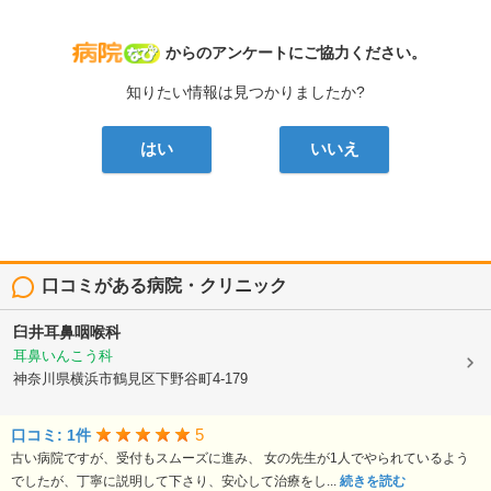
病院なび
からのアンケートにご協力ください。
知りたい情報は見つかりましたか?
はい
いいえ
口コミがある病院・クリニック
臼井耳鼻咽喉科
耳鼻いんこう科
神奈川県横浜市鶴見区下野谷町4-179
5
口コミ: 1件
古い病院ですが、受付もスムーズに進み、 女の先生が1人でやられているよう
でしたが、丁寧に説明して下さり、安心して治療をし...
続きを読む