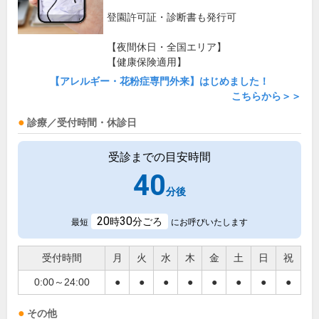
登園許可証・診断書も発行可
【夜間休日・全国エリア】
【健康保険適用】
【アレルギー・花粉症専門外来】はじめました！
こちらから＞＞
診療／受付時間・休診日
受診までの目安時間
40
分後
20
30
時
分ごろ
最短
にお呼びいたします
受付時間
月
火
水
木
金
土
日
祝
0:00～24:00
●
●
●
●
●
●
●
●
その他