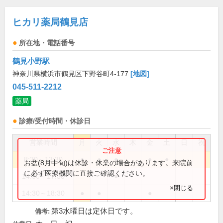
ヒカリ薬局鶴見店
所在地・電話番号
鶴見小野駅
神奈川県横浜市鶴見区下野谷町4-177
[地図]
045-511-2212
薬局
診療/受付時間・休診日
営業時間
月
火
水
木
金
土
日
祝
8:30～13:30
●
●
●
●
●
お盆(8月中旬)は休診・休業の場合があります。来院前
に必ず医療機関に直接ご確認ください。
14:30～17:30
●
×閉じる
14:30～18:30
●
●
●
第3水曜日は定休日です。
備考: