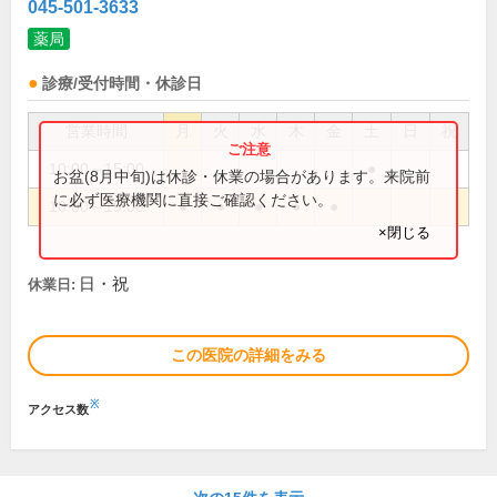
045-501-3633
薬局
診療/受付時間・休診日
営業時間
月
火
水
木
金
土
日
祝
10:00～15:00
●
お盆(8月中旬)は休診・休業の場合があります。来院前
に必ず医療機関に直接ご確認ください。
10:00～19:00
●
●
●
●
●
×閉じる
日・祝
休業日:
この医院の詳細をみる
※
アクセス数