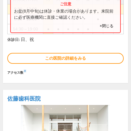
9:30～13:00
●
●
●
●
●
お盆(8月中旬)は休診・休業の場合があります。来院前
に必ず医療機関に直接ご確認ください。
9:30～15:00
●
×閉じる
14:30～19:00
●
●
●
●
●
日、祝
休診日:
この医院の詳細をみる
※
アクセス数
佐藤歯科医院