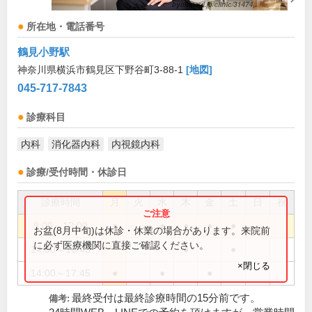
所在地・電話番号
鶴見小野駅
神奈川県横浜市鶴見区下野谷町3-88-1
[地図]
045-717-7843
診療科目
内科
消化器内科
内視鏡内科
診療/受付時間・休診日
診療時間
月
火
水
木
金
土
日
祝
9:00～12:00
●
●
●
●
●
お盆(8月中旬)は休診・休業の場合があります。来院前
に必ず医療機関に直接ご確認ください。
14:00～16:45
●
●
×閉じる
14:00～17:45
●
●
●
最終受付は最終診療時間の15分前です。
備考: