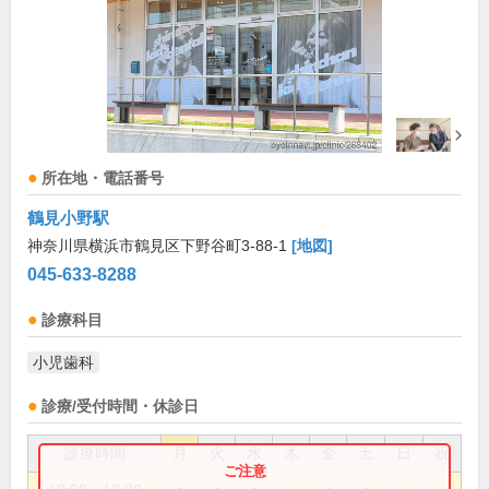
所在地・電話番号
鶴見小野駅
神奈川県横浜市鶴見区下野谷町3-88-1
[地図]
045-633-8288
診療科目
小児歯科
診療/受付時間・休診日
診療時間
月
火
水
木
金
土
日
祝