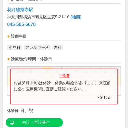
花月総持寺駅
神奈川県横浜市鶴見区生麦5-21-16
[地図]
045-505-6670
診療科目
小児科
アレルギー科
内科
診療/受付時間・休診日
診療時間
月
火
水
木
金
土
日
祝
8:30～12:00
●
●
●
●
●
●
お盆(8月中旬)は休診・休業の場合があります。来院前
に必ず医療機関に直接ご確認ください。
14:30～18:00
●
●
●
●
×閉じる
日、祝
休診日:
初診・再診受付