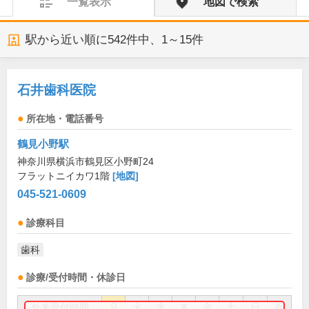
一覧表示
地図で検索
駅から近い順に
542
件中、
1～15件
石井歯科医院
所在地・電話番号
鶴見小野駅
神奈川県横浜市鶴見区小野町24
フラットニイカワ1階
[地図]
045-521-0609
診療科目
歯科
診療/受付時間・休診日
外来受付時間
月
火
水
木
金
土
日
祝