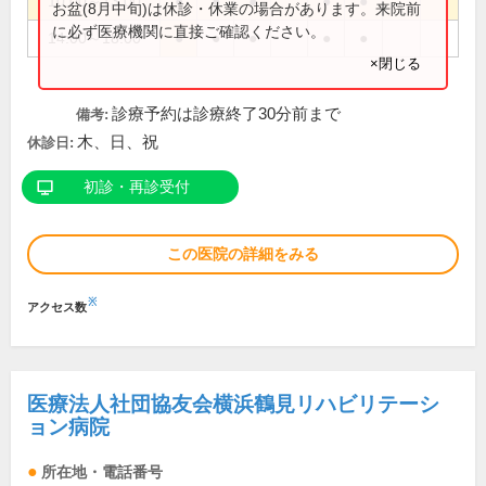
10:00～13:00
●
●
●
●
●
お盆(8月中旬)は休診・休業の場合があります。来院前
に必ず医療機関に直接ご確認ください。
14:00～18:00
●
●
●
●
●
×閉じる
診療予約は診療終了30分前まで
備考:
木、日、祝
休診日:
初診・再診受付
この医院の詳細をみる
※
アクセス数
医療法人社団協友会横浜鶴見リハビリテーシ
ョン病院
所在地・電話番号