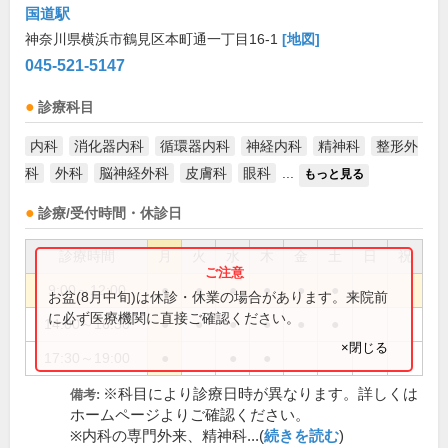
国道駅
神奈川県横浜市鶴見区本町通一丁目16-1
[地図]
045-521-5147
診療科目
内科
消化器内科
循環器内科
神経内科
精神科
整形外
科
外科
脳神経外科
皮膚科
眼科
...
もっと見る
診療/受付時間・休診日
診療時間
月
火
水
木
金
土
日
祝
9:00～12:00
●
●
●
●
●
●
お盆(8月中旬)は休診・休業の場合があります。来院前
に必ず医療機関に直接ご確認ください。
14:00～16:30
●
●
●
●
●
●
×閉じる
17:30～19:00
●
●
●
※科目により診療日時が異なります。詳しくは
備考:
ホームページよりご確認ください。
※内科の専門外来、精神科...(
続きを読む
)