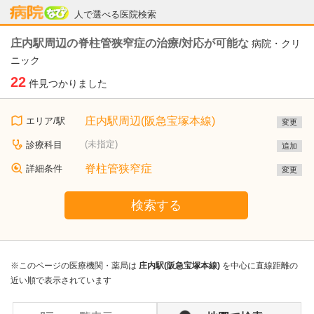
病院なび
人で選べる医院検索
庄内駅周辺の脊柱管狭窄症の治療/対応が可能な
病院・クリ
ニック
22
件見つかりました
庄内駅周辺(阪急宝塚本線)
エリア/駅
変更
(未指定)
診療科目
追加
脊柱管狭窄症
詳細条件
変更
検索する
※このページの医療機関・薬局は
庄内駅(阪急宝塚本線)
を中心に直線距離の
近い順で表示されています