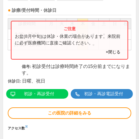
診療/受付時間・休診日
診療時間
月
火
水
木
金
土
日
祝
9:00～12:30
●
●
●
●
●
●
お盆(8月中旬)は休診・休業の場合があります。来院前
に必ず医療機関に直接ご確認ください。
16:00～19:00
●
●
●
●
×閉じる
初診受付は診療時間終了の15分前までになりま
備考:
す。
日曜、祝日
休診日:
初診・再診受付
初診・再診電話受付
この医院の詳細をみる
※
アクセス数