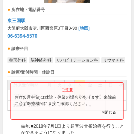
所在地・電話番号
東三国駅
大阪府大阪市淀川区西宮原3丁目3-98
[地図]
06-6394-5570
診療科目
整形外科
脳神経外科
リハビリテーション科
リウマチ科
診療/受付時間・休診日
外来受付時間
月
火
水
木
金
土
日
祝
9:00～12:30
●
●
●
●
●
●
お盆(8月中旬)は休診・休業の場合があります。来院前
に必ず医療機関に直接ご確認ください。
16:00～19:00
●
●
●
●
×閉じる
■2018年7月1日より超音波骨折治療を行うこと
備考:
ができるようになりました