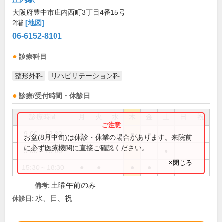
大阪府豊中市庄内西町3丁目4番15号
2階
[地図]
06-6152-8101
診療科目
整形外科
リハビリテーション科
診療/受付時間・休診日
診療時間
月
火
水
木
金
土
日
祝
9:00～12:30
●
●
●
●
お盆(8月中旬)は休診・休業の場合があります。来院前
に必ず医療機関に直接ご確認ください。
9:00～13:00
●
×閉じる
15:30～18:30
●
●
●
●
土曜午前のみ
備考:
水、日、祝
休診日: