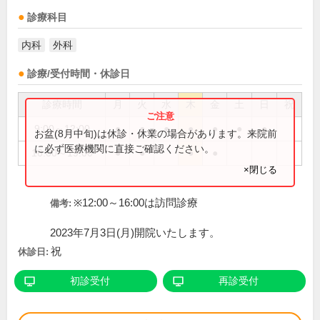
診療科目
内科
外科
診療/受付時間・休診日
診療時間
月
火
水
木
金
土
日
祝
9:00～12:00
●
●
●
●
●
●
●
お盆(8月中旬)は休診・休業の場合があります。来院前
に必ず医療機関に直接ご確認ください。
16:00～19:00
●
●
●
●
×閉じる
※12:00～16:00は訪問診療
備考:
2023年7月3日(月)開院いたします。
祝
休診日:
初診受付
再診受付