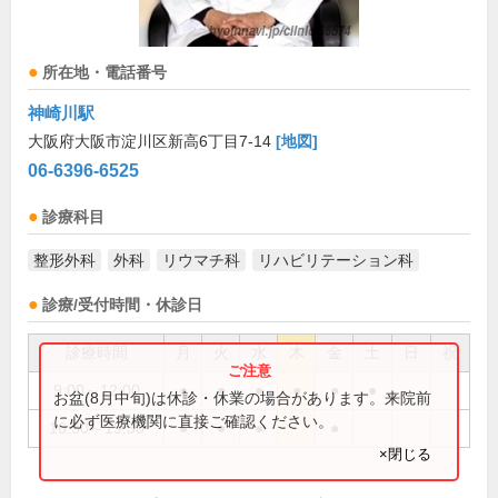
所在地・電話番号
神崎川駅
大阪府大阪市淀川区新高6丁目7-14
[地図]
06-6396-6525
診療科目
整形外科
外科
リウマチ科
リハビリテーション科
診療/受付時間・休診日
診療時間
月
火
水
木
金
土
日
祝
9:00～12:00
●
●
●
●
●
●
お盆(8月中旬)は休診・休業の場合があります。来院前
に必ず医療機関に直接ご確認ください。
16:30～19:30
●
●
●
●
×閉じる