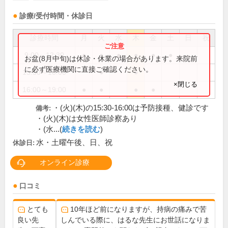
診療/受付時間・休診日
診療時間
月
火
水
木
金
土
日
祝
9:00～12:30
●
●
●
●
●
●
お盆(8月中旬)は休診・休業の場合があります。来院前
に必ず医療機関に直接ご確認ください。
15:30～16:00
●
●
×閉じる
16:00～19:00
●
●
●
●
・(火)(木)の15:30-16:00は予防接種、健診です
備考:
・(火)(木)は女性医師診察あり
・(水...(
続きを読む
)
水・土曜午後、日、祝
休診日:
オンライン診療
口コミ
とても
10年ほど前になりますが、持病の痛みで苦
良い先
しんでいる際に、はるな先生にお世話になりま