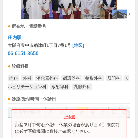
所在地・電話番号
庄内駅
大阪府豊中市稲津町1丁目7番1号
[地図]
06-6151-3650
診療科目
内科
外科
消化器外科
循環器科
整形外科
肛門科
リ
ハビリテーション科
放射線科
乳腺外科
診療/受付時間・休診日
外来受付時間
月
火
水
木
金
土
日
祝
8:30～11:30
●
●
●
●
●
●
お盆(8月中旬)は休診・休業の場合があります。来院前
に必ず医療機関に直接ご確認ください。