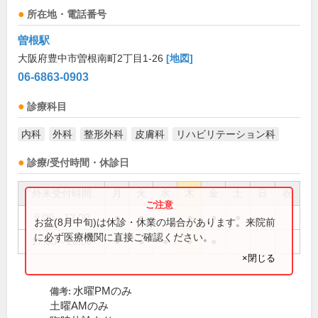
所在地・電話番号
曽根駅
大阪府豊中市曽根南町2丁目1-26
[地図]
06-6863-0903
診療科目
内科
外科
整形外科
皮膚科
リハビリテーション科
診療/受付時間・休診日
外来受付時間
月
火
水
木
金
土
日
祝
9:00～12:00
●
●
●
●
●
お盆(8月中旬)は休診・休業の場合があります。来院前
に必ず医療機関に直接ご確認ください。
17:00～20:00
●
●
●
●
●
×閉じる
水曜PMのみ
備考:
土曜AMのみ