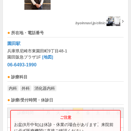
所在地・電話番号
園田駅
兵庫県尼崎市東園田町9丁目48-1
園田阪急プラザ1F
[地図]
06-6493-1990
診療科目
内科
外科
消化器内科
診療/受付時間・休診日
診療時間
月
火
水
木
金
土
日
祝
9:00～12:00
●
●
●
●
●
●
お盆(8月中旬)は休診・休業の場合があります。来院前
に必ず医療機関に直接ご確認ください。