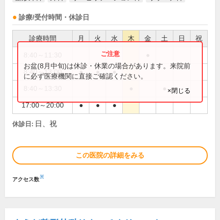
診療/受付時間・休診日
診療時間
月
火
水
木
金
土
日
祝
8:40～11:30
●
お盆(8月中旬)は休診・休業の場合があります。来院前
8:40～13:00
●
●
●
に必ず医療機関に直接ご確認ください。
8:40～13:30
●
●
×閉じる
17:00～20:00
●
●
●
日、祝
休診日:
この医院の詳細をみる
※
アクセス数