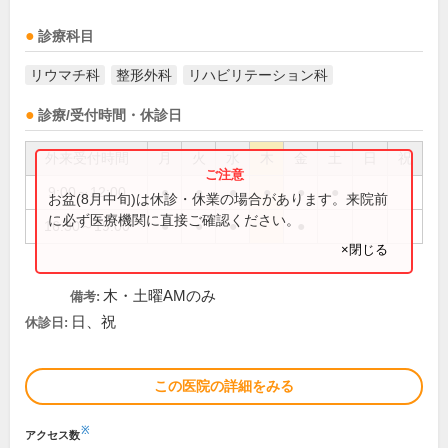
診療科目
リウマチ科
整形外科
リハビリテーション科
診療/受付時間・休診日
外来受付時間
月
火
水
木
金
土
日
祝
9:00～12:00
●
●
●
●
●
●
お盆(8月中旬)は休診・休業の場合があります。来院前
に必ず医療機関に直接ご確認ください。
16:30～19:00
●
●
●
●
×閉じる
木・土曜AMのみ
備考:
日、祝
休診日:
この医院の詳細をみる
※
アクセス数