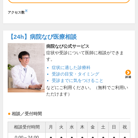
※
アクセス数
【24h】
病院なび医療相談
病院なび公式サービス
症状や受診について医師に相談ができま
す。
症状に適した診療科
受診の目安・タイミング
受診までに気をつけること
などにご利用ください。（無料でご利用い
ただけます）
相談／受付時間
相談受付時間
月
火
水
木
金
土
日
祝
0:00～24:00
●
●
●
●
●
●
●
●