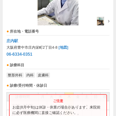
所在地・電話番号
庄内駅
大阪府豊中市庄内栄町2丁目4-8
[地図]
06-6334-0351
診療科目
整形外科
内科
皮膚科
診療/受付時間・休診日
診療時間
月
火
水
木
金
土
日
祝
9:00～12:00
●
●
●
●
●
●
お盆(8月中旬)は休診・休業の場合があります。来院前
に必ず医療機関に直接ご確認ください。
13:30～16:30
●
●
●
●