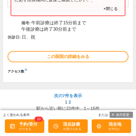
16:00～19:00
●
●
●
●
×閉じる
午前診療は終了15分前まで
備考:
午後診療は終了30分前まで
日、祝
休診日:
この医院の詳細をみる
※
アクセス数
次の7件を表示
1
2
駅から近い順に
22
件中、
1～15件
条件変更
10
予約/受付
現在診療
現在地
別の条件で検索