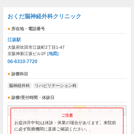
おくだ脳神経外科クリニック
所在地・電話番号
江坂駅
大阪府吹田市江坂町2丁目1-47
京阪神新江坂ビル1F
[地図]
06-6310-7720
診療科目
脳神経外科
リハビリテーション科
診療/受付時間・休診日
外来受付時間
月
火
水
木
金
土
日
祝
9:00～12:00
●
●
●
●
●
●
お盆(8月中旬)は休診・休業の場合があります。来院前
に必ず医療機関に直接ご確認ください。
17:00～19:00
●
●
●
●