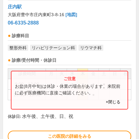
庄内駅
大阪府豊中市庄内東町3-8-16
[地図]
06-6335-2888
診療科目
整形外科
リハビリテーション科
リウマチ科
診療/受付時間・休診日
診療時間
月
火
水
木
金
土
日
祝
9:00～12:00
●
●
●
●
●
●
お盆(8月中旬)は休診・休業の場合があります。来院前
に必ず医療機関に直接ご確認ください。
16:00～19:00
●
●
●
●
×閉じる
水午後、土午後、日、祝
休診日:
この医院の詳細をみる