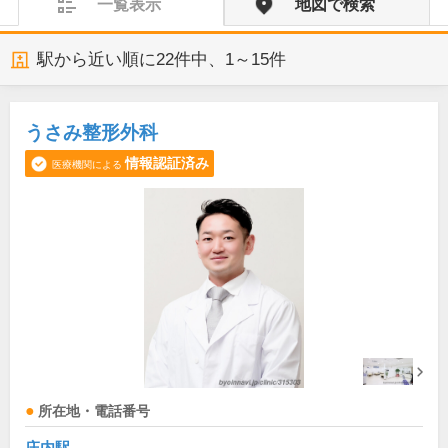
一覧表示
地図で検索
駅から近い順に
22
件中、
1～15件
うさみ整形外科
情報認証済み
医療機関による
所在地・電話番号
庄内駅