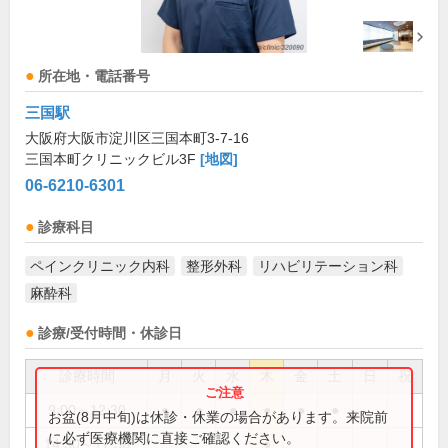
所在地・電話番号
三国駅
大阪府大阪市淀川区三国本町3-7-16
三国本町クリニックビル3F
[地図]
06-6210-6301
診療科目
ペインクリニック内科
整形外科
リハビリテーション科
麻酔科
診療/受付時間・休診日
診療時間
月
火
水
木
金
土
日
祝
9:00～12:30
●
●
●
●
●
●
お盆(8月中旬)は休診・休業の場合があります。来院前
に必ず医療機関に直接ご確認ください。
14:30～17:30
●