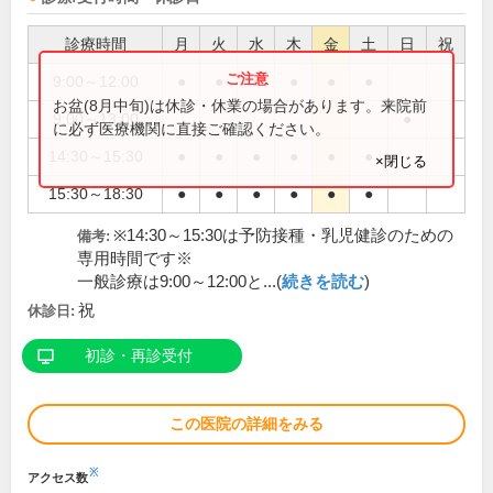
診療時間
月
火
水
木
金
土
日
祝
9:00～12:00
●
●
●
●
●
●
お盆(8月中旬)は休診・休業の場合があります。来院前
9:00～13:00
●
に必ず医療機関に直接ご確認ください。
14:30～15:30
●
●
●
●
●
●
×閉じる
15:30～18:30
●
●
●
●
●
●
※14:30～15:30は予防接種・乳児健診のための
備考:
専用時間です※
一般診療は9:00～12:00と...(
続きを読む
)
祝
休診日:
初診・再診受付
この医院の詳細をみる
※
アクセス数