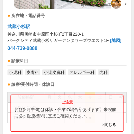
所在地・電話番号
武蔵小杉駅
神奈川県川崎市中原区小杉町2丁目228-1
パークシティ武蔵小杉ザガーデンタワーズウエスト1F
[地図]
044-739-0888
診療科目
小児科
皮膚科
小児皮膚科
アレルギー科
内科
診療/受付時間・休診日
診療時間
月
火
水
木
金
土
日
祝
9:00～12:00
●
●
●
●
●
●
お盆(8月中旬)は休診・休業の場合があります。来院前
に必ず医療機関に直接ご確認ください。
16:30～18:30
●
●
●
●
●
×閉じる