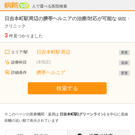
病院なび
人で選べる医院検索
日吉本町駅周辺の臍帯ヘルニアの治療/対応が可能な
病院・
クリニック
3
件見つかりました
日吉本町駅周辺
エリア/駅
変更
(未指定)
診療科目
追加
臍帯ヘルニア
詳細条件
変更
検索する
※このページの医療機関・薬局は
日吉本町駅(グリーンライン)
を中心に直線
距離の近い順で表示されています