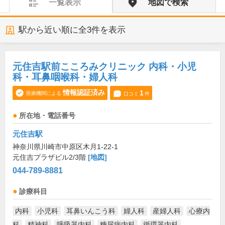
一覧表示
地図で検索
駅から近い順に全
3
件を表示
元住吉駅前こころみクリニック 内科・小児
科・耳鼻咽喉科・婦人科
情報認証済み
1
医療機関による
口コミ
件
所在地・電話番号
元住吉駅
神奈川県川崎市中原区木月1-22-1
元住吉プラザビル2/3階
[地図]
044-789-8881
診療科目
内科
小児科
耳鼻いんこう科
婦人科
産婦人科
心療内
科
精神科
呼吸器内科
糖尿病内科
循環器内科
...