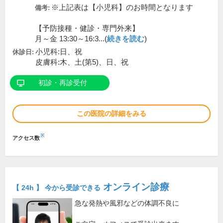
※上記表は【小児科】のお時間となります
備考:
【予防接種・健診・専門外来】
月～金 13:30～16:3...(
続きを読む
)
小児科:日、祝
休診日:
皮膚科:木、土(第5)、日、祝
初診・再診受付
この医院の詳細をみる
※
アクセス数
オンライン診療
【 24h 】 今から受診できる
急な発熱や風邪などの体調不良に