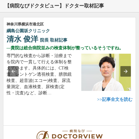
【病院なびドクタビュー】ドクター取材記事
神奈川県横浜市港北区
綱島公園坂クリニック
清水 俊洋
院長
取材記事
貴院は総合病院並みの検査体制が整っているそうですね。
専門的な検査から診断・治療まで
を院内で一貫して行える体制を整
えています。具体的には、CT検
査、レントゲン透視検査、膀胱鏡
検査、超音波(エコー)検査、尿流
量測定、血液検査、尿検査(定
性・沈査)など、診断…
>>記事全文を読む