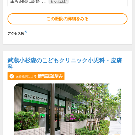
生も的確に診察し...
もっと読む
この医院の詳細をみる
※
アクセス数
武蔵小杉森のこどもクリニック小児科・皮膚
科
情報認証済み
医療機関による