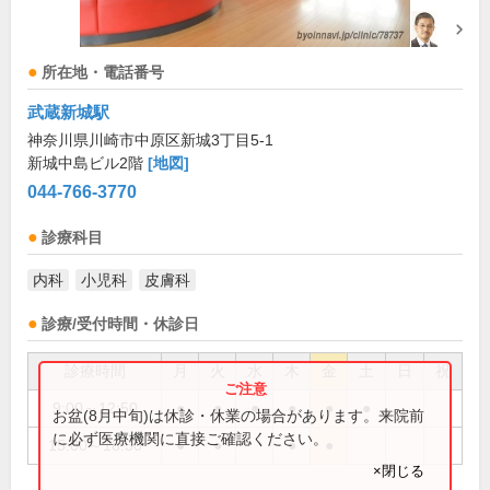
所在地・電話番号
武蔵新城駅
神奈川県川崎市中原区新城3丁目5-1
新城中島ビル2階
[地図]
044-766-3770
診療科目
内科
小児科
皮膚科
診療/受付時間・休診日
診療時間
月
火
水
木
金
土
日
祝
9:00～12:50
●
●
●
●
●
●
お盆(8月中旬)は休診・休業の場合があります。来院前
に必ず医療機関に直接ご確認ください。
15:00～18:50
●
●
●
●
×閉じる