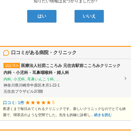
知りたい情報は見つかりましたか?
はい
いいえ
口コミがある病院・クリニック
医療法人社団こころみ
元住吉駅前こころみクリニック
認証済み
内科・小児科・耳鼻咽喉科・婦人科
内科, 小児科, 耳鼻いんこう科, ...
神奈川県川崎市中原区木月1-22-1
元住吉プラザビル2/3階
5
口コミ: 1件
夜遅くまで毎日みてくれるクリニックです。新しいクリニックなのでとても綺
麗で、喫茶店のような空間でした。先生も的確に診察し...
続きを読む