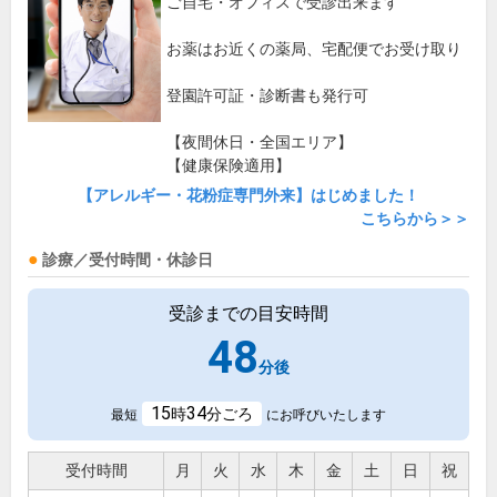
ご自宅・オフィスで受診出来ます
お薬はお近くの薬局、宅配便でお受け取り
登園許可証・診断書も発行可
【夜間休日・全国エリア】
【健康保険適用】
【アレルギー・花粉症専門外来】はじめました！
こちらから＞＞
診療／受付時間・休診日
受診までの目安時間
48
分後
15
34
時
分ごろ
最短
にお呼びいたします
受付時間
月
火
水
木
金
土
日
祝