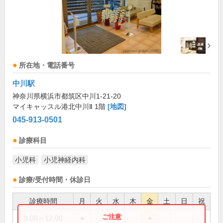
所在地・電話番号
中川駅
神奈川県横浜市都筑区中川1-21-20
マイキャッスル港北中川Ⅱ 1階
[地図]
045-913-0501
診療科目
小児科
小児神経内科
診療/受付時間・休診日
診療時間
月
火
水
木
金
土
日
祝
9:00～12:00
●
●
●