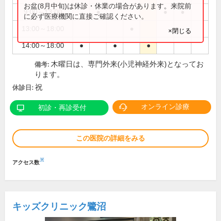
お盆(8月中旬)は休診・休業の場合があります。来院前
9:00～13:00
●
●
●
に必ず医療機関に直接ご確認ください。
13:00～18:00
●
×閉じる
14:00～18:00
●
●
●
木曜日は、専門外来(小児神経外来)となってお
備考:
ります。
祝
休診日:
オンライン診療
初診・再診受付
この医院の詳細をみる
※
アクセス数
キッズクリニック鷺沼