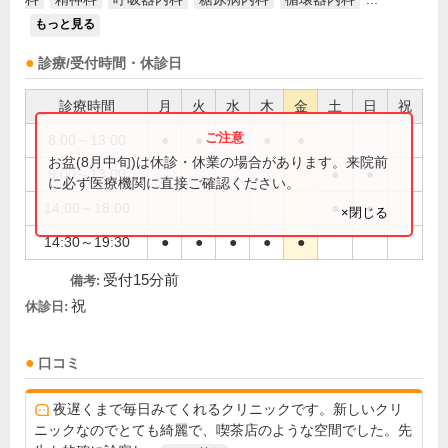
もっと見る
診療/受付時間・休診日
診療時間
月
火
水
木
金
土
日
祝
8:00～13:00
●
●
●
●
●
お盆(8月中旬)は休診・休業の場合があります。来院前
9:00～13:00
●
●
に必ず医療機関に直接ご確認ください。
14:00～18:00
●
●
×閉じる
14:30～19:30
●
●
●
●
●
受付15分前
備考:
祝
休診日:
口コミ
夜遅くまで毎日みてくれるクリニックです。新しいクリ
ニックなのでとても綺麗で、喫茶店のような空間でした。先